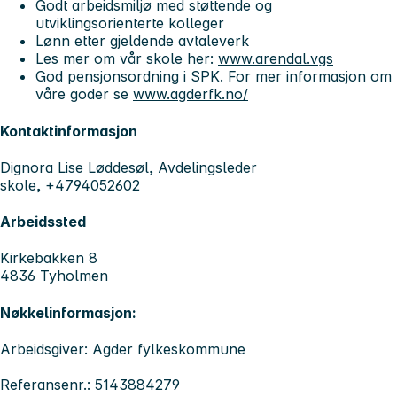
Godt arbeidsmiljø med støttende og
utviklingsorienterte kolleger
Lønn etter gjeldende avtaleverk
Les mer om vår skole her:
www.arendal.vgs
God pensjonsordning i SPK. For mer informasjon om
våre goder se
www.agderfk.no/
Kontaktinformasjon
Dignora Lise Løddesøl, Avdelingsleder
skole, +4794052602
Arbeidssted
Kirkebakken 8
4836 Tyholmen
Nøkkelinformasjon:
Arbeidsgiver: Agder fylkeskommune
Referansenr.: 5143884279