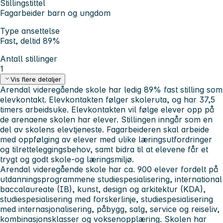
Stillingstittel
Fagarbeider barn og ungdom
Type ansettelse
Fast, deltid 89%
Antall stillinger
1
Vis flere detaljer
Arendal videregående skole har ledig 89% fast stilling som
elevkontakt. Elevkontakten følger skoleruta, og har 37,5
timers arbeidsuke. Elevkontakten vil følge elever opp på
de arenaene skolen har elever. Stillingen inngår som en
del av skolens elevtjeneste. Fagarbeideren skal arbeide
med oppfølging av elever med ulike læringsutfordringer
og tilretteleggingsbehov, samt bidra til at elevene får et
trygt og godt skole-og læringsmiljø.
Arendal videregående skole har ca. 900 elever fordelt på
utdanningsprogrammene studiespesialisering, international
baccalaureate (IB), kunst, design og arkitektur (KDA),
studiespesialisering med forskerlinje, studiespesialisering
med internasjonalisering, påbygg, salg, service og reiseliv,
kombinasjonsklasser og voksenopplæring. Skolen har