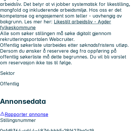
arbeidsliv.
Det betyr at vi jobber systematisk for likestilling,
mangfold og inkluderende arbeidsmiljø. Hos oss er det
kompetanse og engasjement som teller - uavhengig av
bakgrunn. Les mer her:
Likestilt arbeidsliv - Agder
fylkeskommune
Alle som søker stillingen må søke digitalt gjennom
rekrutteringsportalen Webcruiter.
Offentlig søkerliste utarbeides etter søknadsfristens utløp.
Dersom du ønsker å reservere deg fra oppføring på
offentlig søkerliste må dette begrunnes. Du vil bli varslet
om reservasjon ikke tas til følge.
Sektor
Offentlig
Annonsedata
Rapporter annonse
Stillingsnummer
0efd9364-cd44-487d-bbb5-28f623ba1c19