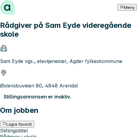
Hopp til innhold
Meny
Rådgiver på Sam Eyde videregående
skole
Sam Eyde vgs., elevtjenester, Agder fylkeskommune
Østensbuveien 80, 4848 Arendal
Stillingsannonsen er inaktiv.
Om jobben
Lagre favoritt
Stillingstittel
Rådgiver i skole