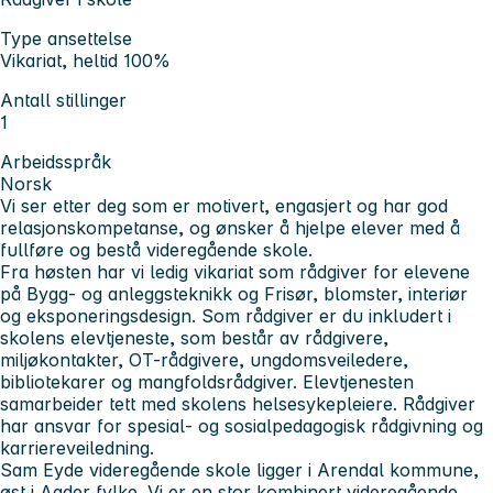
Type ansettelse
Vikariat, heltid 100%
Antall stillinger
1
Arbeidsspråk
Norsk
Vi ser etter deg som er motivert, engasjert og har god
relasjonskompetanse, og ønsker å hjelpe elever med å
fullføre og bestå videregående skole.
Fra høsten har vi ledig vikariat som rådgiver for elevene
på Bygg- og anleggsteknikk og Frisør, blomster, interiør
og eksponeringsdesign. Som rådgiver er du inkludert i
skolens elevtjeneste, som består av rådgivere,
miljøkontakter, OT-rådgivere, ungdomsveiledere,
bibliotekarer og mangfoldsrådgiver. Elevtjenesten
samarbeider tett med skolens helsesykepleiere. Rådgiver
har ansvar for spesial- og sosialpedagogisk rådgivning og
karriereveiledning.
Sam Eyde videregående skole ligger i Arendal kommune,
øst i Agder fylke. Vi er en stor kombinert videregående