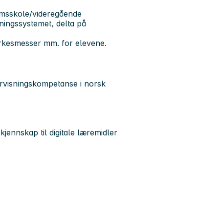
msskole/videregående
ningssystemet, delta på
yrkesmesser mm. for elevene.
rvisningskompetanse i norsk
kjennskap til digitale læremidler