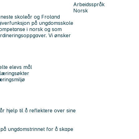
Arbeidsspråk
Norsk
 neste skoleår og Froland
dgiverfunksjon på ungdomsskole
skompetanse i norsk og som
ordineringsoppgaver. Vi ønsker
elte elevs mål
læringsøkter
æringsmiljø
år hjelp til å reflektere over sine
 på ungdomstrinnet for å skape