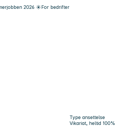
erjobben
2026
☀️
For bedrifter
Type ansettelse
Vikariat, heltid 100%