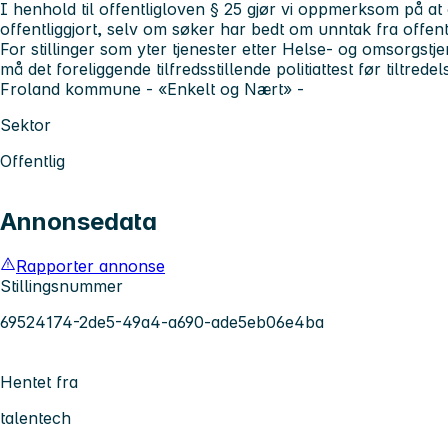
I henhold til offentligloven § 25 gjør vi oppmerksom på a
offentliggjort, selv om søker har bedt om unntak fra offent
For stillinger som yter tjenester etter Helse- og omsorgst
må det foreliggende tilfredsstillende politiattest før tiltredel
Froland kommune - «Enkelt og Nært» -
Sektor
Offentlig
Annonsedata
Rapporter annonse
Stillingsnummer
69524174-2de5-49a4-a690-ade5eb06e4ba
Hentet fra
talentech