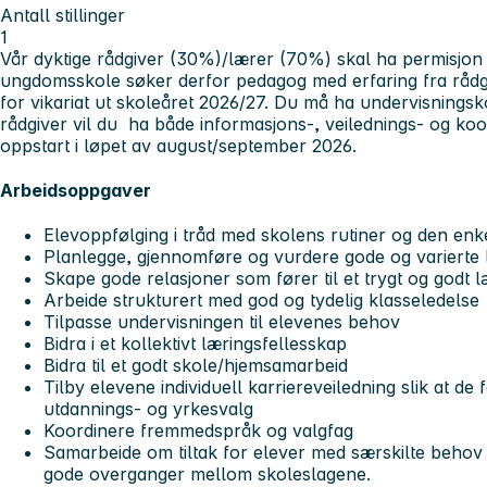
Antall stillinger
1
Vår dyktige rådgiver (30%)/lærer (70%) skal ha permisjon
ungdomsskole søker derfor pedagog med erfaring fra rå
for vikariat ut skoleåret 2026/27. Du må ha undervisning
rådgiver vil du ha både informasjons-, veilednings- og ko
oppstart i løpet av august/september 2026.
Arbeidsoppgaver
Elevoppfølging i tråd med skolens rutiner og den enk
Planlegge, gjennomføre og vurdere gode og varierte 
Skape gode relasjoner som fører til et trygt og godt l
Arbeide strukturert med god og tydelig klasseledelse
Tilpasse undervisningen til elevenes behov
Bidra i et kollektivt læringsfellesskap
Bidra til et godt skole/hjemsamarbeid
Tilby elevene individuell karriereveiledning slik at de f
utdannings- og yrkesvalg
Koordinere fremmedspråk og valgfag
Samarbeide om tiltak for elever med særskilte behov
gode overganger mellom skoleslagene.