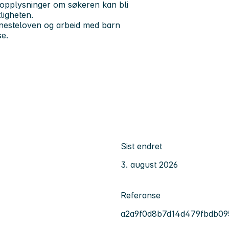
t opplysninger om søkeren kan bli
ligheten.
jenesteloven og arbeid med barn
se.
Sist endret
3. august 2026
Referanse
a2a9f0d8b7d14d479fbdb0