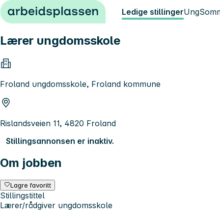
Hopp til innhold
Ledige stillinger
Ung
Somm
Lærer ungdomsskole
Froland ungdomsskole, Froland kommune
Rislandsveien 11, 4820 Froland
Stillingsannonsen er inaktiv.
Om jobben
Lagre favoritt
Stillingstittel
Lærer/rådgiver ungdomsskole