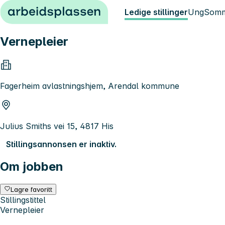
Hopp til innhold
Ledige stillinger
Ung
Somm
Vernepleier
Fagerheim avlastningshjem, Arendal kommune
Julius Smiths vei 15, 4817 His
Stillingsannonsen er inaktiv.
Om jobben
Lagre favoritt
Stillingstittel
Vernepleier