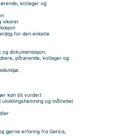
rørende, kolleger og
en
g vikarer
ikasjon
hverdag for den enkelte
ak og dokumentasjon.
takere, pårørende, kolleger og
idsmiljø.
ger kan bli vurdert
utviklingshemning og målrettet
dler
 gjerne erfaring fra Gerica,