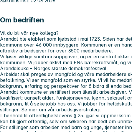
Søknadsfrist: 02.08.2026
Om bedriften
Vil du bli vår nye kollega?
Arendal ble etablert som kjøbstad i mai 1723. Siden har de
kommune over 46 000 innbyggere. Kommunen er en handle
attraktiv arbeidsgiver for over 3500 medarbeidere.
Vi løser viktige samfunnsoppgaver, og er en sentral aktør 
kommunen. Vi jobber aktivt med FNs bærekraftsmål, og v
Arendalsuka - Norges største demokratifestival.
Arbeidet skal preges av mangfold og våre medarbeidere sk
befolkning. Vi ser mangfold som en styrke. Vi vil ha meda
bakgrunn, erfaring og perspektiver for å bidra til enda b
Arendal kommune er sertifisert som likestilt arbeidsgiver. 
kvalifisert; uansett alder, funksjonsevne, kjønn, seksuell or
bakgrunn, til å søke jobb hos oss. Vi jobber for heltidskultu
stillinger. Se mer om vår
arbeidsgiverstrategi
.
I henhold til offentlighetslovens § 25. gjør vi oppmerkso
kan bli gjort offentlig, selv om søkeren har bedt om unntak 
For stillinger som arbeider med barn og unge, tjenester in