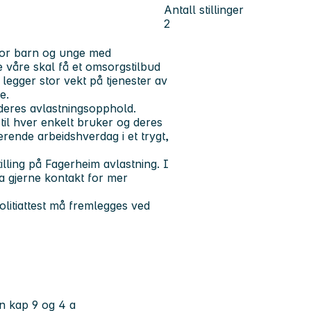
Antall stillinger
2
d for barn og unge med
våre skal få et omsorgstilbud
 legger stor vekt på tjenester av
e.
deres avlastningsopphold.
il hver enkelt bruker og deres
erende arbeidshverdag i et trygt,
tilling på Fagerheim avlastning. I
Ta gjerne kontakt for mer
litiattest må fremlegges ved
n kap 9 og 4 a