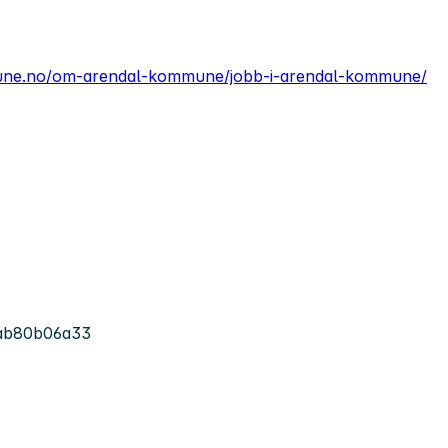
une.no/om-arendal-kommune/jobb-i-arendal-kommune/
ab80b06a33