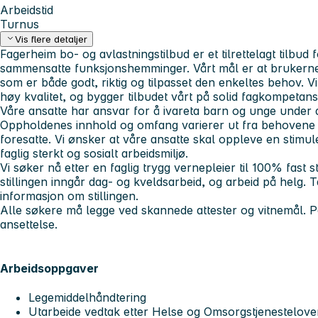
Arbeidstid
Turnus
Vis flere detaljer
Fagerheim bo- og avlastningstilbud er et tilrettelagt tilbu
sammensatte funksjonshemminger. Vårt mål er at brukerne 
som er både godt, riktig og tilpasset den enkeltes behov. Vi
høy kvalitet, og bygger tilbudet vårt på solid fagkompetans
Våre ansatte har ansvar for å ivareta barn og unge under 
Oppholdenes innhold og omfang varierer ut fra behovene t
foresatte. Vi ønsker at våre ansatte skal oppleve en stimul
faglig sterkt og sosialt arbeidsmiljø.
Vi søker nå etter en faglig trygg vernepleier til 100% fast s
stillingen inngår dag- og kveldsarbeid, og arbeid på helg. 
informasjon om stillingen.
Alle søkere må legge ved skannede attester og vitnemål. Po
ansettelse.
Arbeidsoppgaver
Legemiddelhåndtering
Utarbeide vedtak etter Helse og Omsorgstjenestelove