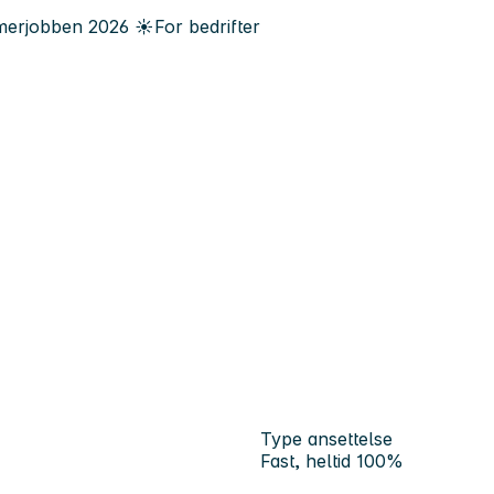
erjobben
2026
☀️
For bedrifter
Type ansettelse
Fast, heltid 100%