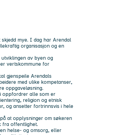
t skjedd mye. I dag har Arendal
kraftig organisasjon og en
i utviklingen av byen og
i er vertskommune for
al gjenspeile Arendals
rbeidere med ulike kompetanser,
edre oppgaveløsning.
Vi oppfordrer alle som er
ientering, religion og etnisk
r, og ansetter fortrinnsvis i hele
m på at opplysninger om søkeren
fra offentlighet.
nen helse- og omsorg, eller