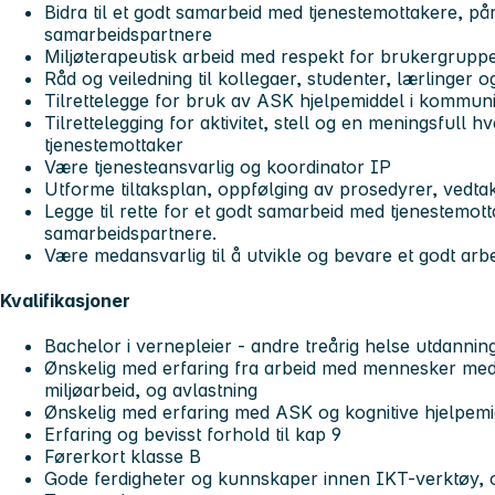
Bidra til et godt samarbeid med tjenestemottakere, på
samarbeidspartnere
Miljøterapeutisk arbeid med respekt for brukergrupp
Råd og veiledning til kollegaer, studenter, lærlinger o
Tilrettelegge for bruk av ASK hjelpemiddel i kommun
Tilrettelegging for aktivitet, stell og en meningsfull 
tjenestemottaker
Være tjenesteansvarlig og koordinator IP
Utforme tiltaksplan, oppfølging av prosedyrer, vedt
Legge til rette for et godt samarbeid med tjenestemot
samarbeidspartnere.
Være medansvarlig til å utvikle og bevare et godt arbe
Kvalifikasjoner
Bachelor i vernepleier - andre treårig helse utdannin
Ønskelig med erfaring fra arbeid med mennesker med 
miljøarbeid, og avlastning
Ønskelig med erfaring med ASK og kognitive hjelpemi
Erfaring og bevisst forhold til kap 9
Førerkort klasse B
Gode ferdigheter og kunnskaper innen IKT-verktøy, og