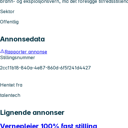
brann- og eksplosjonsvern, må det foreligge tilfredsstillende
Sektor
Offentlig
Annonsedata
Rapporter annonse
Stillingsnummer
2cc11b18-840a-4e87-860d-6f5f241d4427
Hentet fra
talentech
Lignende annonser
Vernepleier 100% fast stilling