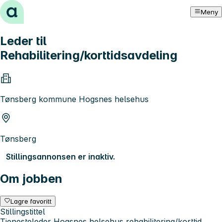
Hopp til innhold
Meny
Leder til
Rehabilitering/korttidsavdeling
Tønsberg kommune Hogsnes helsehus
Tønsberg
Stillingsannonsen er inaktiv.
Om jobben
Lagre favoritt
Stillingstittel
Tjenesteleder Hogsnes helsehus rehabilitering/korttid