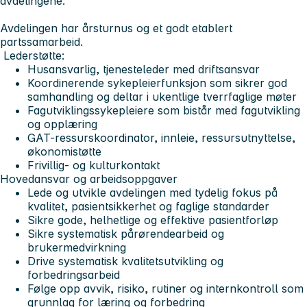
avdelingene.
Avdelingen har årsturnus og et godt etablert
partssamarbeid.
Lederstøtte:
Husansvarlig, tjenesteleder med driftsansvar
Koordinerende sykepleierfunksjon som sikrer god
samhandling og deltar i ukentlige tverrfaglige møter
Fagutviklingssykepleiere som bistår med fagutvikling
og opplæring
GAT-ressurskoordinator, innleie, ressursutnyttelse,
økonomistøtte
Frivillig- og kulturkontakt
Hovedansvar og arbeidsoppgaver
Lede og utvikle avdelingen med tydelig fokus på
kvalitet, pasientsikkerhet og faglige standarder
Sikre gode, helhetlige og effektive pasientforløp
Sikre systematisk pårørendearbeid og
brukermedvirkning
Drive systematisk kvalitetsutvikling og
forbedringsarbeid
Følge opp avvik, risiko, rutiner og internkontroll som
grunnlag for læring og forbedring