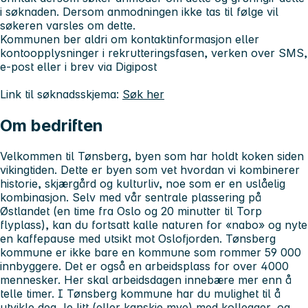
i søknaden. Dersom anmodningen ikke tas til følge vil
søkeren varsles om dette.
Kommunen ber aldri om kontaktinformasjon eller
kontoopplysninger i rekrutteringsfasen, verken over SMS,
e-post eller i brev via Digipost
Link til søknadsskjema:
Søk her
Om bedriften
Velkommen til Tønsberg, byen som har holdt koken siden
vikingtiden. Dette er byen som vet hvordan vi kombinerer
historie, skjærgård og kulturliv, noe som er en uslåelig
kombinasjon. Selv med vår sentrale plassering på
Østlandet (en time fra Oslo og 20 minutter til Torp
flyplass), kan du fortsatt kalle naturen for «nabo» og nyte
en kaffepause med utsikt mot Oslofjorden. Tønsberg
kommune er ikke bare en kommune som rommer 59 000
innbyggere. Det er også en arbeidsplass for over 4000
mennesker. Her skal arbeidsdagen innebære mer enn å
telle timer. I Tønsberg kommune har du mulighet til å
utvikle deg, le litt (eller kanskje mye) med kollegaer, og