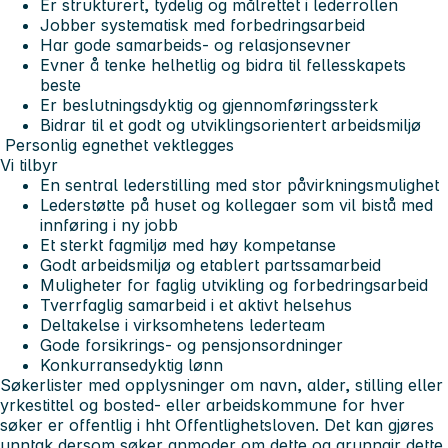
Er strukturert, tydelig og målrettet i lederrollen
Jobber systematisk med forbedringsarbeid
Har gode samarbeids- og relasjonsevner
Evner å tenke helhetlig og bidra til fellesskapets
beste
Er beslutningsdyktig og gjennomføringssterk
Bidrar til et godt og utviklingsorientert arbeidsmiljø
Personlig egnethet vektlegges
Vi tilbyr
En sentral lederstilling med stor påvirkningsmulighet
Lederstøtte på huset og kollegaer som vil bistå med
innføring i ny jobb
Et sterkt fagmiljø med høy kompetanse
Godt arbeidsmiljø og etablert partssamarbeid
Muligheter for faglig utvikling og forbedringsarbeid
Tverrfaglig samarbeid i et aktivt helsehus
Deltakelse i virksomhetens lederteam
Gode forsikrings- og pensjonsordninger
Konkurransedyktig lønn
Søkerlister med opplysninger om navn, alder, stilling eller
yrkestittel og bosted- eller arbeidskommune for hver
søker er offentlig i hht Offentlighetsloven. Det kan gjøres
unntak dersom søker anmoder om dette og grunngir dette