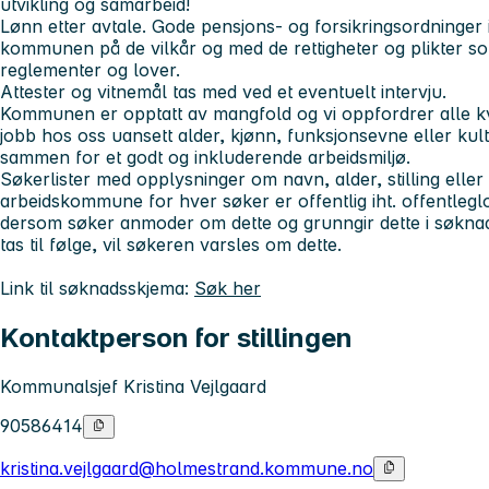
utvikling og samarbeid!
Lønn etter avtale. Gode pensjons- og forsikringsordninger 
kommunen på de vilkår og med de rettigheter og plikter s
reglementer og lover.
Attester og vitnemål tas med ved et eventuelt intervju.
Kommunen er opptatt av mangfold og vi oppfordrer alle kval
jobb hos oss uansett alder, kjønn, funksjonsevne eller kul
sammen for et godt og inkluderende arbeidsmiljø.
Søkerlister med opplysninger om navn, alder, stilling eller 
arbeidskommune for hver søker er offentlig iht. offentleg
dersom søker anmoder om dette og grunngir dette i søkn
tas til følge, vil søkeren varsles om dette.
Link til søknadsskjema:
Søk her
Kontaktperson for stillingen
Kommunalsjef Kristina Vejlgaard
90586414
kristina.vejlgaard@holmestrand.kommune.no