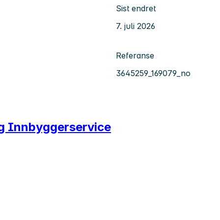
Sist endret
7. juli 2026
Referanse
3645259_169079_no
g Innbyggerservice