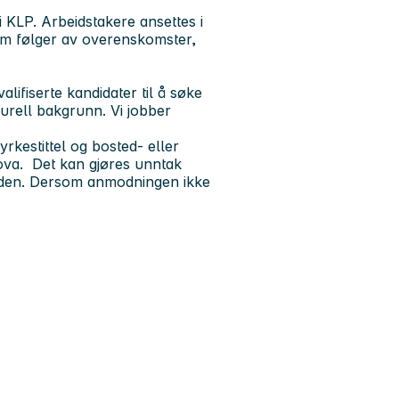
i KLP. Arbeidstakere ansettes i
om følger av overenskomster,
ifiserte kandidater til å søke
turell bakgrunn. Vi jobber
yrkestittel og bosted- eller
lova. Det kan gjøres unntak
aden. Dersom anmodningen ikke