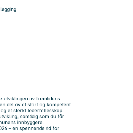
nlegging
ke utviklingen av fremtidens
n del av et stort og kompetent
og et sterkt lederfellesskap.
utvikling, samtidig som du får
munens innbyggere.
2026 – en spennende tid for