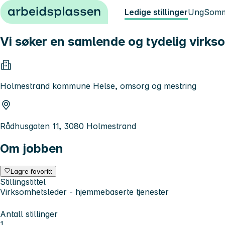
Hopp til innhold
Ledige stillinger
Ung
Somm
Vi søker en samlende og tydelig virks
Holmestrand kommune Helse, omsorg og mestring
Rådhusgaten 11, 3080 Holmestrand
Om jobben
Lagre favoritt
Stillingstittel
Virksomhetsleder - hjemmebaserte tjenester
Antall stillinger
1