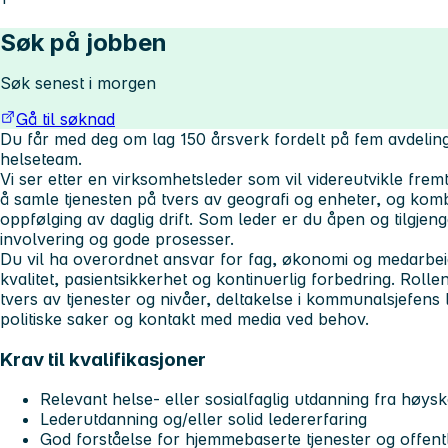
Søk på jobben
Søk senest i morgen
Gå til søknad
Du får med deg om lag 150 årsverk fordelt på fem avdelinge
helseteam.
Vi ser etter en virksomhetsleder som vil videreutvikle fre
å samle tjenesten på tvers av geografi og enheter, og komb
oppfølging av daglig drift. Som leder er du åpen og tilgjen
involvering og gode prosesser.
Du vil ha overordnet ansvar for fag, økonomi og medarbei
kvalitet, pasientsikkerhet og kontinuerlig forbedring. Rol
tvers av tjenester og nivåer, deltakelse i kommunalsjefens
politiske saker og kontakt med media ved behov.
Krav til kvalifikasjoner
Relevant helse- eller sosialfaglig utdanning fra høysk
Lederutdanning og/eller solid ledererfaring
God forståelse for hjemmebaserte tjenester og offentl