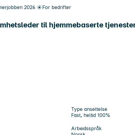
erjobben
2026
☀️
For bedrifter
omhetsleder til hjemmebaserte tjeneste
Type ansettelse
Fast, heltid 100%
Arbeidsspråk
Norsk