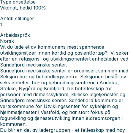
Type ansettelse
Vikariat, heltid 100%
Antall stillinger
1
Arbeidsspråk
Norsk
Vil du lede et av kommunens mest spennende
utviklingsmiljøer innen korttid og pasientforløp? Vi søker
etter en relasjons- og utviklingsorientert enhetsleder ved
Sandefjord medisinske senter.
Sandefjord medisinske senter er organisert sammen med
Seksjon bo- og behandlingssentre. Seksjonen består av
seks enheter: bo- og behandlingssentrene i Andebu,
Stokke, Nygård og Kamfjord, tre bofellesskap for
personer med demenssykdom, kliniske legetjenester og
Sandefjord medisinske senter. Sandefjord kommune er
vertskommune for Utviklingssenter for sykehjem og
hjemmetjenester i Vestfold, og har stort fokus på
fagutvikling og tjenesteutvikling innen eldreomsorgen i
kommunen.
Du blir en del av ledergruppen - et fellesskap med høy