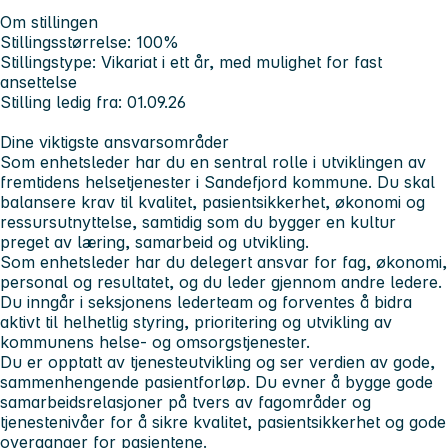
Om stillingen
Stillingsstørrelse: 100%
Stillingstype: Vikariat i ett år, med mulighet for fast
ansettelse
Stilling ledig fra: 01.09.26
Dine viktigste ansvarsområder
Som enhetsleder har du en sentral rolle i utviklingen av
fremtidens helsetjenester i Sandefjord kommune. Du skal
balansere krav til kvalitet, pasientsikkerhet, økonomi og
ressursutnyttelse, samtidig som du bygger en kultur
preget av læring, samarbeid og utvikling.
Som enhetsleder har du delegert ansvar for fag, økonomi,
personal og resultatet, og du leder gjennom andre ledere.
Du inngår i seksjonens lederteam og forventes å bidra
aktivt til helhetlig styring, prioritering og utvikling av
kommunens helse- og omsorgstjenester.
Du er opptatt av tjenesteutvikling og ser verdien av gode,
sammenhengende pasientforløp. Du evner å bygge gode
samarbeidsrelasjoner på tvers av fagområder og
tjenestenivåer for å sikre kvalitet, pasientsikkerhet og gode
overganger for pasientene.