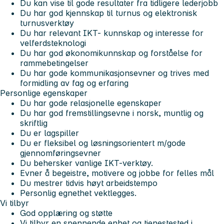
Du kan vise til gode resultater fra tidligere lederjobb
Du har god kjennskap til turnus og elektronisk
turnusverktøy
Du har relevant IKT- kunnskap og interesse for
velferdsteknologi
Du har god økonomikunnskap og forståelse for
rammebetingelser
Du har gode kommunikasjonsevner og trives med
formidling av fag og erfaring
Personlige egenskaper
Du har gode relasjonelle egenskaper
Du har god fremstillingsevne i norsk, muntlig og
skriftlig
Du er lagspiller
Du er fleksibel og løsningsorientert m/gode
gjennomføringsevner
Du behersker vanlige IKT-verktøy.
Evner å begeistre, motivere og jobbe for felles mål
Du mestrer tidvis høyt arbeidstempo
Personlig egnethet vektlegges.
Vi tilbyr
God opplæring og støtte
Vi tilbyr en spennende enhet og tjenestested i