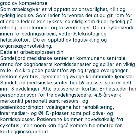
grad av kompetanse.
Som arbeidsgiver er vi opptatt av ansvarlighet, tillit og
tydelig ledelse. Som leder forventes det at du gir rom for
at andre ledere kan lykkes, samtidig som du er tydelig på
retning, prioriteringer og forventninger. Du er nytenkende
innen forbedringsarbeid, velferdsteknologi og
heltidskultur. Du er opptatt av fagutvikling og
organisasjonsutvikling.
Dette er arbeidsplassen din
Sandefjord medisinske senter er kommunens sentrale
arena for døgnbaserte korttidstjenester og spiller en viktig
rolle i å sikre gode pasientforløp og trygge overganger
mellom sykehus, hjemmet og øvrige kommunale tjenester.
Sandefjord medisinske senter har 59 plasser som er delt
inn i 3 avdelinger. Alle plassene er korttid. Enhetsleder har
personalansvar for tre avdelingsledere, 4,8 årsverk
merkantilt personell samt ressurs- og
pasientkoordinator. vdelingene har rehabilitering,
intermediær- og ØHD-plasser samt palliative- og
korttidsplasser. Pasientene kommer hovedsakelig fra
sykehus, men noen kan også komme hjemmefra for
kartleggingsopphold.