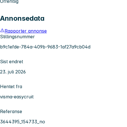
Offentlig
Annonsedata
Rapporter annonse
Stillingsnummer
b9c1efde-784a-409b-9683-1af27a9cb04d
Sist endret
23. juli 2026
Hentet fra
visma-easycruit
Referanse
3644395_154733_no