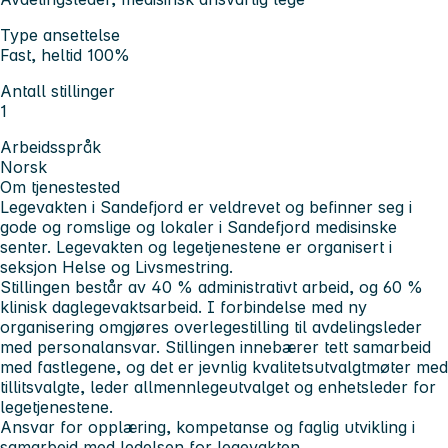
Type ansettelse
Fast, heltid 100%
Antall stillinger
1
Arbeidsspråk
Norsk
Om tjenestested
Legevakten i Sandefjord er veldrevet og befinner seg i
gode og romslige og lokaler i Sandefjord medisinske
senter. Legevakten og legetjenestene er organisert i
seksjon Helse og Livsmestring.
Stillingen består av 40 % administrativt arbeid, og 60 %
klinisk daglegevaktsarbeid. I forbindelse med ny
organisering omgjøres overlegestilling til avdelingsleder
med personalansvar. Stillingen innebærer tett samarbeid
med fastlegene, og det er jevnlig kvalitetsutvalgtmøter med
tillitsvalgte, leder allmennlegeutvalget og enhetsleder for
legetjenestene.
Ansvar for opplæring, kompetanse og faglig utvikling i
samarbeid med ledelsen for legevakten.