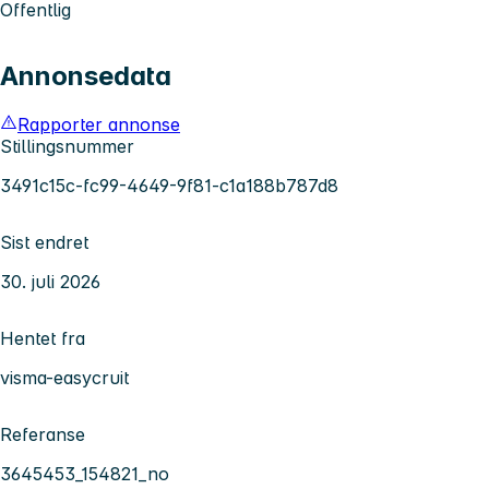
Offentlig
Annonsedata
Rapporter annonse
Stillingsnummer
3491c15c-fc99-4649-9f81-c1a188b787d8
Sist endret
30. juli 2026
Hentet fra
visma-easycruit
Referanse
3645453_154821_no