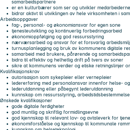
samarbeidspartnere
er en kulturbærer som ser og utvikler medarbeidern
bidrar aktivt til utviklingen av hele virksomheten i 
Arbeidsoppgaver
fag-, personal- og økonomiansvar for egen sone
tjenesteutvikling og kontinuerlig forbedringsarbeid
økonomioppfølging og god ressursstyring
nærværsarbeid og ansvar for et forsvarlig arbeidsmil
turnusplanlegging og bruk av kommunens digitale re
samarbeid med brukere, pårørende og samarbeidspa
bidra til effektiv og helhetlig drift på tvers av soner
sikre at kommunens verdier og etiske retningslinjer om
Kvalifikasjonskrav
autorisasjon som sykepleier eller vernepleier
ledererfaring med personalansvar innenfor helse- og
lederutdanning eller påbegynt lederutdanning
kunnskap om ressursstyring, arbeidstidsbestemmelse
Ønskede kvalifikasjoner
gode digitale ferdigheter
god muntlig og skriftlig formidlingsevne
god kjennskap til relevant lov- og avtaleverk for tjen
økonomiforståelse og kjennskap til kommunale ramm
kunnskap om helseteknologi