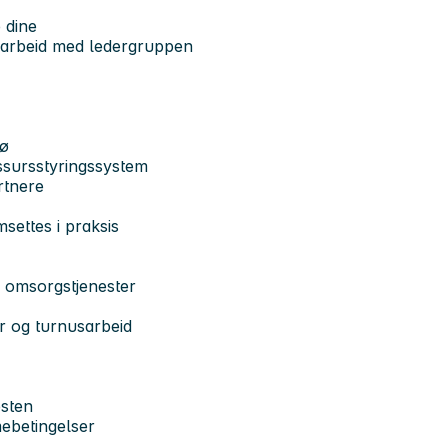
e dine
samarbeid med ledergruppen
jø
ssursstyringssystem
rtnere
settes i praksis
 omsorgstjenester
r og turnusarbeid
esten
ebetingelser