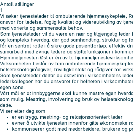
Antall stillinger
1
Vi søker tjenesteleder til ambulerende hjemmesykepleie, Re 
ansvar for ledelse, faglig kvalitet og videreutvikling av t
med varierte og sammensatte behov.
Som tjenesteleder vil du være en nær og tilgjengelig leder
og kompleks hverdag, der god samhandling, struktur og fa
får en sentral rolle i å sikre gode pasientforløp, effektiv drif
samarbeid med øvrige ledere og støttefunksjoner i kommu
Hjemmetjenesten Øst er én av to hjemmetjenestevirksomh
Virksomheten består av fem ambulerende hjemmesykepleies
helseteknologirådgiver, frivilligkontakt og rådgiver for vir
Som tjenesteleder deltar du aktivt inn i virksomhetens l
lederkollegaer har du ansvaret for helheten i virksomhete
egen sone.
Vårt mål er at innbyggerne skal kunne mestre egen hverd
som mulig. Mestring, involvering og bruk av helseteknologi 
dette.
Vi ser etter deg som
er en trygg, mestring- og relasjonsorientert leder
evner å utvikle tjenesten innenfor gitte økonomiske 
kommuniserer godt med medarbeidere, brukere og p