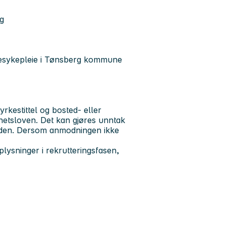
ng
mesykepleie i Tønsberg kommune
yrkestittel og bosted- eller
ghetsloven. Det kan gjøres unntak
aden. Dersom anmodningen ikke
ysninger i rekrutteringsfasen,