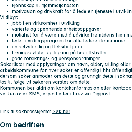
kjennskap til hjemmetjenesten
motivasjon og drivkraft for å lede en tjeneste i utvikli
Vi tilbyr:
jobb i en virksomhet i utvikling
varierte og spennende arbeidsoppgaver
mulighet for å være med å påvirke fremtidens hjem
lederutviklingsprogram for alle ledere i kommunen
en selvstendig og fleksibel jobb
treningsavtaler og tilgang på bedriftshytter
gode forsikrings- og pensjonsordninger
Søkerlister med opplysninger om navn, alder, stilling eller 
arbeidskommune for hver søker er offentlig i hht Offentli
dersom søker anmoder om dette og grunngir dette i søkn
tas til følge vil søkeren varsles om dette.
Kommunen ber aldri om kontaktinformasjon eller kontooppl
verken over SMS, e-post eller i brev via Digipost
Link til søknadsskjema:
Søk her
Om bedriften