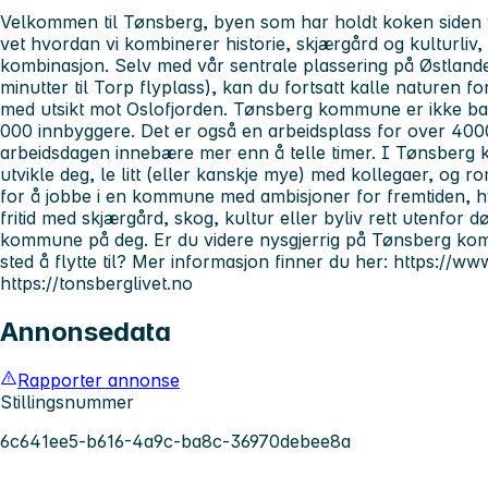
Velkommen til Tønsberg, byen som har holdt koken siden v
vet hvordan vi kombinerer historie, skjærgård og kulturliv,
kombinasjon. Selv med vår sentrale plassering på Østlande
minutter til Torp flyplass), kan du fortsatt kalle naturen 
med utsikt mot Oslofjorden. Tønsberg kommune er ikke
000 innbyggere. Det er også en arbeidsplass for over 40
arbeidsdagen innebære mer enn å telle timer. I Tønsberg 
utvikle deg, le litt (eller kanskje mye) med kollegaer, og ro
for å jobbe i en kommune med ambisjoner for fremtiden, 
fritid med skjærgård, skog, kultur eller byliv rett utenfor
kommune på deg. Er du videre nysgjerrig på Tønsberg kom
sted å flytte til? Mer informasjon finner du her: https:/
https://tonsberglivet.no
Annonsedata
Rapporter annonse
Stillingsnummer
6c641ee5-b616-4a9c-ba8c-36970debee8a