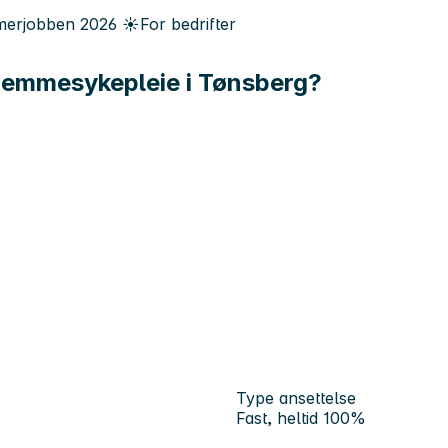
erjobben
2026
☀️
For bedrifter
hjemmesykepleie i Tønsberg?
Type ansettelse
Fast, heltid 100%