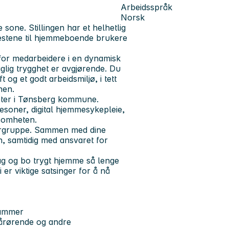
Arbeidsspråk
Norsk
sone. Stillingen har et helhetlig
jenestene til hjemmeboende brukere
 for medarbeidere i en dynamisk
glig trygghet er avgjørende. Du
t og et godt arbeidsmiljø, i tett
nen.
eter i Tønsberg kommune.
oner, digital hjemmesykepleie,
ksomheten.
edergruppe. Sammen med dine
n, samtidig med ansvaret for
ag og bo trygt hjemme så lenge
er viktige satsinger for å nå
rammer
årørende og andre