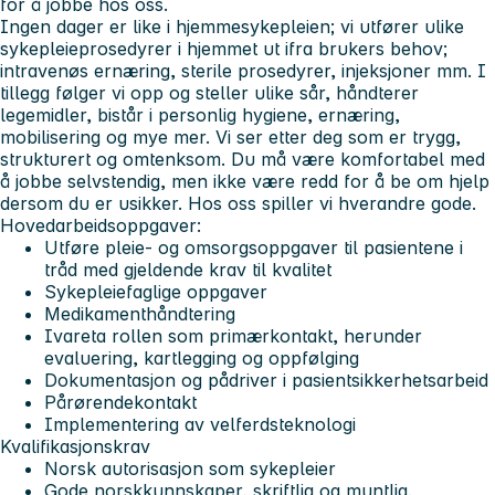
for å jobbe hos oss.
Ingen dager er like i hjemmesykepleien; vi utfører ulike
sykepleieprosedyrer i hjemmet ut ifra brukers behov;
intravenøs ernæring, sterile prosedyrer, injeksjoner mm. I
tillegg følger vi opp og steller ulike sår, håndterer
legemidler, bistår i personlig hygiene, ernæring,
mobilisering og mye mer. Vi ser etter deg som er trygg,
strukturert og omtenksom. Du må være komfortabel med
å jobbe selvstendig, men ikke være redd for å be om hjelp
dersom du er usikker. Hos oss spiller vi hverandre gode.
Hovedarbeidsoppgaver:
Utføre pleie- og omsorgsoppgaver til pasientene i
tråd med gjeldende krav til kvalitet
Sykepleiefaglige oppgaver
Medikamenthåndtering
Ivareta rollen som primærkontakt, herunder
evaluering, kartlegging og oppfølging
Dokumentasjon og pådriver i pasientsikkerhetsarbeid
Pårørendekontakt
Implementering av velferdsteknologi
Kvalifikasjonskrav
Norsk autorisasjon som sykepleier
Gode norskkunnskaper, skriftlig og muntlig.