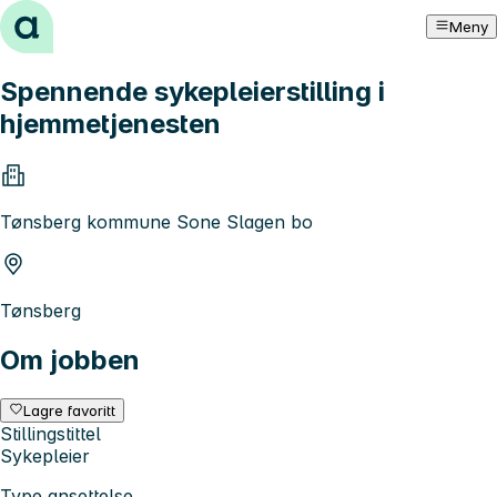
Hopp til innhold
Meny
Spennende sykepleierstilling i
hjemmetjenesten
Tønsberg kommune Sone Slagen bo
Tønsberg
Om jobben
Lagre favoritt
Stillingstittel
Sykepleier
Type ansettelse