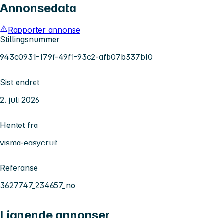
Annonsedata
Rapporter annonse
Stillingsnummer
943c0931-179f-49f1-93c2-afb07b337b10
Sist endret
2. juli 2026
Hentet fra
visma-easycruit
Referanse
3627747_234657_no
Lignende annonser