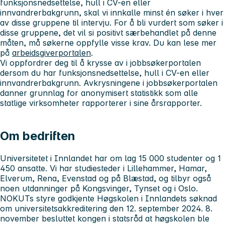
funksjonsnedsettelse, hull i CV-en eller
innvandrerbakgrunn, skal vi innkalle minst én søker i hver
av disse gruppene til intervju. For å bli vurdert som søker i
disse gruppene, det vil si positivt særbehandlet på denne
måten, må søkerne oppfylle visse krav. Du kan lese mer
på
arbeidsgiverportalen
.
Vi oppfordrer deg til å krysse av i jobbsøkerportalen
dersom du har funksjonsnedsettelse, hull i CV-en eller
innvandrerbakgrunn. Avkrysningene i jobbsøkerportalen
danner grunnlag for anonymisert statistikk som alle
statlige virksomheter rapporterer i sine årsrapporter.
Om bedriften
Universitetet i Innlandet har om lag 15 000 studenter og 1
450 ansatte. Vi har studiesteder i Lillehammer, Hamar,
Elverum, Rena, Evenstad og på Blæstad, og tilbyr også
noen utdanninger på Kongsvinger, Tynset og i Oslo.
NOKUTs styre godkjente Høgskolen i Innlandets søknad
om universitetsakkreditering den 12. september 2024. 8.
november besluttet kongen i statsråd at høgskolen ble