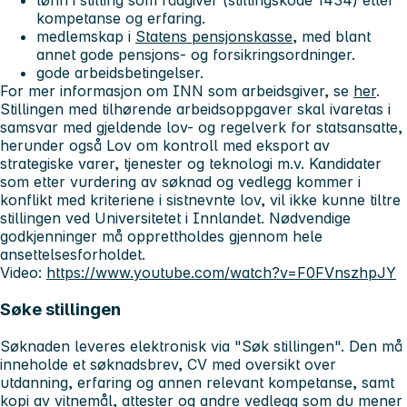
lønn i stilling som rådgiver (stillingskode 1434) etter
kompetanse og erfaring.
medlemskap i
Statens pensjonskasse
, med blant
annet gode pensjons- og forsikringsordninger.
gode arbeidsbetingelser.
For mer informasjon om INN som arbeidsgiver, se
her
.
Stillingen med tilhørende arbeidsoppgaver skal ivaretas i
samsvar med gjeldende lov- og regelverk for statsansatte,
herunder også Lov om kontroll med eksport av
strategiske varer, tjenester og teknologi m.v. Kandidater
som etter vurdering av søknad og vedlegg kommer i
konflikt med kriteriene i sistnevnte lov, vil ikke kunne tiltre
stillingen ved Universitetet i Innlandet. Nødvendige
godkjenninger må opprettholdes gjennom hele
ansettelsesforholdet.
Video:
https://www.youtube.com/watch?v=F0FVnszhpJY
Søke stillingen
Søknaden leveres elektronisk via "Søk stillingen". Den må
inneholde et søknadsbrev, CV med oversikt over
utdanning, erfaring og annen relevant kompetanse, samt
kopi av vitnemål, attester og andre vedlegg som du mener