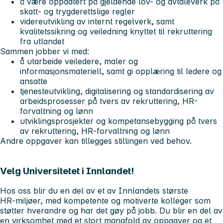
å være oppdatert på gjeldende lov- og avtaleverk på
skatt- og trygderettslige regler
videreutvikling av internt regelverk, samt
kvalitetssikring og veiledning knyttet til rekruttering
fra utlandet
Sammen jobber vi med:
å utarbeide veiledere, maler og
informasjonsmateriell, samt gi opplæring til ledere og
ansatte
tjenesteutvikling, digitalisering og standardisering av
arbeidsprosesser på tvers av rekruttering, HR-
forvaltning og lønn
utviklingsprosjekter og kompetansebygging på tvers
av rekruttering, HR-forvaltning og lønn
Andre oppgaver kan tillegges stillingen ved behov.
Velg Universitetet i Innlandet!
Hos oss blir du en del av et av Innlandets største
HR‑miljøer, med kompetente og motiverte kolleger som
støtter hverandre og har det gøy på jobb. Du blir en del av
en virksomhet med et stort mangfold av oppgaver og et