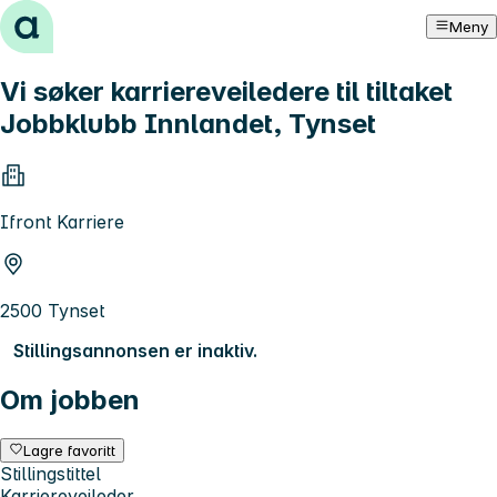
Hopp til innhold
Meny
Vi søker karriereveiledere til tiltaket
Jobbklubb Innlandet, Tynset
Ifront Karriere
2500 Tynset
Stillingsannonsen er inaktiv.
Om jobben
Lagre favoritt
Stillingstittel
Karriereveileder