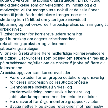
gode og virksomme jobbsøkingsstrategier. En kortvarig
tiltaksdeltakelse som gir veiledning, ny innsikt og økt
motivasjon vil for mange være nok til at de selv finner
veien til jobb. Andre deltakere trenger noe mer
støtte og kan få tilbud om ytterligere individuell
tilpasning og behovsvurdert arbeidspraksis som inngang til
arbeidslivet.
Tiltaket passer for karriereveiledere som har
god kunnskap om dagens arbeidsmarked,
rekrutteringspraksiser og virksomme
jobbsøkingsstrategier.
Vi ønsker å rekruttere flere midlertidige karriereveiledere
til tiltaket. Det vurderes som positivt om søkere er fleksible
på arbeidssted og/eller om de ønsker å jobbe på flere av
lokasjonene.
Arbeidsoppgaver som karriereveileder:
Være veileder for en gruppe deltakere og ansvarlig
for deres progresjon og resultatoppnåelse
Gjennomføre individuell yrkes- og
karriereveiledning, samt utvikle karriere- og
jobbsøkerkompetanse hos den enkelte deltaker
Ha ansvaret for å gjennomføre gruppeaktiviteter
Bygge nettverk og skape relasjoner mot næringsliv