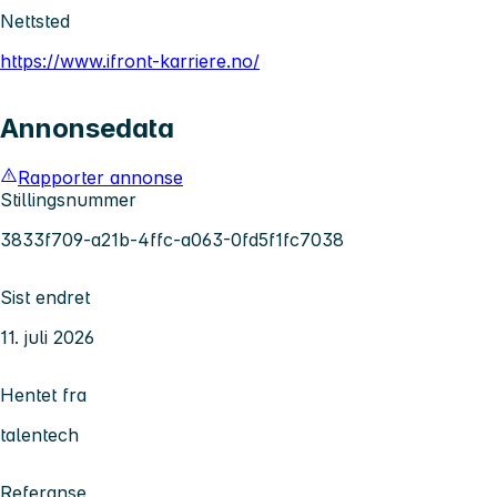
Nettsted
https://www.ifront-karriere.no/
Annonsedata
Rapporter annonse
Stillingsnummer
3833f709-a21b-4ffc-a063-0fd5f1fc7038
Sist endret
11. juli 2026
Hentet fra
talentech
Referanse