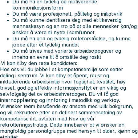
Du må ha en tydelig og motiverende
kommunikasjonsform
Du må være profesjonell, pålitelig og initiativrik
Du må kunne identifisere deg med et likeverdig
menneskesyn og en tro på at alle mennesker kan/og
ønsker å være til nytte i samfunnet
Du må ha god og tydelig rolleforståelse, og kunne
jobbe etter et tydelig mandat
Du må trives med varierte arbeidsoppgaver og
inneha en evne til å omstille deg raskt
Vi kan tilby den rette kandidaten:
Hos oss vil du jobbe i et kompetansemiljø som setter
deling i sentrum. Vi kan tilby et åpent, raust og
inkluderende arbeidsmiljø hvor faglighet, kvalitet, høy
trivsel, god og effektiv informasjonsflyt er en viktig og
selvfølgelig del av arbeidshverdagen. Du vil få god
internopplæring og innføring i metodikk og verktøy.
Vi ønsker team bestående av ansatte med ulik bakgrunn,
og vil rekruttere etter en definert sammensetning av
kompetanse iht. avtalen med Nav og vår
rekrutteringsstrategi. Dette innebærer at vi ønsker en
mangfoldig personalgruppe med hensyn til alder, kjønn og
etnisitet.