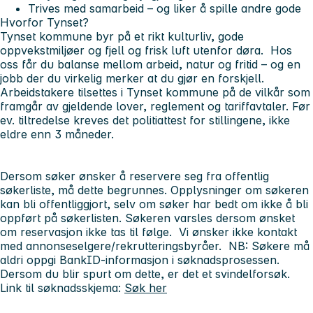
Trives med samarbeid – og liker å spille andre gode
Hvorfor Tynset?
Tynset kommune byr på et rikt kulturliv, gode
oppvekstmiljøer og fjell og frisk luft utenfor døra. Hos
oss får du balanse mellom arbeid, natur og fritid – og en
jobb der du virkelig merker at du gjør en forskjell.
Arbeidstakere tilsettes i Tynset kommune på de vilkår som
framgår av gjeldende lover, reglement og tariffavtaler. Før
ev. tiltredelse kreves det politiattest for stillingene, ikke
eldre enn 3 måneder.
Dersom søker ønsker å reservere seg fra offentlig
søkerliste, må dette begrunnes. Opplysninger om søkeren
kan bli offentliggjort, selv om søker har bedt om ikke å bli
oppført på søkerlisten. Søkeren varsles dersom ønsket
om reservasjon ikke tas til følge.
Vi ønsker ikke kontakt
med annonseselgere/rekrutteringsbyråer.
NB: Søkere må
aldri oppgi BankID-informasjon i søknadsprosessen.
Dersom du blir spurt om dette, er det et svindelforsøk.
Link til søknadsskjema:
Søk her