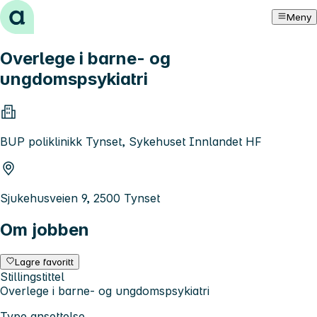
Hopp til innhold
Meny
Overlege i barne- og
ungdomspsykiatri
BUP poliklinikk Tynset, Sykehuset Innlandet HF
Sjukehusveien 9, 2500 Tynset
Om jobben
Lagre favoritt
Stillingstittel
Overlege i barne- og ungdomspsykiatri
Type ansettelse