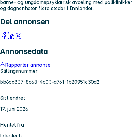
barne- og ungdomspsykiatrisk avdeling med poliklinikker
og døgnenheter flere steder i Innlandet.
Del annonsen
Annonsedata
Rapporter annonse
Stillingsnummer
bb6cc837-8c68-4c03-a761-1b20951c30d2
Sist endret
17. juni 2026
Hentet fra
talentech