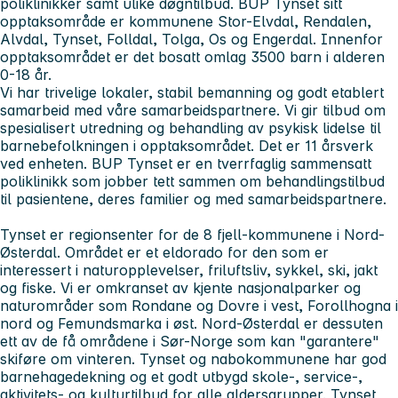
poliklinikker samt ulike døgntilbud. BUP Tynset sitt
opptaksområde er kommunene Stor-Elvdal, Rendalen,
Alvdal, Tynset, Folldal, Tolga, Os og Engerdal. Innenfor
opptaksområdet er det bosatt omlag 3500 barn i alderen
0-18 år.
Vi har trivelige lokaler, stabil bemanning og godt etablert
samarbeid med våre samarbeidspartnere. Vi gir tilbud om
spesialisert utredning og behandling av psykisk lidelse til
barnebefolkningen i opptaksområdet. Det er 11 årsverk
ved enheten. BUP Tynset er en tverrfaglig sammensatt
poliklinikk som jobber tett sammen om behandlingstilbud
til pasientene, deres familier og med samarbeidspartnere.
Tynset er regionsenter for de 8 fjell-kommunene i Nord-
Østerdal. Området er et eldorado for den som er
interessert i naturopplevelser, friluftsliv, sykkel, ski, jakt
og fiske. Vi er omkranset av kjente nasjonalparker og
naturområder som Rondane og Dovre i vest, Forollhogna i
nord og Femundsmarka i øst. Nord-Østerdal er dessuten
ett av de få områdene i Sør-Norge som kan "garantere"
skiføre om vinteren. Tynset og nabokommunene har god
barnehagedekning og et godt utbygd skole-, service-,
aktivitets- og kulturtilbud for alle aldersgrupper. Tynset