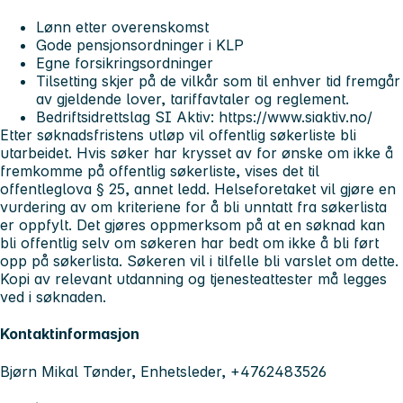
Lønn etter overenskomst
Gode pensjonsordninger i KLP
Egne forsikringsordninger
Tilsetting skjer på de vilkår som til enhver tid fremgår
av gjeldende lover, tariffavtaler og reglement.
Bedriftsidrettslag SI Aktiv: https://www.siaktiv.no/
Etter søknadsfristens utløp vil offentlig søkerliste bli
utarbeidet. Hvis søker har krysset av for ønske om ikke å
fremkomme på offentlig søkerliste, vises det til
offentleglova § 25, annet ledd. Helseforetaket vil gjøre en
vurdering av om kriteriene for å bli unntatt fra søkerlista
er oppfylt. Det gjøres oppmerksom på at en søknad kan
bli offentlig selv om søkeren har bedt om ikke å bli ført
opp på søkerlista. Søkeren vil i tilfelle bli varslet om dette.
Kopi av relevant utdanning og tjenesteattester må legges
ved i søknaden.
Kontaktinformasjon
Bjørn Mikal Tønder, Enhetsleder, +4762483526