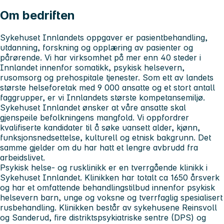
Om bedriften
Sykehuset Innlandets
oppgaver er pasientbehandling,
utdanning, forskning og opplæring av pasienter og
pårørende. Vi har virksomhet på mer enn 40 steder i
Innlandet innenfor somatikk, psykisk helsevern,
rusomsorg og prehospitale tjenester. Som ett av landets
største helseforetak med 9 000 ansatte og et stort antall
faggrupper, er vi Innlandets største kompetansemiljø.
Sykehuset Innlandet
ønsker at våre ansatte skal
gjenspeile befolkningens mangfold. Vi oppfordrer
kvalifiserte kandidater til å søke uansett alder, kjønn,
funksjonsnedsettelse, kulturell og etnisk bakgrunn. Det
samme gjelder om du har hatt et lengre avbrudd fra
arbeidslivet.
Psykisk helse- og rusklinikk
er en tverrgående klinikk i
Sykehuset Innlandet. Klinikken har totalt ca 1650 årsverk
og har et omfattende behandlingstilbud innenfor psykisk
helsevern barn, unge og voksne og tverrfaglig spesialisert
rusbehandling. Klinikken består av sykehusene Reinsvoll
og Sanderud, fire distriktspsykiatriske sentre (DPS) og