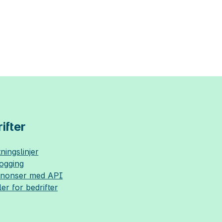
ifter
ningslinjer
logging
nnonser med API
ler for bedrifter