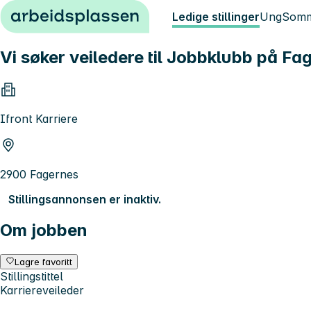
Hopp til innhold
Ledige stillinger
Ung
Somm
Vi søker veiledere til Jobbklubb på F
Ifront Karriere
2900 Fagernes
Stillingsannonsen er inaktiv.
Om jobben
Lagre favoritt
Stillingstittel
Karriereveileder