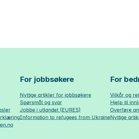
For jobbsøkere
For bedr
Nyttige artikler for jobbsøkere
Vilkår og ret
Spørsmål og svar
Hjelp til inn
sler
Jobbe i utlandet (EURES)
Overføre a
erklæring
Information to refugees from Ukraine
Nyttige artik
sen.no