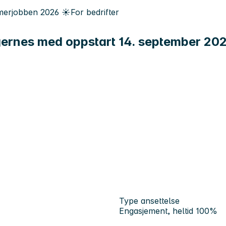
erjobben
2026
☀️
For bedrifter
agernes med oppstart 14. september 20
Type ansettelse
Engasjement, heltid 100%