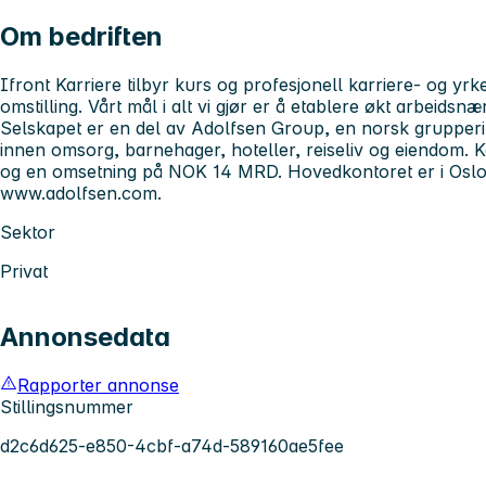
Om bedriften
Ifront Karriere tilbyr kurs og profesjonell karriere- og yrk
omstilling. Vårt mål i alt vi gjør er å etablere økt arbeidsn
Selskapet er en del av Adolfsen Group, en norsk grupper
innen omsorg, barnehager, hoteller, reiseliv og eiendom. 
og en omsetning på NOK 14 MRD. Hovedkontoret er i Oslo.
www.adolfsen.com.
Sektor
Privat
Annonsedata
Rapporter annonse
Stillingsnummer
d2c6d625-e850-4cbf-a74d-589160ae5fee