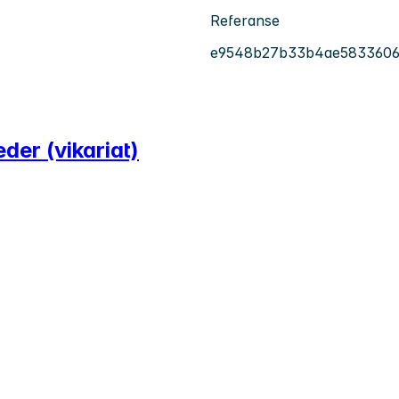
Referanse
e9548b27b33b4ae5833606
der (vikariat)