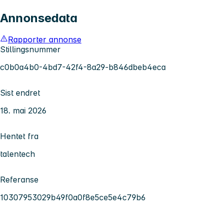
Annonsedata
Rapporter annonse
Stillingsnummer
c0b0a4b0-4bd7-42f4-8a29-b846dbeb4eca
Sist endret
18. mai 2026
Hentet fra
talentech
Referanse
10307953029b49f0a0f8e5ce5e4c79b6