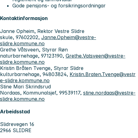
Gode pensjons- og forsikringsordningar
Kontaktinformasjon
Janne Opheim, Rektor Vestre Slidre
skule, 97602202,
Janne.Opheim@vestre-
slidre.kommune.no
Grethe Våtsveen, Styrar Røn
naturbarnehage, 97123190,
Grethe.Vatsveen@vestre-
slidre.kommune.no
Kristin Bråten Tvenge, Styrar Slidre
kulturbarnehage, 94803824,
Kristin.Braten.Tvenge@vestr
e-slidre.kommune.no
Stine Mari Skrindsrud
Nordaas, Kommunalsjef, 99539117,
stine.nordaas@vestre-
slidre.kommune.no
Arbeidsstad
Slidrevegen 16
2966 SLIDRE