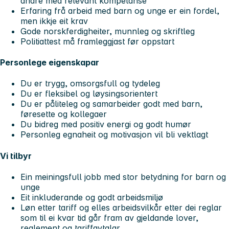
andre med relevant kompetanse
Erfaring frå arbeid med barn og unge er ein fordel,
men ikkje eit krav
Gode norskferdigheiter, munnleg og skriftleg
Politiattest må framleggjast før oppstart
Personlege eigenskapar
Du er trygg, omsorgsfull og tydeleg
Du er fleksibel og løysingsorientert
Du er påliteleg og samarbeider godt med barn,
føresette og kollegaer
Du bidreg med positiv energi og godt humør
Personleg egnaheit og motivasjon vil bli vektlagt
Vi tilbyr
Ein meiningsfull jobb med stor betydning for barn og
unge
Eit inkluderande og godt arbeidsmiljø
Løn etter tariff og elles arbeidsvilkår etter dei reglar
som til ei kvar tid går fram av gjeldande lover,
reglement og tariffavtalar