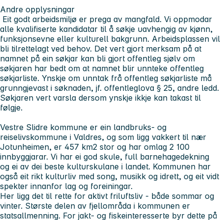
Andre opplysningar
Eit godt arbeidsmiljø er prega av mangfald. Vi oppmodar
alle kvalifiserte kandidatar til å søkje uavhengig av kjønn,
funksjonsevne eller kulturell bakgrunn. Arbeidsplassen vil
bli tilrettelagt ved behov. Det vert gjort merksam på at
namnet på ein søkjar kan bli gjort offentleg sjølv om
søkjaren har bedt om at namnet blir unnteke offentleg
søkjarliste. Ynskje om unntak frå offentleg søkjarliste må
grunngjevast i søknaden, jf. offentleglova § 25, andre ledd.
Søkjaren vert varsla dersom ynskje ikkje kan takast til
følgje.
Vestre Slidre kommune
er ein landbruks- og
reiselivskommune i Valdres, og som ligg vakkert til nær
Jotunheimen, er 457 km2 stor og har omlag 2 100
innbyggjarar. Vi har ei god skule, full barnehagedekning
og ei av dei beste kulturskulane i landet. Kommunen har
også eit rikt kulturliv med song, musikk og idrett, og eit vidt
spekter innanfor lag og foreiningar.
Her ligg det til rette for aktivt friluftsliv - både sommar og
vinter. Største delen av fjellområda i kommunen er
statsallmenning. For jakt- og fiskeinteresserte byr dette på