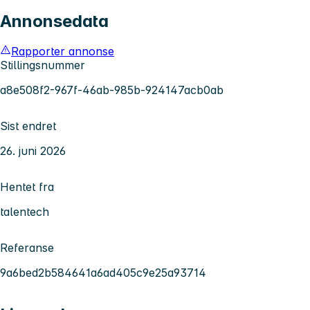
Annonsedata
Rapporter annonse
Stillingsnummer
a8e508f2-967f-46ab-985b-924147acb0ab
Sist endret
26. juni 2026
Hentet fra
talentech
Referanse
9a6bed2b584641a6ad405c9e25a93714