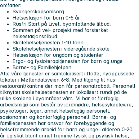
omfatter:
Svangerskapsomsorg
Helsestasjon for barn 0-5 år
Rusfri Start på Livet, byomfattende tilbud.
Sammen på vei- prosjekt med forsterket
helsestasjonstilbud
Skolehelsetjenesten 1-10 trinn
Skolehelsetjenesten i videregående skole
Helsestasjon for ungdom og studenter
Ergo- og fysioterapitjenesten for barn og unge
Barne- og Familiehjelpen.
Alle våre tjenester er samlokalisert i flotte, nyoppussede
lokaler i Møllendalsveien 6-8. Med tilgang til hus-
restaurant/kantine der man får personalrabatt. Personell
tilknyttet skolehelsetjenesten er lokalisert rundt på de
ulike skolene i byområdet vårt. Vi har et flerfaglig
arbeidsmiljø som består av jordmødre, helsesykepleiere,
psykologer, leger, annet helsefaglig personell,
sosionomer og kontorfaglig personell. Barne- og
familietjenesten har ansvar for forebyggende og
helsefremmende arbeid for barn og unge i alderen 0-20
år og skal blant annet fremme fysisk og psykisk helse,