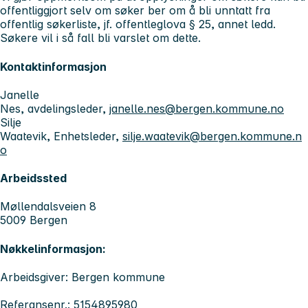
offentliggjort selv om søker ber om å bli unntatt fra
offentlig søkerliste, jf. offentleglova § 25, annet ledd.
Søkere vil i så fall bli varslet om dette.
Kontaktinformasjon
Janelle
Nes, avdelingsleder,
janelle.nes@bergen.kommune.no
Silje
Waatevik, Enhetsleder,
silje.waatevik@bergen.kommune.n
o
Arbeidssted
Møllendalsveien 8
5009 Bergen
Nøkkelinformasjon:
Arbeidsgiver: Bergen kommune
Referansenr.: 5154895980