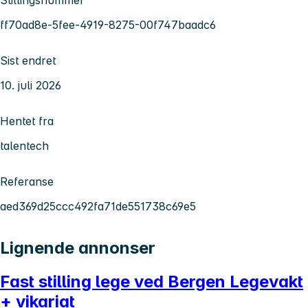
ff70ad8e-5fee-4919-8275-00f747baadc6
Sist endret
10. juli 2026
Hentet fra
talentech
Referanse
aed369d25ccc492fa71de551738c69e5
Lignende annonser
Fast stilling lege ved Bergen Legevakt
+ vikariat