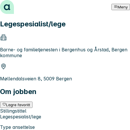
Hopp til innhold
Meny
Legespesialist/lege
Barne- og familietjenesten i Bergenhus og Årstad, Bergen
kommune
Møllendalsveien 8, 5009 Bergen
Om jobben
Lagre favoritt
Stillingstittel
Legespesialist/lege
Type ansettelse