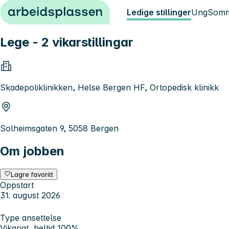
Hopp til innhold
Ledige stillinger
Ung
Somm
Lege - 2 vikarstillingar
Skadepoliklinikken, Helse Bergen HF, Ortopedisk klinikk
Solheimsgaten 9, 5058 Bergen
Om jobben
Lagre favoritt
Oppstart
31. august 2026
Type ansettelse
Vikariat, heltid 100%