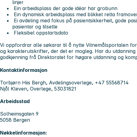
linjer
Ein arbeidsplass der gode idéar har grobunn
Ein dynamisk arbeidsplass med blikket retta framove
Ei avdeling med fokus på pasientsikkerheit, gode pa
pasientar og tilsette
Fleksibel oppstartsdato
Vi oppfordrar alle søkarar til å nytte Vitnemålsportalen for
og karakterutskrifter, der det er mogleg. Har du utdanning 
godkjenning frå Direktoratet for høgare utdanning og kom
Kontaktinformasjon
Torbjørn Hiis Bergh, Avdelingsoverlege, +47 55568714
Njål Kleven, Overlege, 53031821
Arbeidsstad
Solheimsgaten 9
5058 Bergen
Nøkkelinformasjon: