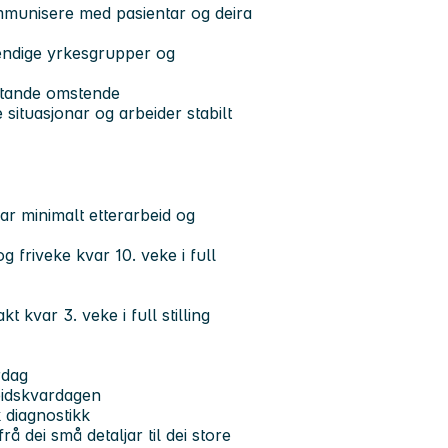
unisere med pasientar og deira
vendige yrkesgrupper og
ftande omstende
 situasjonar og arbeider stabilt
ar minimalt etterarbeid og
 friveke kvar 10. veke i full
 kvar 3. veke i full stilling
rdag
beidskvardagen
 diagnostikk
å dei små detaljar til dei store