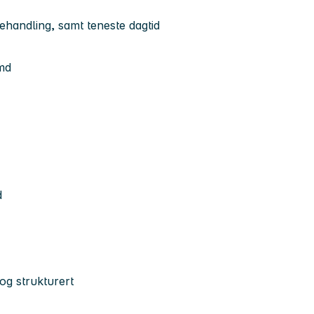
ehandling, samt teneste dagtid
md
d
og strukturert