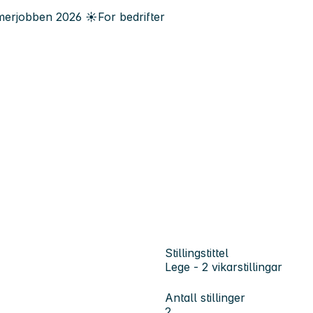
erjobben
2026
☀️
For bedrifter
Stillingstittel
Lege - 2 vikarstillingar
Antall stillinger
2