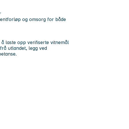
r
sientforløp og omsorg for både
 å laste opp verifiserte vitnemål
frå utlandet, legg ved
petanse.