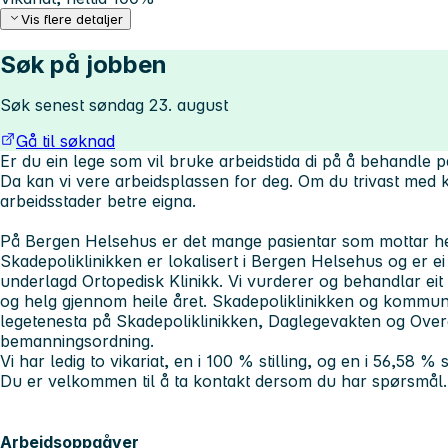
Vis flere detaljer
Søk på jobben
Søk senest søndag 23. august
Gå til søknad
Er du ein lege som vil bruke arbeidstida di på å behandle pasi
Da kan vi vere arbeidsplassen for deg. Om du trivast med 
arbeidsstader betre eigna.
På Bergen Helsehus er det mange pasientar som mottar helse
Skadepoliklinikken er lokalisert i Bergen Helsehus og er ei
underlagd Ortopedisk Klinikk. Vi vurderer og behandlar eit 
og helg gjennom heile året. Skadepoliklinikken og kommu
legetenesta på Skadepoliklinikken, Daglegevakten og Overg
bemanningsordning.
Vi har ledig to vikariat, en i 100 % stilling, og en i 56,58 % sti
Du er velkommen til å ta kontakt dersom du har spørsmål
Arbeidsoppgåver