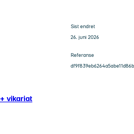
Sist endret
26. juni 2026
Referanse
df9f839eb6264a5abe11d86
+ vikariat