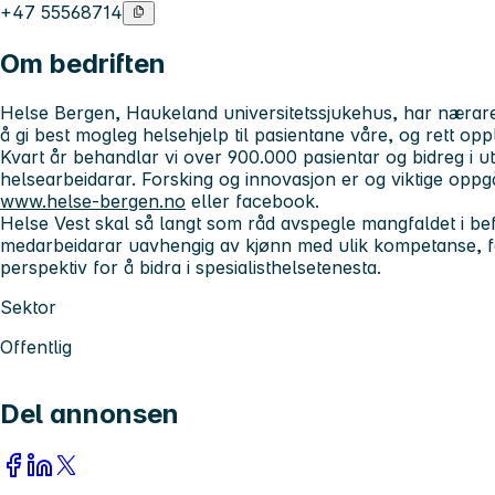
+47 55568714
Om bedriften
Helse Bergen, Haukeland universitetssjukehus, har nærare
å gi best mogleg helsehjelp til pasientane våre, og rett opp
Kvart år behandlar vi over 900.000 pasientar og bidreg i u
helsearbeidarar. Forsking og innovasjon er og viktige oppg
www.helse-bergen.no
eller facebook.
Helse Vest skal så langt som råd avspegle mangfaldet i be
medarbeidarar uavhengig av kjønn med ulik kompetanse, fa
perspektiv for å bidra i spesialisthelsetenesta.
Sektor
Offentlig
Del annonsen