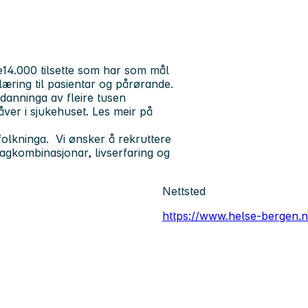
14.000 tilsette som har som mål
læring til pasientar og pårørande.
tdanninga av fleire tusen
åver i sjukehuset. Les meir på
folkninga. Vi ønsker å rekruttere
gkombinasjonar, livserfaring og
Nettsted
https://www.helse-bergen.n