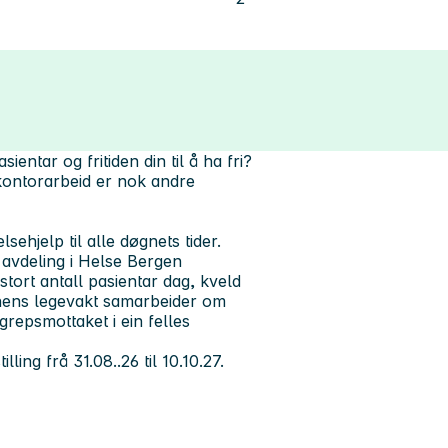
entar og fritiden din til å ha fri?
kontorarbeid er nok andre
hjelp til alle døgnets tider.
 avdeling i Helse Bergen
stort antall pasientar dag, kveld
nens legevakt samarbeider om
repsmottaket i ein felles
lling frå 31.08..26 til 10.10.27.
.