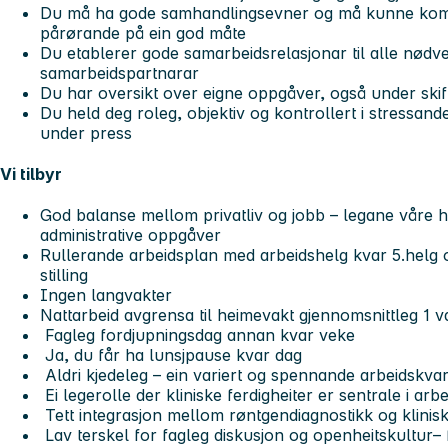
Du må ha gode samhandlingsevner og må kunne komm
pårørande på ein god måte
Du etablerer gode samarbeidsrelasjonar til alle nød
samarbeidspartnarar
Du har oversikt over eigne oppgåver, også under ski
Du held deg roleg, objektiv og kontrollert i stressande
under press
Vi tilbyr
God balanse mellom privatliv og jobb – legane våre h
administrative oppgåver
Rullerande arbeidsplan med arbeidshelg kvar 5.helg og
stilling
Ingen langvakter
Nattarbeid avgrensa til heimevakt gjennomsnittleg 1 vakt
Fagleg fordjupningsdag annan kvar veke
Ja, du får ha lunsjpause kvar dag
Aldri kjedeleg – ein variert og spennande arbeidskva
Ei legerolle der kliniske ferdigheiter er sentrale i ar
Tett integrasjon mellom røntgendiagnostikk og klinisk
Lav terskel for fagleg diskusjon og openheitskultur– fr