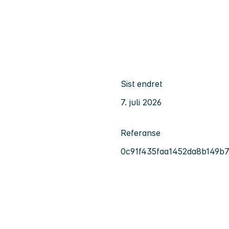
Sist endret
7. juli 2026
Referanse
0c91f435faa1452da8b149b