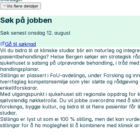
Vis flere detaljer
Søk på jobben
Søk senest onsdag 12. august
Gå til søknad
Vil du bidra til at kliniske studiar blir ein naturleg og integ
pasientbehandlinga? Helse Bergen søkjer ein strategisk råd
sjukehuset si satsing på utprøvande behandling, i tråd med
handlingsplanar.
Stillinga er plassert i FoU-avdelinga, under Forsking og inn
tverrfagleg kompetansemiljø som yter støtte og rådgjeving t
enkeltforskarar.
Med utgangspunkt i sjukehuset sitt regionale oppdrag for kli
sjølvstendig nøkkelrolle. Du vil jobbe overordna med å si
forskinga, byggje kultur, og bidra til at fleire pasientar får 
studiar.
Stillinga er lyst ut som ei 100 % stilling, men det kan vurder
stillingar for å ha moglegheit til å kombinere med klinisk ar