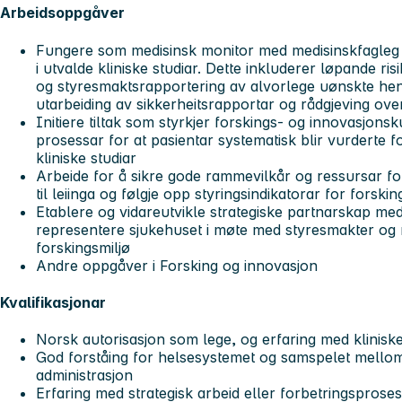
Arbeidsoppgåver
Fungere som medisinsk monitor med medisinskfagleg 
i utvalde kliniske studiar. Dette inkluderer løpande ri
og styresmaktsrapportering av alvorlege uønskte h
utarbeiding av sikkerheitsrapportar og rådgjeving ove
Initiere tiltak som styrkjer forskings- og innovasjons
prosessar for at pasientar systematisk blir vurderte f
kliniske studiar
Arbeide for å sikre gode rammevilkår og ressursar for
til leiinga og følgje opp styringsindikatorar for forskin
Etablere og vidareutvikle strategiske partnarskap med
representere sjukehuset i møte med styresmakter og 
forskingsmiljø
Andre oppgåver i Forsking og innovasjon
Kvalifikasjonar
Norsk autorisasjon som lege, og erfaring med kliniske
God forståing for helsesystemet og samspelet mellom 
administrasjon
Erfaring med strategisk arbeid eller forbetringsprose