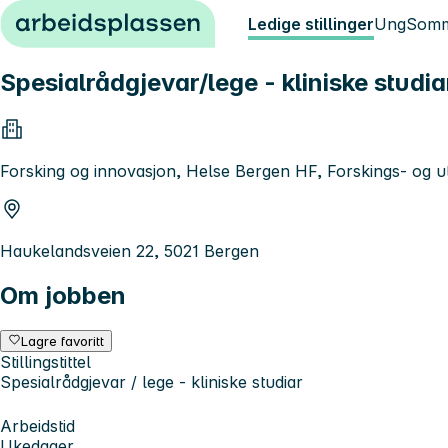
Hopp til innhold
Ledige stillinger
Ung
Somm
Spesialrådgjevar/lege - kliniske studia
Forsking og innovasjon, Helse Bergen HF, Forskings- og ut
Haukelandsveien 22, 5021 Bergen
Om jobben
Lagre favoritt
Stillingstittel
Spesialrådgjevar / lege - kliniske studiar
Arbeidstid
Ukedager