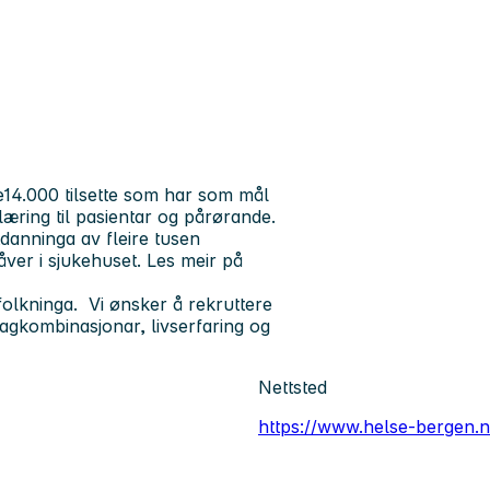
14.000 tilsette som har som mål
læring til pasientar og pårørande.
tdanninga av fleire tusen
åver i sjukehuset. Les meir på
folkninga. Vi ønsker å rekruttere
gkombinasjonar, livserfaring og
Nettsted
https://www.helse-bergen.n