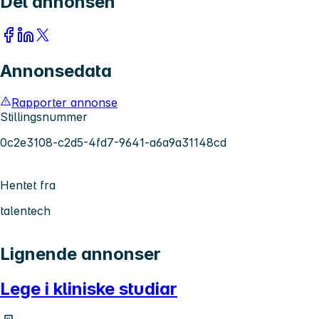
Del annonsen
Annonsedata
Rapporter annonse
Stillingsnummer
0c2e3108-c2d5-4fd7-9641-a6a9a31148cd
Hentet fra
talentech
Lignende annonser
Lege i kliniske studiar