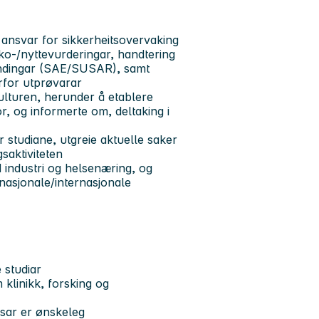
ansvar for sikkerheitsovervaking
siko-/nyttevurderingar, handtering
endingar (SAE/SUSAR), samt
rfor utprøvarar
kulturen, herunder å etablere
or, og informerte om, deltaking i
 studiane, utgreie aktuelle saker
gsaktiviteten
 industri og helsenæring, og
nasjonale/internasjonale
 studiar
klinikk, forsking og
ssar er ønskeleg