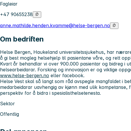
Fagleiar
+47 90655238
anne.mathilde.henden.kvamme@helse-bergen.no
Om bedriften
Helse Bergen, Haukeland universitetssjukehus, har nærare
å gi best mogleg helsehjelp til pasientane våre, og rett opp
Kvart år behandlar vi over 900.000 pasientar og bidreg i u
helsearbeidarar. Forsking og innovasjon er og viktige oppg
www.helse-bergen.no
eller facebook.
Helse Vest skal så langt som råd avspegle mangfaldet i be
medarbeidarar uavhengig av kjønn med ulik kompetanse, fa
perspektiv for å bidra i spesialisthelsetenesta.
Sektor
Offentlig