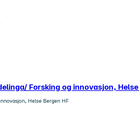
F
delinga/ Forsking og innovasjon, Hels
g innovasjon, Helse Bergen HF