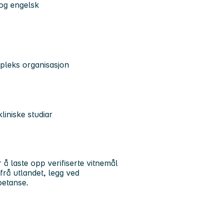
 og engelsk
ompleks organisasjon
liniske studiar
 å laste opp verifiserte vitnemål
frå utlandet, legg ved
petanse.