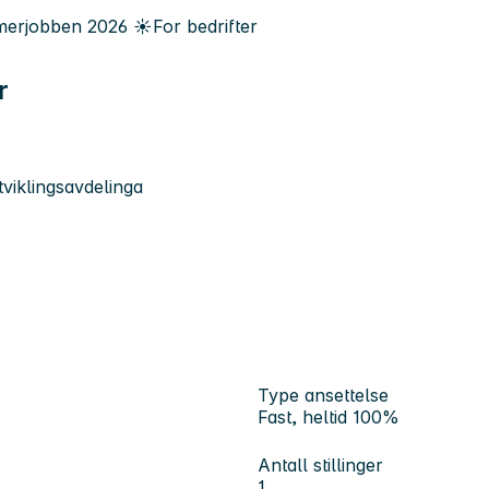
erjobben
2026
☀️
For bedrifter
r
viklingsavdelinga
Type ansettelse
Fast, heltid 100%
Antall stillinger
1