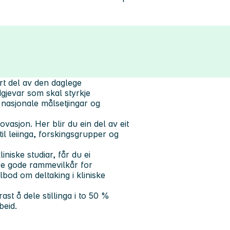
rert del av den daglege
gjevar som skal styrkje
 nasjonale målsetjingar og
ovasjon. Her blir du ein del av eit
il leiinga, forskingsgrupper og
niske studiar, får du ei
kre gode rammevilkår for
tilbod om deltaking i kliniske
ast å dele stillinga i to 50 %
beid.