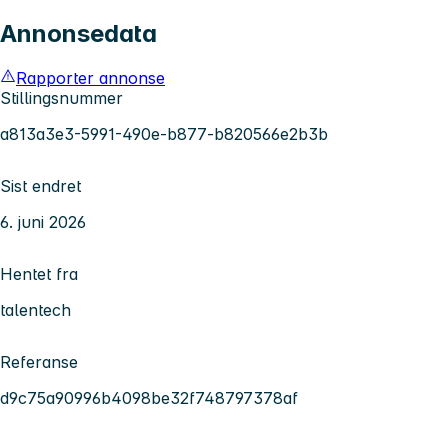
Annonsedata
Rapporter annonse
Stillingsnummer
a813a3e3-5991-490e-b877-b820566e2b3b
Sist endret
6. juni 2026
Hentet fra
talentech
Referanse
d9c75a90996b4098be32f748797378af