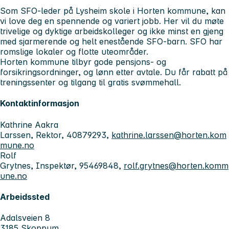
Som SFO-leder på Lysheim skole i Horten kommune, kan
vi love deg en spennende og variert jobb. Her vil du møte
trivelige og dyktige arbeidskolleger og ikke minst en gjeng
med sjarmerende og helt enestående SFO-barn. SFO har
romslige lokaler og flotte uteområder.
Horten kommune tilbyr gode pensjons- og
forsikringsordninger, og lønn etter avtale. Du får rabatt på
treningssenter og tilgang til gratis svømmehall.
Kontaktinformasjon
Kathrine Aakra
Larssen, Rektor, 40879293,
kathrine.larssen@horten.kom
mune.no
Rolf
Grytnes, Inspektør, 95469848,
rolf.grytnes@horten.komm
une.no
Arbeidssted
Adalsveien 8
3185 Skoppum