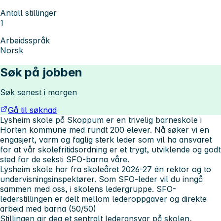
Antall stillinger
1
Arbeidsspråk
Norsk
Søk på jobben
Søk senest i morgen
Gå til søknad
Lysheim skole på Skoppum er en trivelig barneskole i
Horten kommune med rundt 200 elever. Nå søker vi en
engasjert, varm og faglig sterk leder som vil ha ansvaret
for at vår skolefritidsordning er et trygt, utviklende og godt
sted for de seksti SFO-barna våre.
Lysheim skole har fra skoleåret 2026-27 én rektor og to
undervisningsinspektører. Som SFO-leder vil du inngå
sammen med oss, i skolens ledergruppe. SFO-
lederstillingen er delt mellom lederoppgaver og direkte
arbeid med barna (50/50)
Stillingen gir deg et sentralt lederansvar på skolen,