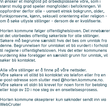
Vi ønsker et mangfold på arbeidsplassene våre, som i
størst mulig grad speiler mangfoldet i befolkningen. Vi
oppfordrer derfor alle - uansett etnisk bakgrunn, alder,
funksjonsevne, kjønn, seksuell orientering eller religion -
om å søke utlyste stillinger - dersom de er kvalifiserte.
Horten kommune følger offentlighetsloven. Det innebærer
at det utarbeides offentlig søkerliste for alle stillinger.
Søkere må begrunne særskilt hvis det bes om unntak fra
denne. Begrunnelsen for unntaket vil bli vurdert i forhold
til reglene i offentlighetsloven. Hvis det etter kommunens
vurdering ikke foreligger en særskilt grunn for unntak, vil
søker bli kontaktet.
Alle våre stillinger er å finne på våre nettsider.
Våre søkere vil alltid bli kontaktet via telefon eller fra en
e-post-adresse som slutter med @horten.kommune.no.
Våre søkere vil aldri bli krevet for noen form for betaling
eller kopi av ID i noe steg av en ansettelsesprosess.
Horten kommune aksepterer kun søknader sendt inn via
WebCruiter