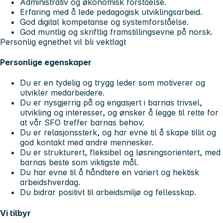
Administrativ og økonomisk forståelse.
Erfaring med å lede pedagogisk utviklingsarbeid.
God digital kompetanse og systemforståelse.
God muntlig og skriftlig framstillingsevne på norsk.
Personlig egnethet vil bli vektlagt
Personlige egenskaper
Du er en tydelig og trygg leder som motiverer og
utvikler medarbeidere.
Du er nysgjerrig på og engasjert i barnas trivsel,
utvikling og interesser, og ønsker å legge til rette for
at vår SFO treffer barnas behov.
Du er relasjonssterk, og har evne til å skape tillit og
god kontakt med andre mennesker.
Du er strukturert, fleksibel og løsningsorientert, med
barnas beste som viktigste mål.
Du har evne til å håndtere en variert og hektisk
arbeidshverdag.
Du bidrar positivt til arbeidsmiljø og fellesskap.
Vi tilbyr