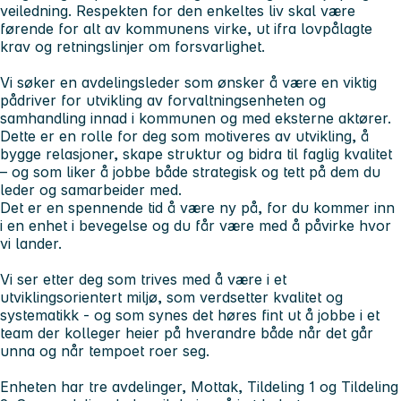
veiledning. Respekten for den enkeltes liv skal være
førende for alt av kommunens virke, ut ifra lovpålagte
krav og retningslinjer om forsvarlighet.
Vi søker en avdelingsleder som ønsker å være en viktig
pådriver for utvikling av forvaltningsenheten og
samhandling innad i kommunen og med eksterne aktører.
Dette er en rolle for deg som motiveres av utvikling, å
bygge relasjoner, skape struktur og bidra til faglig kvalitet
– og som liker å jobbe både strategisk og tett på dem du
leder og samarbeider med.
Det er en spennende tid å være ny på, for du kommer inn
i en enhet i bevegelse og du får være med å påvirke hvor
vi lander.
Vi ser etter deg som trives med å være i et
utviklingsorientert miljø, som verdsetter kvalitet og
systematikk - og som synes det høres fint ut å jobbe i et
team der kolleger heier på hverandre både når det går
unna og når tempoet roer seg.
Enheten har tre avdelinger, Mottak, Tildeling 1 og Tildeling