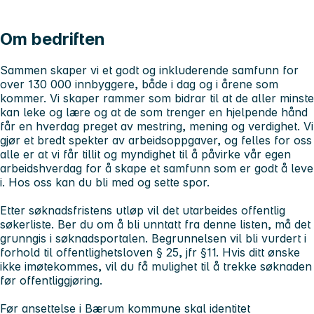
Om bedriften
Sammen skaper vi et godt og inkluderende samfunn for
over 130 000 innbyggere, både i dag og i årene som
kommer. Vi skaper rammer som bidrar til at de aller minste
kan leke og lære og at de som trenger en hjelpende hånd
får en hverdag preget av mestring, mening og verdighet. Vi
gjør et bredt spekter av arbeidsoppgaver, og felles for oss
alle er at vi får tillit og myndighet til å påvirke vår egen
arbeidshverdag for å skape et samfunn som er godt å leve
i.
Hos oss kan du bli med og sette spor.
Etter søknadsfristens utløp vil det utarbeides offentlig
søkerliste. Ber du om å bli unntatt fra denne listen, må det
grunngis i søknadsportalen. Begrunnelsen vil bli vurdert i
forhold til offentlighetsloven § 25, jfr §11. Hvis ditt ønske
ikke imøtekommes, vil du få mulighet til å trekke søknaden
før offentliggjøring.
Før ansettelse i Bærum kommune skal identitet