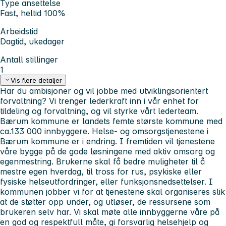
Type ansettelse
Fast, heltid 100%
Arbeidstid
Dagtid, ukedager
Antall stillinger
1
Vis flere detaljer
Har du ambisjoner og vil jobbe med utviklingsorientert
forvaltning? Vi trenger lederkraft inn i vår enhet for
tildeling og forvaltning, og vil styrke vårt lederteam.
Bærum kommune er landets femte største kommune med
ca.133 000 innbyggere. Helse- og omsorgstjenestene i
Bærum kommune er i endring. I fremtiden vil tjenestene
våre bygge på de gode løsningene med aktiv omsorg og
egenmestring. Brukerne skal få bedre muligheter til å
mestre egen hverdag, til tross for rus, psykiske eller
fysiske helseutfordringer, eller funksjonsnedsettelser. I
kommunen jobber vi for at tjenestene skal organiseres slik
at de støtter opp under, og utløser, de ressursene som
brukeren selv har. Vi skal møte alle innbyggerne våre på
en god og respektfull måte, gi forsvarlig helsehjelp og