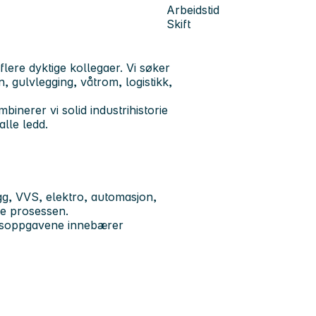
Arbeidstid
Skift
ere dyktige kollegaer. Vi søker
, gulvlegging, våtrom, logistikk,
inerer vi solid industrihistorie
lle ledd.
g, VVS, elektro, automasjon,
le prosessen.
eidsoppgavene innebærer