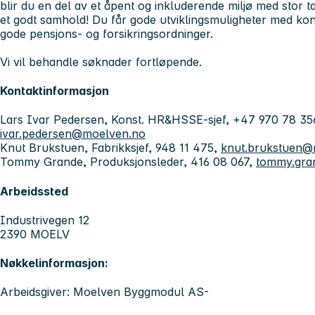
blir du en del av et åpent og inkluderende miljø med stor t
et godt samhold! Du får gode utviklingsmuligheter med ko
gode pensjons- og forsikringsordninger.
Vi vil behandle søknader fortløpende.
Kontaktinformasjon
Lars Ivar Pedersen, Konst. HR&HSSE-sjef, +47 970 78 35
ivar.pedersen@moelven.no
Knut Brukstuen, Fabrikksjef, 948 11 475,
knut.brukstuen@
Tommy Grande, Produksjonsleder, 416 08 067,
tommy.gra
Arbeidssted
Industrivegen 12
2390 MOELV
Nøkkelinformasjon:
Arbeidsgiver: Moelven Byggmodul AS-