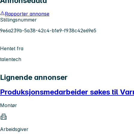
Annonsedata
Rapporter annonse
Stillingsnummer
9e6a239b-5a38-42c4-b1e9-f938c42e69e5
Hentet fra
talentech
Lignende annonser
Produksjonsmedarbeider søkes til Va
Montør
Arbeidsgiver