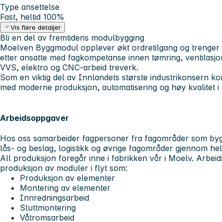
Type ansettelse
Fast, heltid 100%
Vis flere detaljer
Bli en del av fremtidens modulbygging
Moelven Byggmodul opplever økt ordretilgang og trenger fl
etter ansatte med fagkompetanse innen tømring, ventilasjon
VVS, elektro og CNC-arbeid treverk.
Som en viktig del av Innlandets største industrikonsern komb
med moderne produksjon, automatisering og høy kvalitet i a
Arbeidsoppgaver
Hos oss samarbeider fagpersoner fra fagområder som byg
lås- og beslag, logistikk og øvrige fagområder gjennom he
All produksjon foregår inne i fabrikken vår i Moelv. Arb
produksjon av moduler i flyt som:
Produksjon av elementer
Montering av elementer
Innredningsarbeid
Sluttmontering
Våtromsarbeid