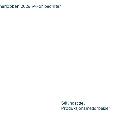
erjobben
2026
☀️
For bedrifter
Stillingstittel
Produksjonsmedarbeider