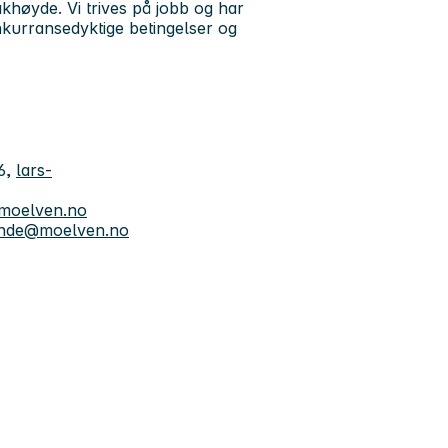
akhøyde. Vi trives på jobb og har
nkurransedyktige betingelser og
6,
lars-
moelven.no
nde@moelven.no