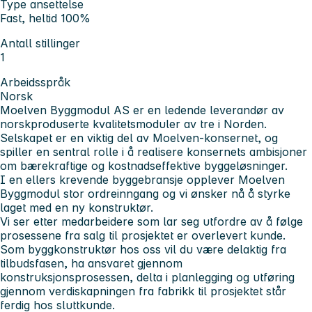
Type ansettelse
Fast, heltid 100%
Antall stillinger
1
Arbeidsspråk
Norsk
Moelven Byggmodul AS er en ledende leverandør av
norskproduserte kvalitetsmoduler av tre i Norden.
Selskapet er en viktig del av Moelven-konsernet, og
spiller en sentral rolle i å realisere konsernets ambisjoner
om bærekraftige og kostnadseffektive byggeløsninger.
I en ellers krevende byggebransje opplever Moelven
Byggmodul stor ordreinngang og vi ønsker nå å styrke
laget med en ny konstruktør.
Vi ser etter medarbeidere som lar seg utfordre av å følge
prosessene fra salg til prosjektet er overlevert kunde.
Som byggkonstruktør hos oss vil du være delaktig fra
tilbudsfasen, ha ansvaret gjennom
konstruksjonsprosessen, delta i planlegging og utføring
gjennom verdiskapningen fra fabrikk til prosjektet står
ferdig hos sluttkunde.