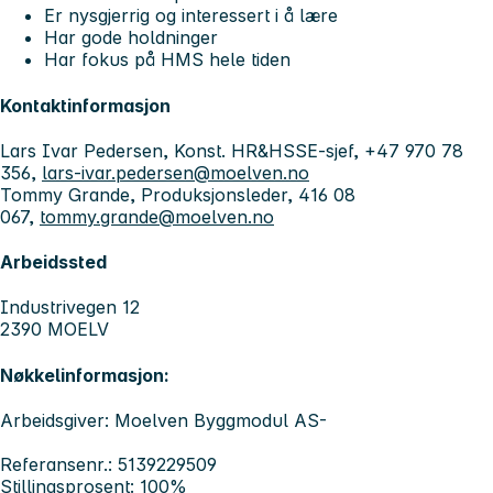
Er nysgjerrig og interessert i å lære
Har gode holdninger
Har fokus på HMS hele tiden
Kontaktinformasjon
Lars Ivar Pedersen, Konst. HR&HSSE-sjef, +47 970 78
356,
lars-ivar.pedersen@moelven.no
Tommy Grande, Produksjonsleder, 416 08
067,
tommy.grande@moelven.no
Arbeidssted
Industrivegen 12
2390 MOELV
Nøkkelinformasjon:
Arbeidsgiver: Moelven Byggmodul AS-
Referansenr.: 5139229509
Stillingsprosent: 100%