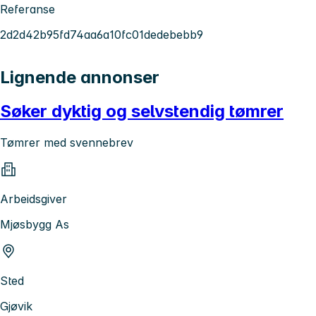
Referanse
2d2d42b95fd74aa6a10fc01dedebebb9
Lignende annonser
Søker dyktig og selvstendig tømrer
Tømrer med svennebrev
Arbeidsgiver
Mjøsbygg As
Sted
Gjøvik