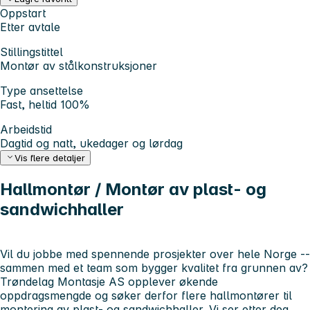
Oppstart
Etter avtale
Stillingstittel
Montør av stålkonstruksjoner
Type ansettelse
Fast, heltid 100%
Arbeidstid
Dagtid og natt, ukedager og lørdag
Vis flere detaljer
Hallmontør / Montør av plast- og
sandwichhaller
Vil du jobbe med spennende prosjekter over hele Norge --
sammen med et team som bygger kvalitet fra grunnen av?
Trøndelag Montasje AS opplever økende
oppdragsmengde og søker derfor flere hallmontører til
montering av plast- og sandwichhaller. Vi ser etter deg