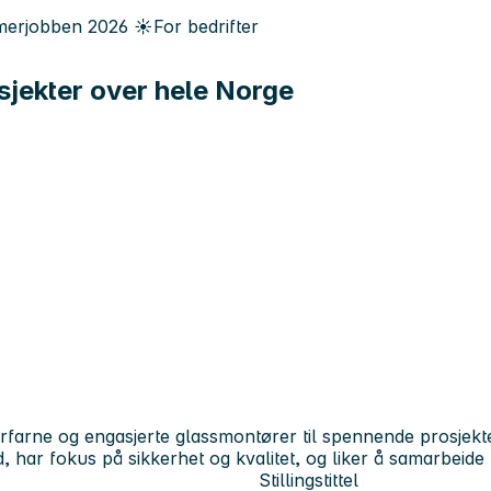
erjobben
2026
☀️
For bedrifter
jekter over hele Norge
rfarne og engasjerte glassmontører til spennende prosjekte
d, har fokus på sikkerhet og kvalitet, og liker å samarbei
Stillingstittel