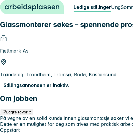
Hopp til innhold
Ledige stillinger
Ung
Somm
Glassmontører søkes – spennende pros
Fjellmark As
Trøndelag, Trondheim, Tromsø, Bodø, Kristiansund
Stillingsannonsen er inaktiv.
Om jobben
Lagre favoritt
På vegne av en solid kunde innen glassmontasje søker vi e
Dette er en mulighet for deg som trives med praktisk arbei
Oppstart