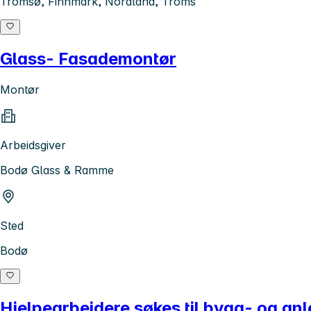
Tromsø, Finnmark, Nordland, Troms
Glass- Fasademontør
Montør
Arbeidsgiver
Bodø Glass & Ramme
Sted
Bodø
Hjelpearbeidere søkes til bygg- og an