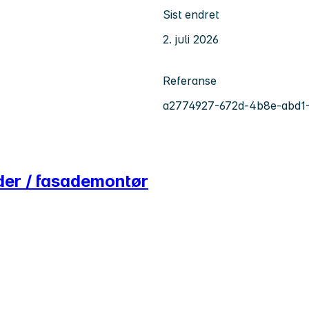
Sist endret
2. juli 2026
Referanse
a2774927-672d-4b8e-abd1
ider / fasademontør