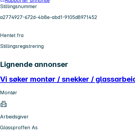
Rapporter annonse
Stillingsnummer
a2774927-672d-4b8e-abd1-9105d8971452
Hentet fra
Stillingsregistrering
Lignende annonser
Vi søker montør / snekker / glassarbe
Montør
Arbeidsgiver
Glassproffen As