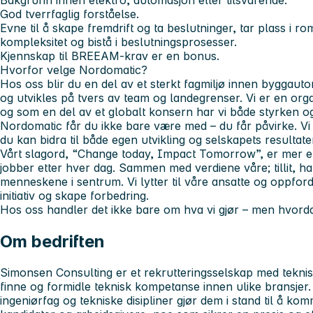
God tverrfaglig forståelse.
Evne til å skape fremdrift og ta beslutninger, tar plass i 
kompleksitet og bistå i beslutningsprosesser.
Kjennskap til BREEAM-krav er en bonus.
Hvorfor velge Nordomatic?
Hos oss blir du en del av et sterkt fagmiljø innen byggau
og utvikles på tvers av team og landegrenser. Vi er en organ
og som en del av et globalt konsern har vi både styrken og 
Nordomatic får du ikke bare være med – du får påvirke. Vi tro
du kan bidra til både egen utvikling og selskapets resultate
Vårt slagord, “Change today, Impact Tomorrow”, er mer en
jobber etter hver dag. Sammen med verdiene våre; tillit, han
menneskene i sentrum. Vi lytter til våre ansatte og oppford
initiativ og skape forbedring.
Hos oss handler det ikke bare om hva vi gjør – men hvorda
Om bedriften
Simonsen Consulting er et rekrutteringsselskap med teknis
finne og formidle teknisk kompetanse innen ulike bransjer.
ingeniørfag og tekniske disipliner gjør dem i stand til å k