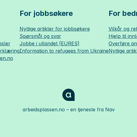
For jobbsøkere
For bedr
Nyttige artikler for jobbsøkere
Vilkår og ret
Spørsmål og svar
Hjelp til inn
sler
Jobbe i utlandet (EURES)
Overføre a
erklæring
Information to refugees from Ukraine
Nyttige artik
sen.no
arbeidsplassen.no
– en tjeneste fra Nav