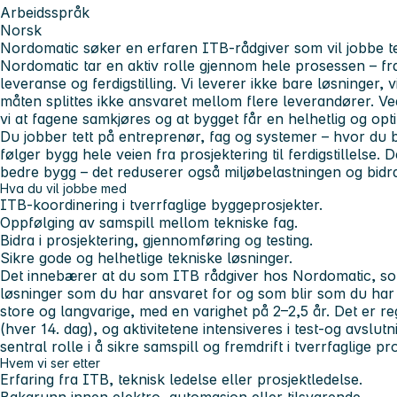
Arbeidsspråk
Norsk
Nordomatic søker en erfaren ITB-rådgiver som vil jobbe te
Nordomatic tar en aktiv rolle gjennom hele prosessen – fra 
leveranse og ferdigstilling. Vi leverer ikke bare løsninger
måten splittes ikke ansvaret mellom flere leverandører. Ved 
vi at fagene samkjøres og at bygget får en helhetlig og opt
Du jobber tett på entreprenør, fag og systemer – hvor du b
følger bygg hele veien fra prosjektering til ferdigstillelse. 
bedre bygg – det reduserer også miljøbelastningen og bidra
Hva du vil jobbe med
ITB-koordinering i tverrfaglige byggeprosjekter.
Oppfølging av samspill mellom tekniske fag.
Bidra i prosjektering, gjennomføring og testing.
Sikre gode og helhetlige tekniske løsninger.
Det innebærer at du som ITB rådgiver hos Nordomatic, so
løsninger som du har ansvaret for og som blir som du har 
store og langvarige, med en varighet på 2–2,5 år. Det er r
(hver 14. dag), og aktivitetene intensiveres i test-og avslu
sentral rolle i å sikre samspill og fremdrift i tverrfaglige pro
Hvem vi ser etter
Erfaring fra ITB, teknisk ledelse eller prosjektledelse.
Bakgrunn innen elektro, automasjon eller tilsvarende.