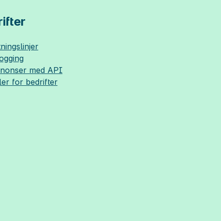
ifter
ningslinjer
logging
nnonser med API
ler for bedrifter