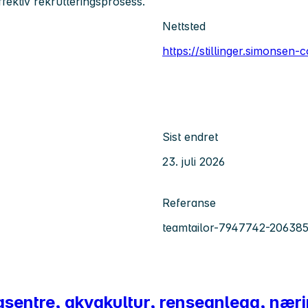
fektiv rekrutteringsprosess.
Nettsted
https://stillinger.simonsen-
Sist endret
23. juli 2026
Referanse
teamtailor-7947742-20638
tasentre, akvakultur, renseanlegg, nær