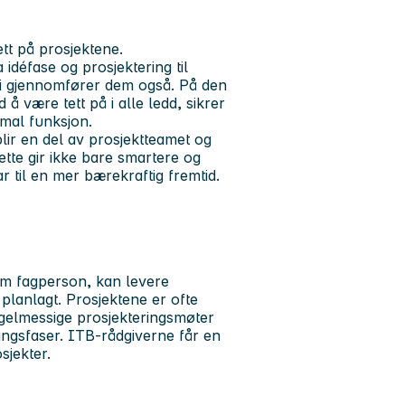
tt på prosjektene.
idéfase og prosjektering til
, vi gjennomfører dem også. På den
å være tett på i alle ledd, sikrer
imal funksjon.
lir en del av prosjektteamet og
Dette gir ikke bare smartere og
r til en mer bærekraftig fremtid.
m fagperson, kan levere
planlagt. Prosjektene er ofte
egelmessige prosjekteringsmøter
tningsfaser. ITB-rådgiverne får en
sjekter.