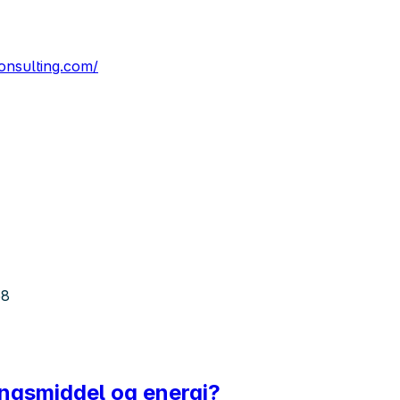
consulting.com/
58
ingsmiddel og energi?