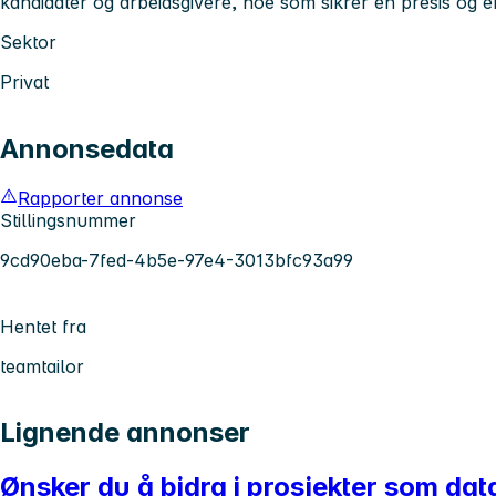
kandidater og arbeidsgivere, noe som sikrer en presis og ef
Sektor
Privat
Annonsedata
Rapporter annonse
Stillingsnummer
9cd90eba-7fed-4b5e-97e4-3013bfc93a99
Hentet fra
teamtailor
Lignende annonser
Ønsker du å bidra i prosjekter som da