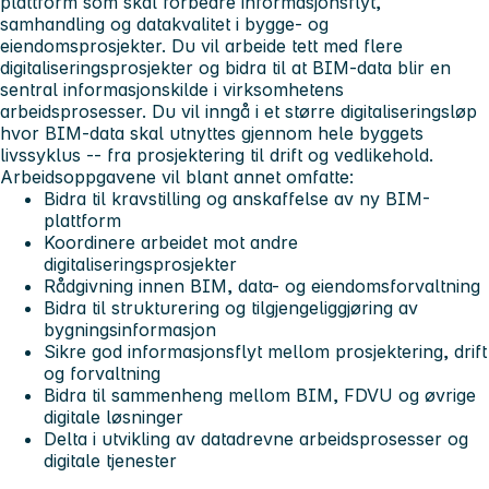
plattform som skal forbedre informasjonsflyt,
samhandling og datakvalitet i bygge- og
eiendomsprosjekter. Du vil arbeide tett med flere
digitaliseringsprosjekter og bidra til at BIM-data blir en
sentral informasjonskilde i virksomhetens
arbeidsprosesser. Du vil inngå i et større digitaliseringsløp
hvor BIM-data skal utnyttes gjennom hele byggets
livssyklus -- fra prosjektering til drift og vedlikehold.
Arbeidsoppgavene vil blant annet omfatte:
Bidra til kravstilling og anskaffelse av ny BIM-
plattform
Koordinere arbeidet mot andre
digitaliseringsprosjekter
Rådgivning innen BIM, data- og eiendomsforvaltning
Bidra til strukturering og tilgjengeliggjøring av
bygningsinformasjon
Sikre god informasjonsflyt mellom prosjektering, drift
og forvaltning
Bidra til sammenheng mellom BIM, FDVU og øvrige
digitale løsninger
Delta i utvikling av datadrevne arbeidsprosesser og
digitale tjenester