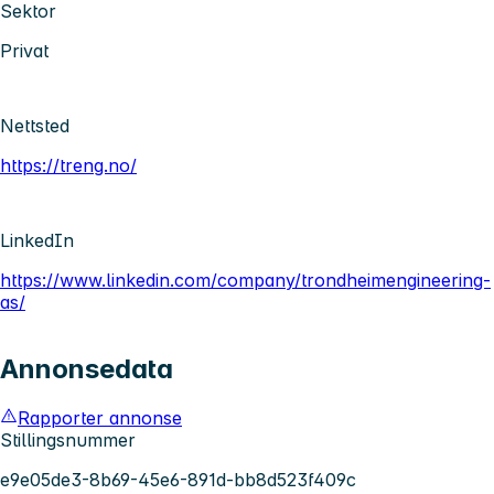
Sektor
Privat
Nettsted
https://treng.no/
LinkedIn
https://www.linkedin.com/company/trondheimengineering-
as/
Annonsedata
Rapporter annonse
Stillingsnummer
e9e05de3-8b69-45e6-891d-bb8d523f409c