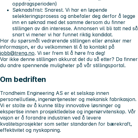
oppdragsperioden)
Søknadsfrist:
Snarest. Vi har en løpende
selekteringsprosess og anbefaler deg derfor å legge
inn en søknad med det samme dersom du finner
stillingen av din interesse. Annonsen vil bli tatt ned så
snart vi mener vi har funnet riktig kandidat.
Har du spørsmål vedrørende stillingen eller ønsker mer
informasjon, er du velkommen til å ta kontakt på
jobb@treng.no
. Vi ser frem til å høre fra deg!
Var ikke denne stillingen akkurat det du så etter? Da finner
du andre spennende muligheter på vår stillingsportal.
Om bedriften
Trondheim Engineering AS er et selskap innen
personellutleie, ingeniørtjenester og mekanisk fabrikasjon.
Vi er stolte av å kunne tilby innovative løsninger og
ekspertise innen prosjektledelse og ingeniørvitenskap. Vår
visjon er å forandre industrien ved å levere
kvalitetsprosjekter som setter standarden for bærekraft,
effektivitet og nyskapning.