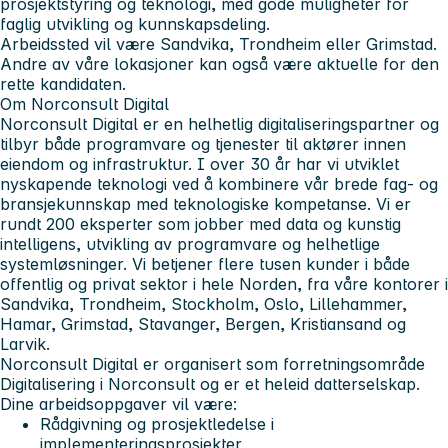
prosjektstyring og teknologi, med gode muligheter for
faglig utvikling og kunnskapsdeling.
Arbeidssted vil være Sandvika, Trondheim eller Grimstad.
Andre av våre lokasjoner kan også være aktuelle for den
rette kandidaten.
Om Norconsult Digital
Norconsult Digital er en helhetlig digitaliseringspartner og
tilbyr både programvare og tjenester til aktører innen
eiendom og infrastruktur. I over 30 år har vi utviklet
nyskapende teknologi ved å kombinere vår brede fag- og
bransjekunnskap med teknologiske kompetanse. Vi er
rundt 200 eksperter som jobber med data og kunstig
intelligens, utvikling av programvare og helhetlige
systemløsninger. Vi betjener flere tusen kunder i både
offentlig og privat sektor i hele Norden, fra våre kontorer i
Sandvika, Trondheim, Stockholm, Oslo, Lillehammer,
Hamar, Grimstad, Stavanger, Bergen, Kristiansand og
Larvik.
Norconsult Digital er organisert som forretningsområde
Digitalisering i Norconsult og er et heleid datterselskap.
Dine arbeidsoppgaver vil være:
Rådgivning og prosjektledelse i
implementeringsprosjekter