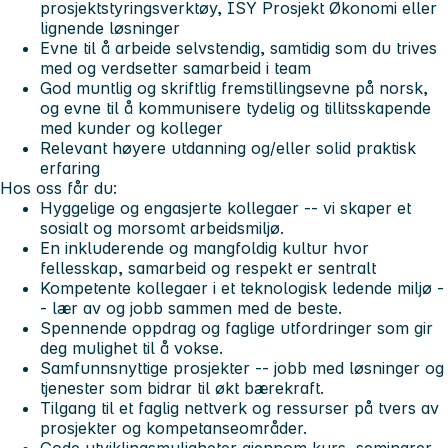
prosjektstyringsverktøy, ISY Prosjekt Økonomi eller
lignende løsninger
Evne til å arbeide selvstendig, samtidig som du trives
med og verdsetter samarbeid i team
God muntlig og skriftlig fremstillingsevne på norsk,
og evne til å kommunisere tydelig og tillitsskapende
med kunder og kolleger
Relevant høyere utdanning og/eller solid praktisk
erfaring
Hos oss får du:
Hyggelige og engasjerte kollegaer
-- vi skaper et
sosialt og morsomt arbeidsmiljø.
En inkluderende og mangfoldig kultur
hvor
fellesskap, samarbeid og respekt er sentralt
Kompetente kollegaer i et teknologisk ledende miljø
-
- lær av og jobb sammen med de beste.
Spennende oppdrag og faglige utfordringer
som gir
deg mulighet til å vokse.
Samfunnsnyttige prosjekter
-- jobb med løsninger og
tjenester som bidrar til økt bærekraft.
Tilgang til et faglig nettverk og ressurser
på tvers av
prosjekter og kompetanseområder.
Gode utviklingsmuligheter
gjennom kurs, seminarer