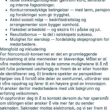
og interne fagsamlinger.
Konkurransedyktige betingelser
-- med lønn, pensjon
og forsikringer som gir trygghet.
Aktivt sosialt miljø
-- bedriftsidrettslag og
arrangementer som bygger samhold.
Fleksibel arbeidstid
-- og ekstra fri i påske og jul.
Resultatbonus
-- ta del i selskapets suksess.
Mulighet for eierskap
-- fordelaktig aksjeprogram for
medarbeidere.
Mangfold og inkludering
For Norconsult-konsernet er det en grunnleggende
forutsetning at alle mennesker er likeverdige. Målet er at
våre medarbeidere skal ha de samme mulighetene til å nå
sitt fulle potensial uavhengig av hvem de er eller hvordan
de identifiserer seg. Et bredere spekter av perspektiver
hjelper oss å forstå alle deler av samfunnet, utfordrer oss
i våre oppdrag og fører til en høyere grad av innovasjon.
Vi ønsker derfor medarbeidere med ulik bakgrunn og
erfaring velkommen.
Vi oppfordrer deg til å ta kontakt dersom du har spørsmål
om stillingen eller ønsker å vite mer før du sender
søknaden. Søknader mottas elektronisk, og vi ser frem til