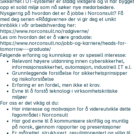
Sikkerhet i OT-systemer er stadig viktigere og vi har bygget
opp et solid miljø som nå søker nye medarbeidere.
Nysgjerrig på hvordan det er å jobbe i Norconsult? Få
med deg serien «Rådgiverne» der vi gir deg et unikt
innblikk i vår arbeidshverdag her:
https://www.norconsult.no/radgiverne/
Les om hvordan det er å være graduate:
https://www.norconsult.no/jobb-og-karriere/heads-for-
tomorrow---graduate/
Følgende erfaring og kunnskap er av spesiell interesse:
Relevant høyere utdanning innen cybersikkerhet,
informasjonssikkerhet, automasjon, industriell IT e.l.
Grunnleggende forståelse for sikkerhetsprinsipper
og risikoforståelse
Erfaring er en fordel, men ikke et krav.
Evne til å forstå teknologi i virksomhetskritiske
miljøer
For oss er det viktig at du:
Har interesse og motivasjon for å videreutvikle dette
fagområdet i Norconsult
Har god evne til å kommunisere skriftlig og muntlig
på norsk, gjennom rapporter og presentasjoner
Er målrettet, strukturert, resultatorientert og villig til