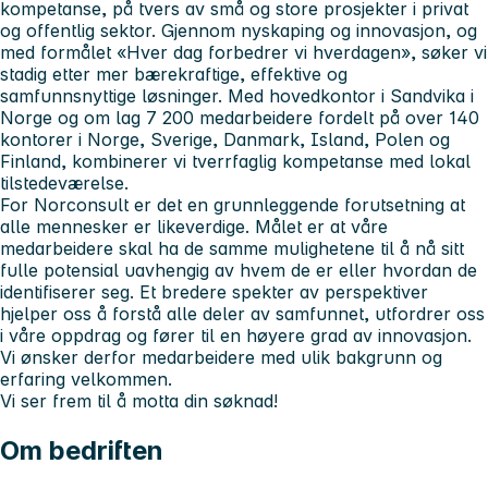
kompetanse, på tvers av små og store prosjekter i privat
og offentlig sektor. Gjennom nyskaping og innovasjon, og
med formålet «Hver dag forbedrer vi hverdagen», søker vi
stadig etter mer bærekraftige, effektive og
samfunnsnyttige løsninger. Med hovedkontor i Sandvika i
Norge og om lag 7 200 medarbeidere fordelt på over 140
kontorer i Norge, Sverige, Danmark, Island, Polen og
Finland, kombinerer vi tverrfaglig kompetanse med lokal
tilstedeværelse.
For Norconsult er det en grunnleggende forutsetning at
alle mennesker er likeverdige. Målet er at våre
medarbeidere skal ha de samme mulighetene til å nå sitt
fulle potensial uavhengig av hvem de er eller hvordan de
identifiserer seg. Et bredere spekter av perspektiver
hjelper oss å forstå alle deler av samfunnet, utfordrer oss
i våre oppdrag og fører til en høyere grad av innovasjon.
Vi ønsker derfor medarbeidere med ulik bakgrunn og
erfaring velkommen.
Vi ser frem til å motta din søknad!
Om bedriften