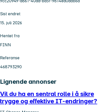
9cc20949-a861-40aa-ba5f-9814ed0ddb6a
Sist endret
15. juli 2026
Hentet fra
FINN
Referanse
468793290
Lignende annonser
Vil du ha en sentral rolle i å sikre
trygge og effektive IT-endringer?