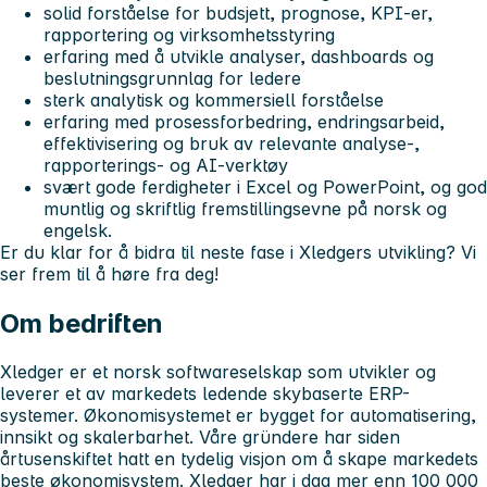
solid forståelse for budsjett, prognose, KPI-er,
rapportering og virksomhetsstyring
erfaring med å utvikle analyser, dashboards og
beslutningsgrunnlag for ledere
sterk analytisk og kommersiell forståelse
erfaring med prosessforbedring, endringsarbeid,
effektivisering og bruk av relevante analyse-,
rapporterings- og AI-verktøy
svært gode ferdigheter i Excel og PowerPoint, og god
muntlig og skriftlig fremstillingsevne på norsk og
engelsk.
Er du klar for å bidra til neste fase i Xledgers utvikling? Vi
ser frem til å høre fra deg!
Om bedriften
Xledger er et norsk softwareselskap som utvikler og
leverer et av markedets ledende skybaserte ERP-
systemer. Økonomisystemet er bygget for automatisering,
innsikt og skalerbarhet. Våre gründere har siden
årtusenskiftet hatt en tydelig visjon om å skape markedets
beste økonomisystem. Xledger har i dag mer enn 100 000