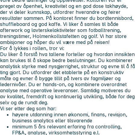
preget av åpenhet, kreativitet og en god dose takhøyde,
der vi deler kunnskap, utfordrer hverandre og feirer
resultater sammen. På kontoret finner du bordtennisbord,
shuffleboard og god kaffe. Vi liker å samles til både
afterwork og lavterskelaktiviteter som fotballtrening,
treningstimer, Holmenkollstafetten og golf. Vi har store
ambisjoner og håper du vil være med på reisen!
For å lykkes i rollen, tror vi:
Du liker å forstå hva tallene forteller og hvordan innsikten
kan brukes til å skape bedre beslutninger. Du kombinerer
analytisk styrke med nysgjerrighet, struktur og evne til å få
ting gjort. Du utfordrer det etablerte på en konstruktiv
måte og evner å bygge tillit på tvers av fagmiljøer og
ledernivåer. Du er hands-on, og kombinere overordnet
analyse med operative leveranser. Samtidig motiveres du
av kvalitet, fremdrift og kontinuerlig utvikling, både for deg
selv og de rundt deg.
Vi ser etter deg som har:
høyere utdanning innen økonomi, finans, revisjon,
business analytics eller tilsvarende
minimum 5 års relevant erfaring fra controlling,
FP&A, analyse, virksomhetsstyring e.l.