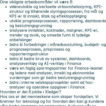
Dine viktigste arbeidsområder vil være å:
videreutvikle og iverksette virksomhetsstyring, KPI-
struktur og tilhørende styringsprosesser, fra mål og
KPI-er til innsikt, tiltak og effektoppfølging
utvikle prognoseprosesser, rapportering, dashboards
og beslutningsgrunnlag
analysere inntekter, kostnader, marginer, KPI-er,
trender og avvik, og omsette funn til tydelige
anbefalinger
bidra til forbedringer i månedsavslutning, budsjett- og
prognoseprosess, prisprosess og
rapporteringsstruktur
bidra til bedre bruk av systemer, dashboards,
analyseverktøy og AI-verktøy i Finance
være en faglig sparringspartner for Finance-teamet
og ledere med analyser, innsikt og økonomiske
vurderinger som gir bedre beslutningsgrunnlag
bidra i interne selskapsprosjekter samt ad hoc-
analyser og operative oppgaver i Finance.
Hvordan er det å jobbe i Xledger?
Hos oss er det menneskene som skaper forskjellen. Vi
brenner for teknologi og for hvordan den kan gi kundene
våre bedre løsninger og opplevelser. Kulturen vår er