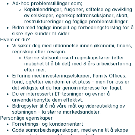
Ad-hoc problemstillinger som;
Kapitalendringer, fusjoner, stiftelse og avvikling
av selskaper, egenkapitaltransaksjoner, skatt,
restruktureringer og faglige problemstillinger.
Bidra med faglige innspill og forbedringsforslag for å
sikre nye kunder til Aider.
Hvem er du?
Vi søker deg med utdannelse innen økonomi, finans,
regnskap eller revisjon.
Gjerne
statsautorisert regnskapsfører
(eller
mulighet til å bli det) med 3 års arbeidserfaring
eller mer.
Erfaring med investeringselskaper, Family Offices,
fond, og/eller eiendom er et pluss - men for oss er
det viktigste at du har
genuin interesse for faget
.
Du er interessert i IT-løsninger og evner å
anvende/benytte dem effektivt.
Bidragsyter til å nå våre mål og videreutvikling av
satsningen - ta større markedsandeler.
Personlige egenskaper
Forretnings- og kundeorientert
Gode samarbeidsegenskaper, med evne til å skape