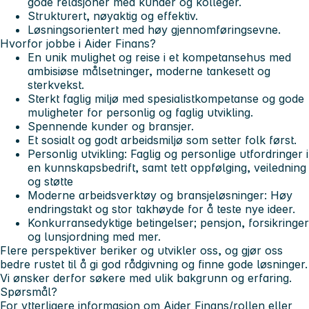
gode relasjoner med kunder og kolleger.
Strukturert, nøyaktig og effektiv.
Løsningsorientert med høy gjennomføringsevne.
Hvorfor jobbe i Aider Finans?
En unik mulighet og reise i et kompetansehus med
ambisiøse målsetninger, moderne tankesett og
sterk
vekst.
Sterkt faglig miljø med spesialistkompetanse og gode
muligheter for personlig og faglig utvikling.
Spennende kunder og bransjer.
Et sosialt og godt arbeidsmiljø som setter folk først.
Personlig utvikling
: Faglig og personlige utfordringer i
en kunnskapsbedrift, samt tett oppfølging, veiledning
og støtte
Moderne arbeidsverktøy
og bransjeløsninger: Høy
endringstakt og stor takhøyde for å teste nye ideer.
Konkurransedyktige betingelser
; pensjon, forsikringer
og lunsjordning med mer.
Flere perspektiver beriker og utvikler oss, og gjør oss
bedre rustet til å gi god rådgivning og finne gode løsninger.
Vi ønsker derfor søkere med ulik bakgrunn og erfaring.
Spørsmål?
For ytterligere informasjon om Aider Finans/rollen eller