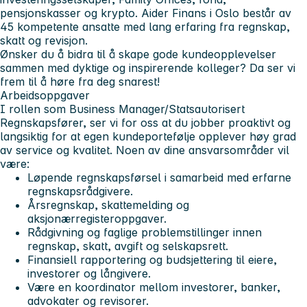
pensjonskasser og krypto. Aider Finans i Oslo består av
45 kompetente ansatte med lang erfaring fra regnskap,
skatt og revisjon.
Ønsker du å bidra til å skape gode kundeopplevelser
sammen med dyktige og inspirerende kolleger? Da ser vi
frem til å høre fra deg snarest!
Arbeidsoppgaver
I rollen som Business Manager/Statsautorisert
Regnskapsfører, ser vi for oss at du jobber proaktivt og
langsiktig for at egen kundeportefølje opplever høy grad
av service og kvalitet. Noen av dine ansvarsområder vil
være:
Løpende regnskapsførsel
i samarbeid med erfarne
regnskapsrådgivere.
Årsregnskap, skattemelding og
aksjonærregisteroppgaver.
Rådgivning og faglige problemstillinger innen
regnskap, skatt, avgift og selskapsrett.
Finansiell rapportering og budsjettering til eiere,
investorer og långivere.
Være en koordinator mellom investorer, banker,
advokater og revisorer.