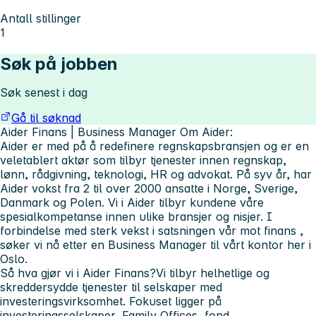
Antall stillinger
1
Søk på jobben
Søk senest i dag
Gå til søknad
Aider Finans | Business Manager
Om Aider:
Aider er med på å redefinere regnskapsbransjen og er en
veletablert aktør som tilbyr tjenester innen regnskap,
lønn, rådgivning, teknologi, HR og advokat. På syv år, har
Aider vokst fra 2 til over 2000 ansatte i Norge, Sverige,
Danmark og Polen. Vi i Aider tilbyr kundene våre
spesialkompetanse innen ulike bransjer og nisjer. I
forbindelse med
sterk vekst i satsningen vår mot finans
,
søker vi nå etter en
Business Manager
til vårt kontor her i
Oslo.
Så hva gjør vi i Aider Finans?
Vi tilbyr helhetlige og
skreddersydde tjenester til selskaper med
investeringsvirksomhet
. Fokuset ligger på
investeringsselskaper, Family Offices, fond,