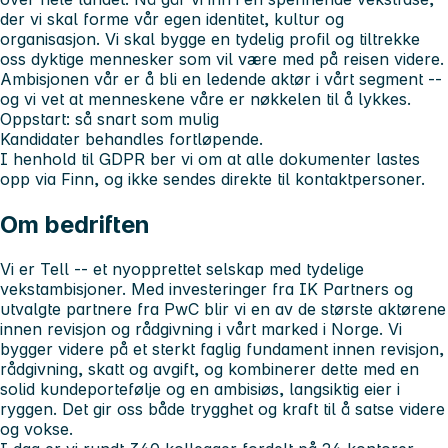
der vi skal forme vår egen identitet, kultur og
organisasjon. Vi skal bygge en tydelig profil og tiltrekke
oss dyktige mennesker som vil være med på reisen videre.
Ambisjonen vår er å bli en ledende aktør i vårt segment --
og vi vet at menneskene våre er nøkkelen til å lykkes.
Oppstart: så snart som mulig
Kandidater behandles fortløpende.
I henhold til GDPR ber vi om at alle dokumenter lastes
opp via Finn, og ikke sendes direkte til kontaktpersoner.
Om bedriften
Vi er Tell -- et nyopprettet selskap med tydelige
vekstambisjoner. Med investeringer fra IK Partners og
utvalgte partnere fra PwC blir vi en av de største aktørene
innen revisjon og rådgivning i vårt marked i Norge. Vi
bygger videre på et sterkt faglig fundament innen revisjon,
rådgivning, skatt og avgift, og kombinerer dette med en
solid kundeportefølje og en ambisiøs, langsiktig eier i
ryggen. Det gir oss både trygghet og kraft til å satse videre
og vokse.