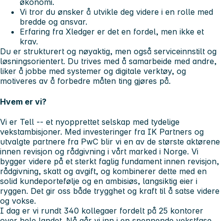
økonomi.
Vi tror du ønsker å utvikle deg videre i en rolle med
bredde og ansvar.
Erfaring fra Xledger er det en fordel, men ikke et
krav.
Du er strukturert og nøyaktig, men også serviceinnstilt og
løsningsorientert. Du trives med å samarbeide med andre,
liker å jobbe med systemer og digitale verktøy, og
motiveres av å forbedre måten ting gjøres på.
Hvem er vi?
Vi er Tell -- et nyopprettet selskap med tydelige
vekstambisjoner. Med investeringer fra IK Partners og
utvalgte partnere fra PwC blir vi en av de største aktørene
innen revisjon og rådgivning i vårt marked i Norge. Vi
bygger videre på et sterkt faglig fundament innen revisjon,
rådgivning, skatt og avgift, og kombinerer dette med en
solid kundeportefølje og en ambisiøs, langsiktig eier i
ryggen. Det gir oss både trygghet og kraft til å satse videre
og vokse.
I dag er vi rundt 340 kollegaer fordelt på 25 kontorer
over hele landet. Nå går vi inn i en spennende vekstfase,