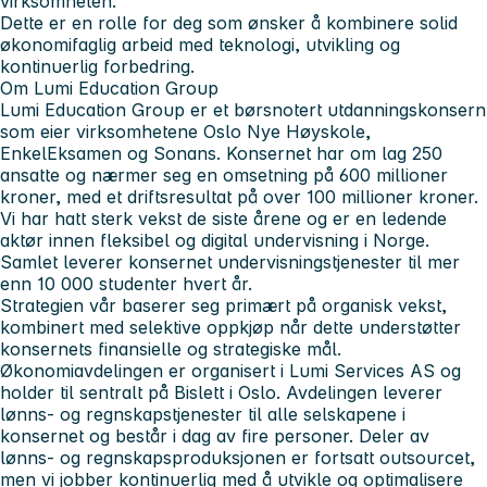
virksomheten.
Dette er en rolle for deg som ønsker å kombinere solid
økonomifaglig arbeid med teknologi, utvikling og
kontinuerlig forbedring.
Om Lumi Education Group
Lumi Education Group er et børsnotert utdanningskonsern
som eier virksomhetene Oslo Nye Høyskole,
EnkelEksamen og Sonans. Konsernet har om lag 250
ansatte og nærmer seg en omsetning på 600 millioner
kroner, med et driftsresultat på over 100 millioner kroner.
Vi har hatt sterk vekst de siste årene og er en ledende
aktør innen fleksibel og digital undervisning i Norge.
Samlet leverer konsernet undervisningstjenester til mer
enn 10 000 studenter hvert år.
Strategien vår baserer seg primært på organisk vekst,
kombinert med selektive oppkjøp når dette understøtter
konsernets finansielle og strategiske mål.
Økonomiavdelingen er organisert i Lumi Services AS og
holder til sentralt på Bislett i Oslo. Avdelingen leverer
lønns- og regnskapstjenester til alle selskapene i
konsernet og består i dag av fire personer. Deler av
lønns- og regnskapsproduksjonen er fortsatt outsourcet,
men vi jobber kontinuerlig med å utvikle og optimalisere