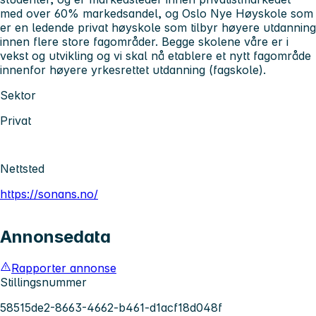
med over 60% markedsandel, og Oslo Nye Høyskole som
er en ledende privat høyskole som tilbyr høyere utdanning
innen flere store fagområder. Begge skolene våre er i
vekst og utvikling og vi skal nå etablere et nytt fagområde
innenfor høyere yrkesrettet utdanning (fagskole).
Sektor
Privat
Nettsted
https://sonans.no/
Annonsedata
Rapporter annonse
Stillingsnummer
58515de2-8663-4662-b461-d1acf18d048f