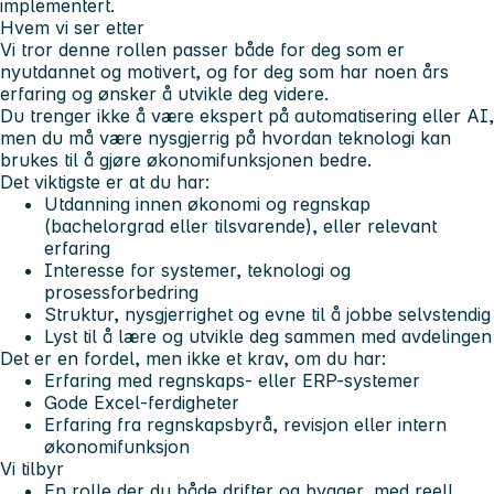
implementert.
Hvem vi ser etter
Vi tror denne rollen passer både for deg som er
nyutdannet og motivert, og for deg som har noen års
erfaring og ønsker å utvikle deg videre.
Du trenger ikke å være ekspert på automatisering eller AI,
men du må være nysgjerrig på hvordan teknologi kan
brukes til å gjøre økonomifunksjonen bedre.
Det viktigste er at du har:
Utdanning innen økonomi og regnskap
(bachelorgrad eller tilsvarende), eller relevant
erfaring
Interesse for systemer, teknologi og
prosessforbedring
Struktur, nysgjerrighet og evne til å jobbe selvstendig
Lyst til å lære og utvikle deg sammen med avdelingen
Det er en fordel, men ikke et krav, om du har:
Erfaring med regnskaps- eller ERP-systemer
Gode Excel-ferdigheter
Erfaring fra regnskapsbyrå, revisjon eller intern
økonomifunksjon
Vi tilbyr
En rolle der du både drifter og bygger, med reell