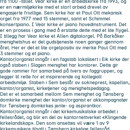
fra 1100 -tallet. Vear kirke er en arbeidskirke fra 1993, og
er en nærmiljøkirke med et stort arbeid drevet av
engasjerte frivillige. Sem kirke har et Paul Ott mekanisk
orgel fra 1977 med 15 stemmer, samt et Schimmel
konsertpiano. I Vear kirke er piano hovedinstrument. Det
er en prosess i gang med å erstatte dette med et lite flygel.
I tillegg har Vear kirke et Allen digitalorgel. På Barkåker
menighetshus er det gudstjeneste noen ganger gjennom
året. Her er det et lite orgelpositiv av merke Paul Ott med
3 stemmer og et piano.
Kantor/organist inngår i en fagstab lokalisert i Eik kirke der
også staben i Slagen menighet har kontorer. Dette gir
gode rammer for samarbeid på tvers av faggrupper, og
legger til rette for et inspirerende og kollegialt
arbeidsmiljø. Staben i Sem består av sokneprest, kapellan,
kantor/organist, kirketjener og menighetspedagog.
Det er et samarbeid mellom Sem menighet og Tønsberg
domkirke menighet der kantor/organist er akkompagnatør
for Tønsberg domkirkes jente- og aspirantkor.
Kantor/organist inngår i det kirkemusikalske arbeidet i
fellesrådet, og blir en del av kantornettverket «Klingende
kirkelandskap». Den som ansettes vil være 1 av 9
kirkemusikere tilsatt i Tønsberg kirkelige fellesråd.