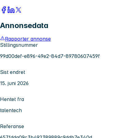
Annonsedata
Rapporter annonse
Stillingsnummer
99d00def-e896-49e2-84d7-89780607459f
Sist endret
15. juni 2026
Hentet fra
talentech
Referanse
657fdda09c3b492389889c9ddb7e340d