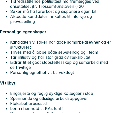
Tilfredsstillende politiattest må fremlegges ved
ansettelse, jfr. Trossamfunsloven § 20
Søker må ha førerkort og disponere egen bil
Aktuelle kandidater innkalles til intervju og
prøvespilling
Personlige egenskaper
Kandidaten vi søker har gode samarbeidsevner og er
strukturert
Trives med å jobbe både selvstendig og i team
Tar initiativ og har stor grad av fleksibilitet
Bidrar til et godt stabsfellesskap og samarbeid med
de frivillige
Personlig egnethet vil bli vektlagt
Vi tilbyr
Engasjerte og faglig dyktige kollegaer i stab
Spennende og allsidige arbeidsoppgaver
Fleksibel arbeidstid
Lønn i henhold til KAs tariff