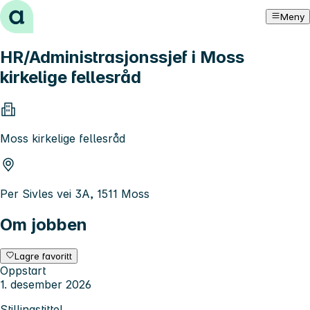
Hopp til innhold
Meny
HR/Administrasjonssjef i Moss
kirkelige fellesråd
Moss kirkelige fellesråd
Per Sivles vei 3A, 1511 Moss
Om jobben
Lagre favoritt
Oppstart
1. desember 2026
Stillingstittel