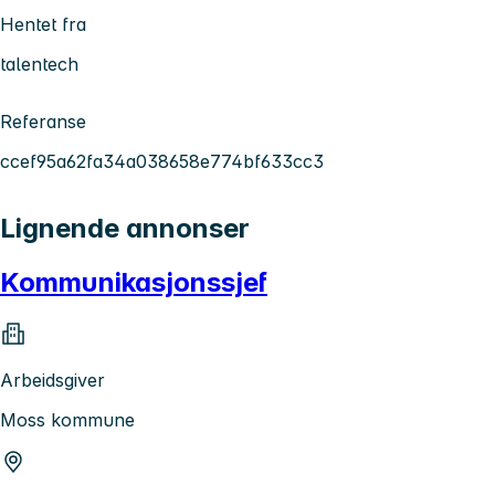
Hentet fra
talentech
Referanse
ccef95a62fa34a038658e774bf633cc3
Lignende annonser
Kommunikasjonssjef
Arbeidsgiver
Moss kommune