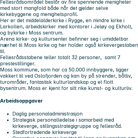
Fellesrådsområdet består av fire spennende menigheter
med stort mangfold både når det gjelder selve
kirkebyggene og menighetsprofil.
Her er det middelalderkirke i Rygge, en mindre kirke i
Larkollen, arbeidskirker med kontorer i Jeløy og Ekholt,
og bykirke i Moss sentrum.
Arena kirke- og kultursenter befinner seg i umiddelbar
nærhet til Moss kirke og her holder også kirkevergestaben
til.
Fellesrådsstabene teller totalt 32 personer, samt 7
prestestillinger.
Moss kommune, som har ca 50.000 innbyggere, ligger
vakkert til ved Oslofjorden og kan by på strender, båtliv,
turområder, fantastisk kulturlandskap og et flott
bysentrum. Moss er kjent for sitt rike kunst- og kulturliv.
Arbeidsoppgaver
Daglig personaladministrasjon
Strategisk personalledelse i samarbeid med
kirkeverge, stillingsstrategigruppe og fellesråd.
Stedfortredende kirkeverge