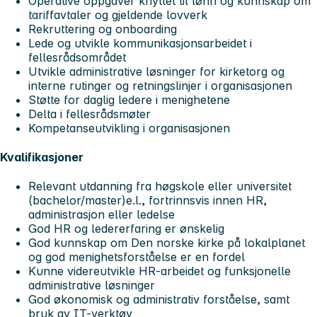
Operative oppgaver knyttet til lønn og kunnskap om
tariffavtaler og gjeldende lovverk
Rekruttering og onboarding
Lede og utvikle kommunikasjonsarbeidet i
fellesrådsområdet
Utvikle administrative løsninger for kirketorg og
interne rutinger og retningslinjer i organisasjonen
Støtte for daglig ledere i menighetene
Delta i fellesrådsmøter
Kompetanseutvikling i organisasjonen
Kvalifikasjoner
Relevant utdanning fra høgskole eller universitet
(bachelor/master)e.l., fortrinnsvis innen HR,
administrasjon eller ledelse
God HR og ledererfaring er ønskelig
God kunnskap om Den norske kirke på lokalplanet
og god menighetsforståelse er en fordel
Kunne videreutvikle HR-arbeidet og funksjonelle
administrative løsninger
God økonomisk og administrativ forståelse, samt
bruk av IT-verktøy