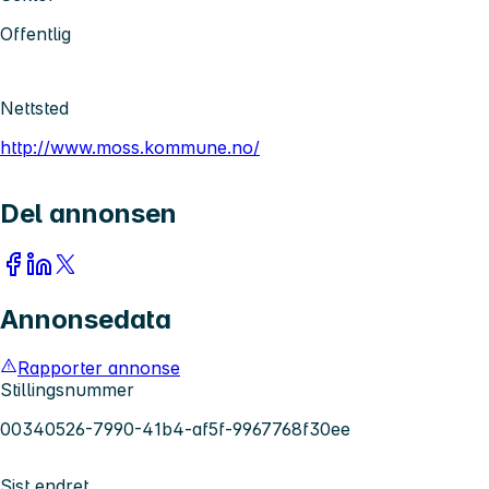
Offentlig
Nettsted
http://www.moss.kommune.no/
Del annonsen
Annonsedata
Rapporter annonse
Stillingsnummer
00340526-7990-41b4-af5f-9967768f30ee
Sist endret