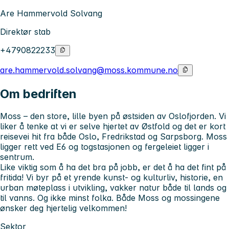
Are Hammervold Solvang
Direktør stab
+4790822233
are.hammervold.solvang@moss.kommune.no
Om bedriften
Moss – den store, lille byen på østsiden av Oslofjorden. Vi
liker å tenke at vi er selve hjertet av Østfold og det er kort
reisevei hit fra både Oslo, Fredrikstad og Sarpsborg. Moss
ligger rett ved E6 og togstasjonen og fergeleiet ligger i
sentrum.
Like viktig som å ha det bra på jobb, er det å ha det fint på
fritida! Vi byr på et yrende kunst- og kulturliv, historie, en
urban møteplass i utvikling, vakker natur både til lands og
til vanns. Og ikke minst folka. Både Moss og mossingene
ønsker deg hjertelig velkommen!
Sektor