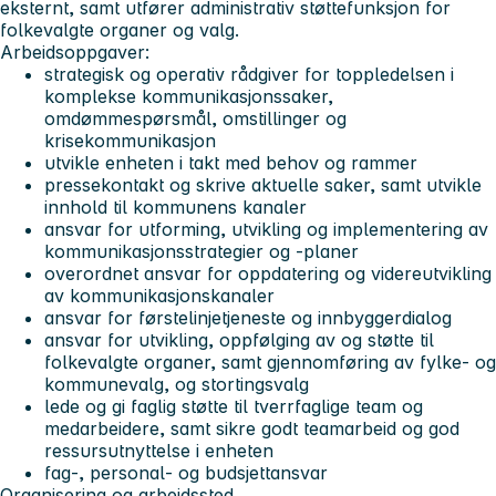
eksternt, samt utfører administrativ støttefunksjon for
folkevalgte organer og valg.
Arbeidsoppgaver:
strategisk og operativ rådgiver for toppledelsen i
komplekse kommunikasjonssaker,
omdømmespørsmål, omstillinger og
krisekommunikasjon
utvikle enheten i takt med behov og rammer
pressekontakt og skrive aktuelle saker, samt utvikle
innhold til kommunens kanaler
ansvar for utforming, utvikling og implementering av
kommunikasjonsstrategier og -planer
overordnet ansvar for oppdatering og videreutvikling
av kommunikasjonskanaler
ansvar for førstelinjetjeneste og innbyggerdialog
ansvar for utvikling, oppfølging av og støtte til
folkevalgte organer, samt gjennomføring av fylke- og
kommunevalg, og stortingsvalg
lede og gi faglig støtte til tverrfaglige team og
medarbeidere, samt sikre godt teamarbeid og god
ressursutnyttelse i enheten
fag-, personal- og budsjettansvar
Organisering og arbeidssted