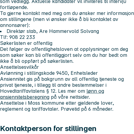
som vedlegg. Aktuelle kandidater vil inviteres til intervju
fortløpende.
Ta gjerne kontakt med meg om du ønsker mer informasjon
om stillingene (men vi ønsker ikke å bli kontaktet av
annonsører):
Direktør stab, Are Hammervold Solvang
Tlf: 908 22 233
Søkerlisten er offentlig
Det følger av offentlighetsloven at opplysninger om deg
som søker kan bli offentliggjort selv om du har bedt om
ikke å bli oppført på søkerlisten.
Ansettelsesvilkår
Avlønning i stillingskode 9450, Enhetsleder
Ansiennitet gis på bakgrunn av all offentlig tjeneste og
privat tjeneste, i tillegg til andre bestemmelser i
Hovedtariffavtalens § 12. Les mer om
lønn og
ansiennitetsberegning
på våre nettsider.
Ansettelse i Moss kommune etter gjeldende lover,
reglement og tariffavtaler. Prøvetid på 6 måneder.
Kontaktperson for stillingen