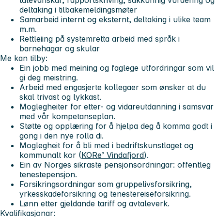
deltaking i tilbakemeldingsmøter
Samarbeid internt og eksternt, deltaking i ulike team
m.m.
Rettleiing på systemretta arbeid med språk i
barnehagar og skular
Me kan tilby:
Ein jobb med meining og faglege utfordringar som vil
gi deg meistring.
Arbeid med engasjerte kollegaer som ønsker at du
skal trivast og lykkast.
Moglegheiter for etter- og vidareutdanning i samsvar
med vår kompetanseplan.
Støtte og opplæring for å hjelpa deg å komma godt i
gong i den nye rolla di.
Moglegheit for å bli med i bedriftskunstlaget og
kommunalt kor (
KORe’ Vindafjord
).
Ein av Norges sikraste pensjonsordningar: offentleg
tenestepensjon.
Forsikringsordningar som gruppelivsforsikring,
yrkesskadeforsikring og tenestereiseforsikring.
Lønn etter gjeldande tariff og avtaleverk.
Kvalifikasjonar: