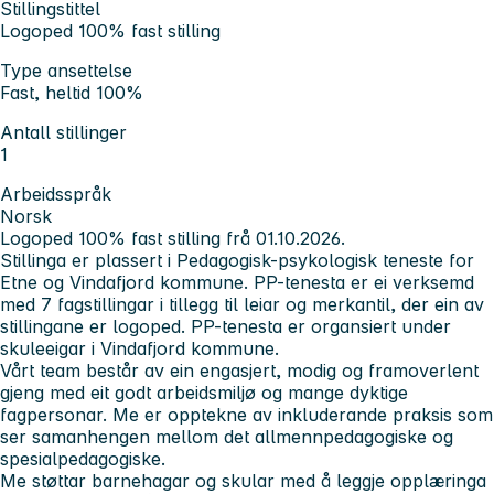
Stillingstittel
Logoped 100% fast stilling
Type ansettelse
Fast, heltid 100%
Antall stillinger
1
Arbeidsspråk
Norsk
Logoped 100% fast stilling frå 01.10.2026.
Stillinga er plassert i Pedagogisk-psykologisk teneste for
Etne og Vindafjord kommune. PP-tenesta er ei verksemd
med 7 fagstillingar i tillegg til leiar og merkantil, der ein av
stillingane er logoped. PP-tenesta er organsiert under
skuleeigar i Vindafjord kommune.
Vårt team består av ein engasjert, modig og framoverlent
gjeng med eit godt arbeidsmiljø og mange dyktige
fagpersonar. Me er opptekne av inkluderande praksis som
ser samanhengen mellom det allmennpedagogiske og
spesialpedagogiske.
Me støttar barnehagar og skular med å leggje opplæringa