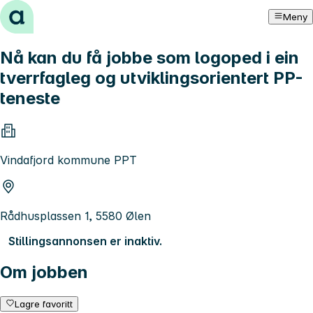
Hopp til innhold
Meny
Nå kan du få jobbe som logoped i ein
tverrfagleg og utviklingsorientert PP-
teneste
Vindafjord kommune PPT
Rådhusplassen 1, 5580 Ølen
Stillingsannonsen er inaktiv.
Om jobben
Lagre favoritt