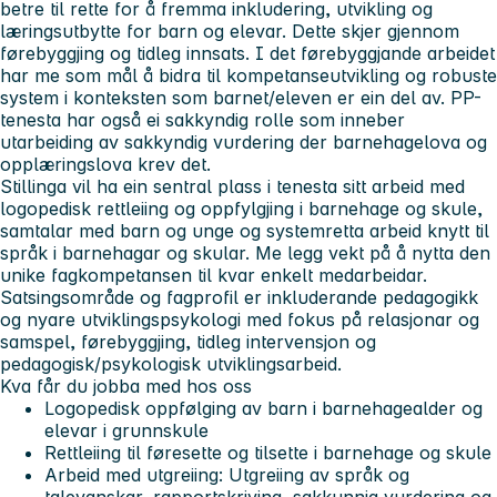
betre til rette for å fremma inkludering, utvikling og
læringsutbytte for barn og elevar. Dette skjer gjennom
førebyggjing og tidleg innsats. I det førebyggjande arbeidet
har me som mål å bidra til kompetanseutvikling og robuste
system i konteksten som barnet/eleven er ein del av. PP-
tenesta har også ei sakkyndig rolle som inneber
utarbeiding av sakkyndig vurdering der barnehagelova og
opplæringslova krev det.
Stillinga vil ha ein sentral plass i tenesta sitt arbeid med
logopedisk rettleiing og oppfylgjing i barnehage og skule,
samtalar med barn og unge og systemretta arbeid knytt til
språk i barnehagar og skular. Me legg vekt på å nytta den
unike fagkompetansen til kvar enkelt medarbeidar.
Satsingsområde og fagprofil er inkluderande pedagogikk
og nyare utviklingspsykologi med fokus på relasjonar og
samspel, førebyggjing, tidleg intervensjon og
pedagogisk/psykologisk utviklingsarbeid.
Kva får du jobba med hos oss
Logopedisk oppfølging av barn i barnehagealder og
elevar i grunnskule
Rettleiing til føresette og tilsette i barnehage og skule
Arbeid med utgreiing: Utgreiing av språk og
talevanskar, rapportskriving, sakkunnig vurdering og