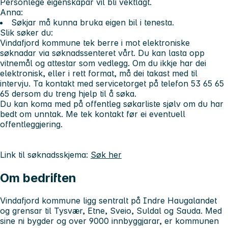
Personlege eigenskapar vil bli vektlagt.
Anna:
Søkjar må kunna bruka eigen bil i tenesta.
Slik søker du:
Vindafjord kommune tek berre i mot elektroniske
søknadar via søknadssenteret vårt. Du kan lasta opp
vitnemål og attestar som vedlegg. Om du ikkje har dei
elektronisk, eller i rett format, må dei takast med til
intervju. Ta kontakt med servicetorget på telefon 53 65 65
65 dersom du treng hjelp til å søka.
Du kan koma med på offentleg søkarliste sjølv om du har
bedt om unntak. Me tek kontakt før ei eventuell
offentleggjering.
Link til søknadsskjema:
Søk her
Om bedriften
Vindafjord kommune ligg sentralt på Indre Haugalandet
og grensar til Tysvær, Etne, Sveio, Suldal og Sauda. Med
sine ni bygder og over 9000 innbyggjarar, er kommunen