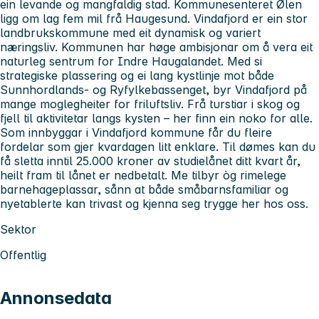
ein levande og mangfaldig stad. Kommunesenteret Ølen
ligg om lag fem mil frå Haugesund. Vindafjord er ein stor
landbrukskommune med eit dynamisk og variert
næringsliv. Kommunen har høge ambisjonar om å vera eit
naturleg sentrum for Indre Haugalandet. Med si
strategiske plassering og ei lang kystlinje mot både
Sunnhordlands- og Ryfylkebassenget, byr Vindafjord på
mange moglegheiter for friluftsliv. Frå turstiar i skog og
fjell til aktivitetar langs kysten – her finn ein noko for alle.
Som innbyggar i Vindafjord kommune får du fleire
fordelar som gjer kvardagen litt enklare. Til dømes kan du
få sletta inntil 25.000 kroner av studielånet ditt kvart år,
heilt fram til lånet er nedbetalt. Me tilbyr òg rimelege
barnehageplassar, sånn at både småbarnsfamiliar og
nyetablerte kan trivast og kjenna seg trygge her hos oss.
Sektor
Offentlig
Annonsedata