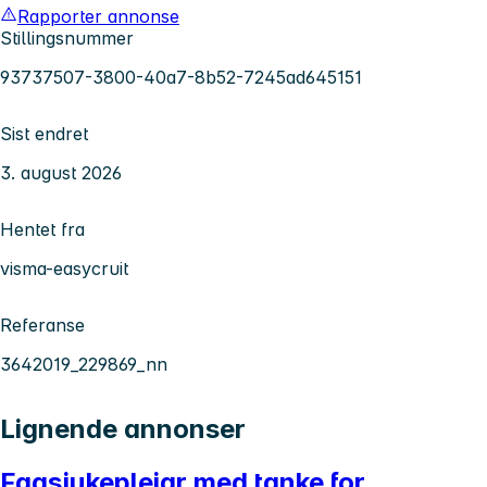
Rapporter annonse
Stillingsnummer
93737507-3800-40a7-8b52-7245ad645151
Sist endret
3. august 2026
Hentet fra
visma-easycruit
Referanse
3642019_229869_nn
Lignende annonser
Fagsjukepleiar med tanke for