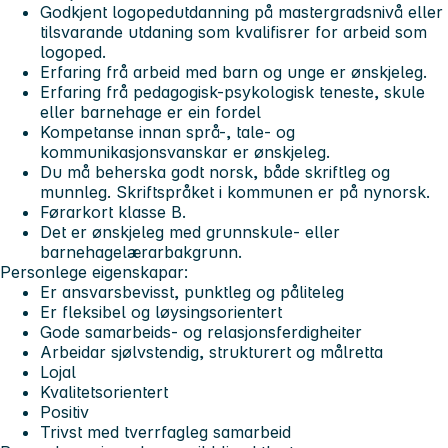
Godkjent logopedutdanning på mastergradsnivå eller
tilsvarande utdaning som kvalifisrer for arbeid som
logoped.
Erfaring frå arbeid med barn og unge er ønskjeleg.
Erfaring frå pedagogisk-psykologisk teneste, skule
eller barnehage er ein fordel
Kompetanse innan språ-, tale- og
kommunikasjonsvanskar er ønskjeleg.
Du må beherska godt norsk, både skriftleg og
munnleg. Skriftspråket i kommunen er på nynorsk.
Førarkort klasse B.
Det er ønskjeleg med grunnskule- eller
barnehagelærarbakgrunn.
Personlege eigenskapar:
Er ansvarsbevisst, punktleg og påliteleg
Er fleksibel og løysingsorientert
Gode samarbeids- og relasjonsferdigheiter
Arbeidar sjølvstendig, strukturert og målretta
Lojal
Kvalitetsorientert
Positiv
Trivst med tverrfagleg samarbeid