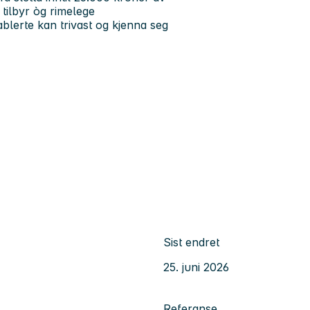
e tilbyr òg rimelege
lerte kan trivast og kjenna seg
Sist endret
25. juni 2026
Referanse