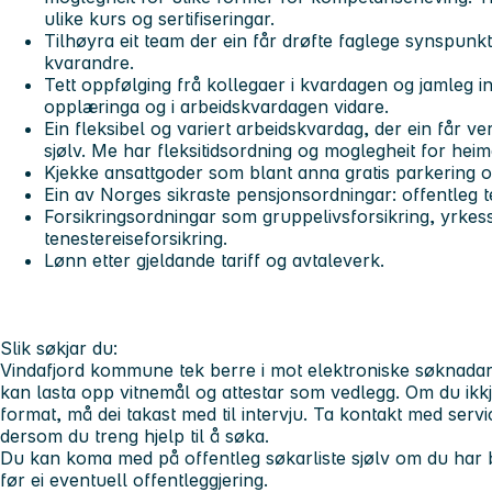
ulike kurs og sertifiseringar.
Tilhøyra eit team der ein får drøfte faglege synspunk
kvarandre.
Tett oppfølging frå kollegaer i kvardagen og jamleg indi
opplæringa og i arbeidskvardagen vidare.
Ein fleksibel og variert arbeidskvardag, der ein får 
sjølv. Me har fleksitidsordning og moglegheit for hei
Kjekke ansattgoder som blant anna gratis parkering og
Ein av Norges sikraste pensjonsordningar: offentleg
Forsikringsordningar som gruppelivsforsikring, yrkes
tenestereiseforsikring.
Lønn etter gjeldande tariff og avtaleverk.
Slik søkjar du:
Vindafjord kommune tek berre i mot elektroniske søknadar
kan lasta opp vitnemål og attestar som vedlegg. Om du ikkje 
format, må dei takast med til intervju. Ta kontakt med serv
dersom du treng hjelp til å søka.
Du kan koma med på offentleg søkarliste sjølv om du har 
før ei eventuell offentleggjering.