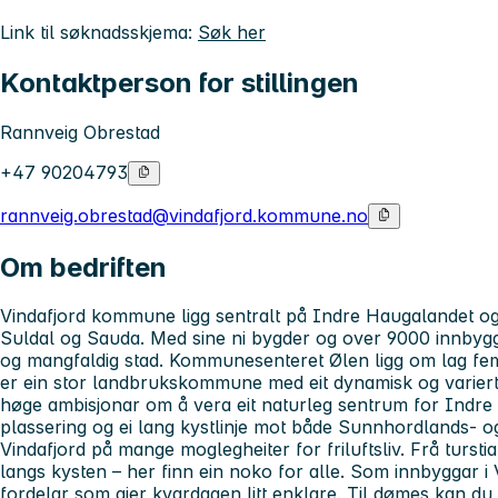
Link til søknadsskjema:
Søk her
Kontaktperson for stillingen
Rannveig Obrestad
+47 90204793
rannveig.obrestad@vindafjord.kommune.no
Om bedriften
Vindafjord kommune ligg sentralt på Indre Haugalandet og 
Suldal og Sauda. Med sine ni bygder og over 9000 innbyg
og mangfaldig stad. Kommunesenteret Ølen ligg om lag fem
er ein stor landbrukskommune med eit dynamisk og varier
høge ambisjonar om å vera eit naturleg sentrum for Indre 
plassering og ei lang kystlinje mot både Sunnhordlands- 
Vindafjord på mange moglegheiter for friluftsliv. Frå turstiar i
langs kysten – her finn ein noko for alle. Som innbyggar i
fordelar som gjer kvardagen litt enklare. Til dømes kan du 