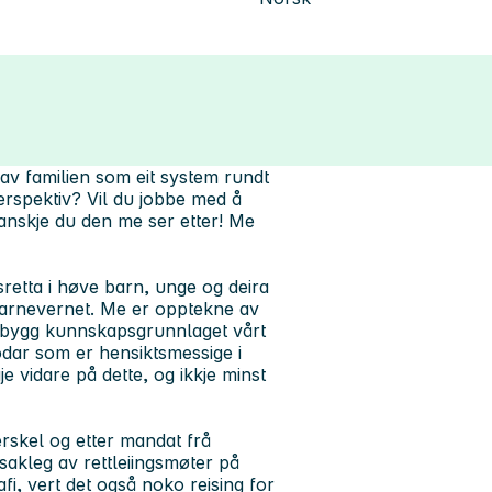
av familien som eit system rundt
perspektiv? Vil du jobbe med å
 kanskje du den me ser etter! Me
retta i høve barn, unge og deira
 barnevernet. Me er opptekne av
bygg kunnskapsgrunnlaget vårt
dar som er hensiktsmessige i
e vidare på dette, og ikkje minst
erskel og etter mandat frå
akleg av rettleiingsmøter på
i, vert det også noko reising for