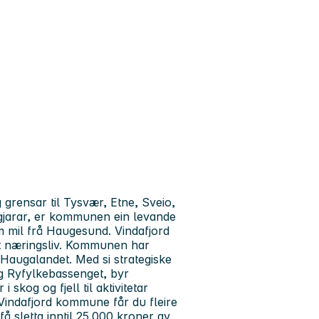
grensar til Tysvær, Etne, Sveio,
gjarar, er kommunen ein levande
 mil frå Haugesund. Vindafjord
t næringsliv. Kommunen har
Haugalandet. Med si strategiske
og Ryfylkebassenget, byr
 skog og fjell til aktivitetar
 Vindafjord kommune får du fleire
få sletta inntil 25.000 kroner av