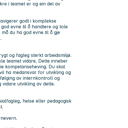
kre i teamet er og ein del av
navigerer godt i komplekse
god evne til å handtere og tole
a må du ha god evne til å gje
e.
rygt og fagleg sterkt arbeidsmiljø.
le teamet vidare. Dette inneber
 leie kompetanseheving. Du skal
il ha medansvar for utvikling og
pfølging av internkontroll og
vidare utvikling av dette.
sialfagleg, helse eller pedagogisk
t.
arnevern.