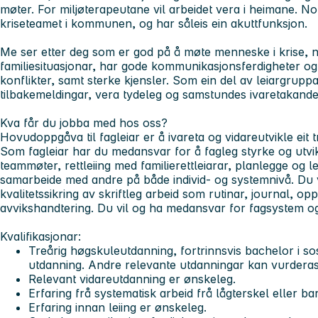
møter. For miljøterapeutane vil arbeidet vera i heimane. No
kriseteamet i kommunen, og har såleis ein akuttfunksjon.
Me ser etter deg som er god på å møte menneske i krise, 
familiesituasjonar, har gode kommunikasjonsferdigheter og 
konflikter, samt sterke kjensler. Som ein del av leiargrupp
tilbakemeldingar, vera tydeleg og samstundes ivaretakand
Kva får du jobba med hos oss?
Hovudoppgåva til fagleiar er å ivareta og vidareutvikle eit t
Som fagleiar har du medansvar for å fagleg styrke og utvik
teammøter, rettleiing med familierettleiarar, planlegge og
samarbeide med andre på både individ- og systemnivå. Du v
kvalitetssikring av skriftleg arbeid som rutinar, journal, op
avvikshandtering. Du vil og ha medansvar for fagsystem og 
Kvalifikasjonar:
Treårig høgskuleutdanning, fortrinnsvis bachelor i so
utdanning. Andre relevante utdanningar kan vurderas
Relevant vidareutdanning er ønskeleg.
Erfaring frå systematisk arbeid frå lågterskel eller b
Erfaring innan leiing er ønskeleg.