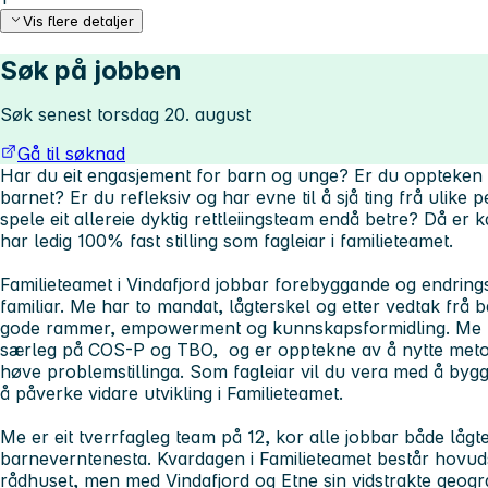
Vis flere detaljer
Søk på jobben
Søk senest torsdag 20. august
Gå til søknad
Har du eit engasjement for barn og unge? Er du oppteken 
barnet? Er du refleksiv og har evne til å sjå ting frå ulike 
spele eit allereie dyktig rettleiingsteam endå betre? Då er
har ledig 100% fast stilling som fagleiar i familieteamet.
Familieteamet i Vindafjord jobbar forebyggande og endrings
familiar. Me har to mandat, lågterskel og etter vedtak frå
gode rammer, empowerment og kunnskapsformidling. Me 
særleg på COS-P og TBO, og er opptekne av å nytte meto
høve problemstillinga. Som fagleiar vil du vera med å byggj
å påverke vidare utvikling i Familieteamet.
Me er eit tverrfagleg team på 12, kor alle jobbar både lågt
barneverntenesta. Kvardagen i Familieteamet består hovuds
rådhuset, men med Vindafjord og Etne sin vidstrakte geograf