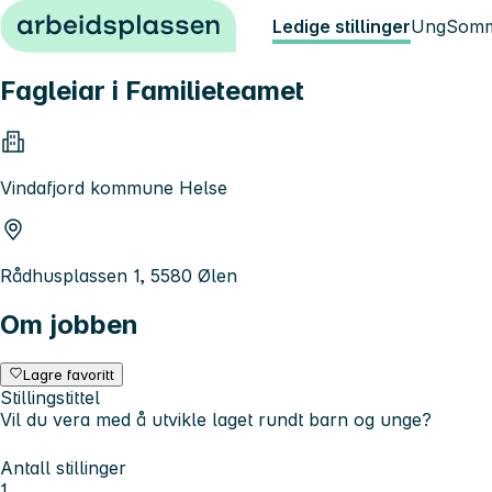
Hopp til innhold
Ledige stillinger
Ung
Somm
Fagleiar i Familieteamet
Vindafjord kommune Helse
Rådhusplassen 1, 5580 Ølen
Om jobben
Lagre favoritt
Stillingstittel
Vil du vera med å utvikle laget rundt barn og unge?
Antall stillinger
1