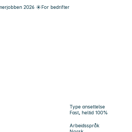
erjobben
2026
☀️
For bedrifter
Type ansettelse
Fast, heltid 100%
Arbeidsspråk
Norsk