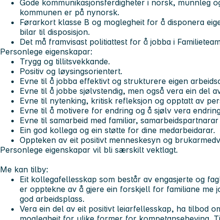
Gode kommunikasjonsferdigheter i norsk, munnleg og s
kommunen er på nynorsk.
Førarkort klasse B og moglegheit for å disponera eige
bilar til disposisjon.
Det må framvisast politiattest for å jobba i Familietea
Personlege eigenskapar:
Trygg og tillitsvekkande.
Positiv og løysingsorientert.
Evne til å jobba effektivt og strukturere eigen arbeid
Evne til å jobbe sjølvstendig, men også vera ein del a
Evne til nytenking, kritisk refleksjon og opptatt av pe
Evne til å motivere for endring og å sjølv vera endrin
Evne til samarbeid med familiar, samarbeidspartnarar
Ein god kollega og ein støtte for dine medarbeidarar.
Oppteken av eit positivt menneskesyn og brukarmed
Personlege eigenskapar vil bli særskilt vektlagt.
Me kan tilby:
Eit kollegafellesskap som består av engasjerte og fagl
er opptekne av å gjere ein forskjell for familiane me
god arbeidsplass.
Vera ein del av eit positivt leiarfellesskap, ha tilbod 
moglegheit for ulike former for kompetanseheving. T