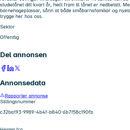
studielånet ditt kvart år, heilt fram til lånet er nedbetalt. M
barnehageplassar, sånn at både småbarnsfamiliar og nyetab
trygge her hos oss.
Sektor
Offentlig
Del annonsen
Annonsedata
Rapporter annonse
Stillingsnummer
c32ba193-9989-4b4f-b840-6b7f58c190fb
Hentet fra