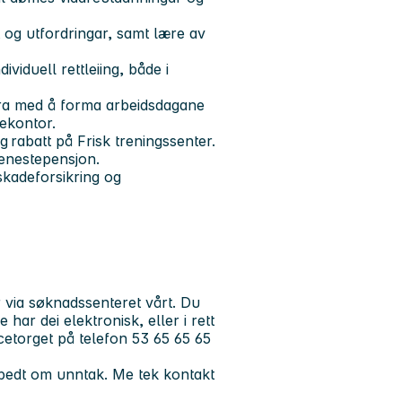
t og utfordringar, samt lære av
viduell rettleiing, både i
vera med å forma arbeidsdagane
mekontor.
 rabatt på Frisk treningssenter.
 tenestepensjon.
skadeforsikring og
 via søknadssenteret vårt. Du
har dei elektronisk, eller i rett
icetorget på telefon 53 65 65 65
bedt om unntak. Me tek kontakt