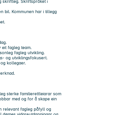
kriftleg. Skriftspråket i
n bil. Kommunen har i tillegg
met.
sdag.
v eit fagleg team.
rsonleg fagleg utvikling.
gs- og utviklingsfokusert.
 og kollegaer.
verknad.
eg sterke familierettleiarar som
 jobbar med og for å skape ein
om relevant fagleg påfyll og
il dømes vidareutdanningar og