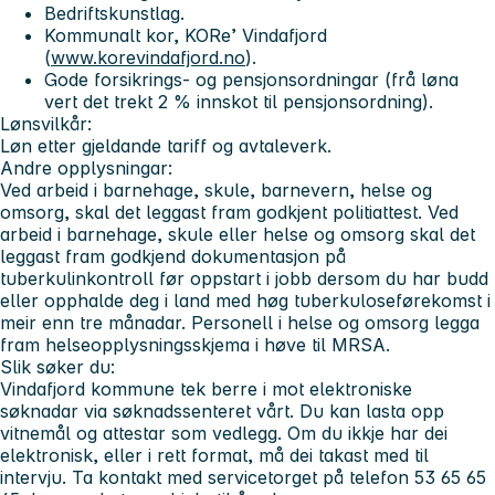
Bedriftskunstlag.
Kommunalt kor, KORe’ Vindafjord
(
www.korevindafjord.no
).
Gode forsikrings- og pensjonsordningar (frå løna
vert det trekt 2 % innskot til pensjonsordning).
Lønsvilkår:
Løn etter gjeldande tariff og avtaleverk.
Andre opplysningar:
Ved arbeid i barnehage, skule, barnevern, helse og
omsorg, skal det leggast fram godkjent politiattest. Ved
arbeid i barnehage, skule eller helse og omsorg skal det
leggast fram godkjend dokumentasjon på
tuberkulinkontroll før oppstart i jobb dersom du har budd
eller opphalde deg i land med høg tuberkuloseførekomst i
meir enn tre månadar. Personell i helse og omsorg legga
fram helseopplysningsskjema i høve til MRSA.
Slik søker du:
Vindafjord kommune tek berre i mot elektroniske
søknadar via søknadssenteret vårt. Du kan lasta opp
vitnemål og attestar som vedlegg. Om du ikkje har dei
elektronisk, eller i rett format, må dei takast med til
intervju. Ta kontakt med servicetorget på telefon 53 65 65