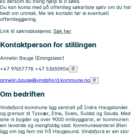
65 dersom du treng hjelp til å søka.
Du kan koma med på offentleg søkarliste sjølv om du har
bedt om unntak. Me tek kontakt før ei eventuell
offentleggjering.
Link til søknadsskjema:
Søk her
Kontaktperson for stillingen
Annelin Bauge (Einingsleiar)
+47 97657778 +47 53655904
annelin.bauge@vindafjord.kommune.no
Om bedriften
Vindafjord kommune ligg sentralt på Indre Haugalandet
og grensar til Tysvær, Etne, Sveio, Suldal og Sauda. Med
sine ni bygder og over 9000 innbyggjarar, er kommunen
ein levande og mangfaldig stad. Kommunesenteret Ølen
ligg om lag fem mil frå Haugesund. Vindafjord er ein stor