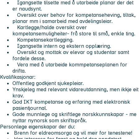
Igangsette tilsette med å utarbeide planar der det
er naudsynt.
Oversikt over behov for kompetanseheving, tiltak,
planar mm i samarbeid med avdelingsleiar.
Kartlegge/halde oversikt over
kompetansemuligheiter- frå store til små, enkle ting.
Kompetansekartlegging.
Igangsette intern og ekstern opplæring.
Oversikt og mottak av elevar og studentar samt
fordele desse.
Vera med å utarbeide kommpetanseplanen for
drifta.
Kvalifikasjonar:
Offentleg godkjent sjukepleiar.
Ynskjeleg med relevant vidareutdanning, men ikkje eit
krav.
God IKT kompetanse og erfaring med elektronisk
pasientjournal.
Gode munnlege og skriftlege norskkunnskapar - me
nyttar nynorsk som skriftspråk.
Personlege eigenskapar der du:
Brenn for eldreomsorga og vil meir for tenestene!
Har interesse for faget og held deg oppdatert.