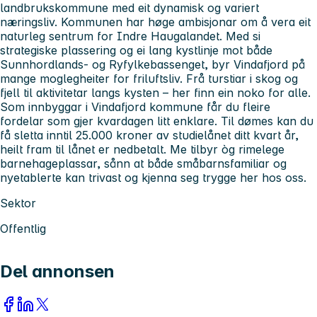
landbrukskommune med eit dynamisk og variert
næringsliv. Kommunen har høge ambisjonar om å vera eit
naturleg sentrum for Indre Haugalandet. Med si
strategiske plassering og ei lang kystlinje mot både
Sunnhordlands- og Ryfylkebassenget, byr Vindafjord på
mange moglegheiter for friluftsliv. Frå turstiar i skog og
fjell til aktivitetar langs kysten – her finn ein noko for alle.
Som innbyggar i Vindafjord kommune får du fleire
fordelar som gjer kvardagen litt enklare. Til dømes kan du
få sletta inntil 25.000 kroner av studielånet ditt kvart år,
heilt fram til lånet er nedbetalt. Me tilbyr òg rimelege
barnehageplassar, sånn at både småbarnsfamiliar og
nyetablerte kan trivast og kjenna seg trygge her hos oss.
Sektor
Offentlig
Del annonsen