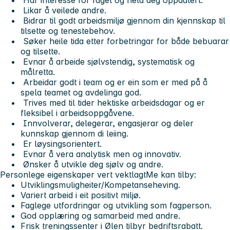
Likar å veilede andre.
Bidrar til godt arbeidsmiljø gjennom din kjennskap til
tilsette og tenestebehov.
Søker heile tida etter forbetringar for både bebuarar
og tilsette.
Evnar å arbeide sjølvstendig, systematisk og
målretta.
Arbeidar godt i team og er ein som er med på å
spela teamet og avdelinga god.
Trives med til tider hektiske arbeidsdagar og er
fleksibel i arbeidsoppgåvene.
Innvolverar, delegerar, engasjerar og deler
kunnskap gjennom di leiing.
Er løysingsorientert.
Evnar å vera analytisk men og innovativ.
Ønsker å utvikle deg sjølv og andre.
Personlege eigenskaper vert vektlagt
Me kan tilby:
Utviklingsmuligheiter/Kompetanseheving.
Variert arbeid i eit positivt miljø.
Faglege utfordringar og utvikling som fagperson.
God opplæring og samarbeid med andre.
Frisk treningssenter i Ølen tilbyr bedriftsrabatt.