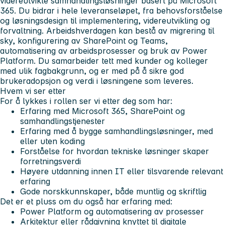
videreutvikle samhandlingsløsninger basert på Microsoft
365. Du bidrar i hele leveranseløpet, fra behovsforståelse
og løsningsdesign til implementering, videreutvikling og
forvaltning. Arbeidshverdagen kan bestå av migrering til
sky, konfigurering av SharePoint og Teams,
automatisering av arbeidsprosesser og bruk av Power
Platform. Du samarbeider tett med kunder og kolleger
med ulik fagbakgrunn, og er med på å sikre god
brukeradopsjon og verdi i løsningene som leveres.
Hvem vi ser etter
For å lykkes i rollen ser vi etter deg som har:
Erfaring med Microsoft 365, SharePoint og
samhandlingstjenester
Erfaring med å bygge samhandlingsløsninger, med
eller uten koding
Forståelse for hvordan tekniske løsninger skaper
forretningsverdi
Høyere utdanning innen IT eller tilsvarende relevant
erfaring
Gode norskkunnskaper, både muntlig og skriftlig
Det er et pluss om du også har erfaring med:
Power Platform og automatisering av prosesser
Arkitektur eller rådgivning knyttet til digitale