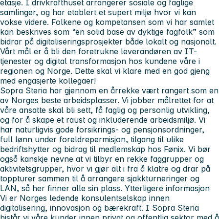
etasje. I drivkrafthuset arrangerer sosiale og faglige
samlinger, og har etablert et supert miljø hvor vi kan
vokse videre. Folkene og kompetansen som vi har samlet
kan beskrives som “en solid base av dyktige fagfolk” som
bidrar på digitaliseringsprosjekter både lokalt og nasjonalt.
Vårt mål er å bli den foretrukne leverandøren av IT-
tjenester og digital transformasjon hos kundene våre i
regionen og Norge. Dette skal vi klare med en god gjeng
med engasjerte kollegaer!
Sopra Steria har gjennom en årrekke vært rangert som en
av Norges beste arbeidsplasser. Vi jobber målrettet for at
våre ansatte skal bli sett, få faglig og personlig utvikling,
og for å skape et raust og inkluderende arbeidsmiljø. Vi
har naturligvis gode forsikrings- og pensjonsordninger,
full lønn under foreldrepermisjon, tilgang til ulike
bedriftshytter og bidrag til medlemskap hos Fønix. Vi bør
også kanskje nevne at vi tilbyr en rekke faggrupper og
aktivitetsgrupper, hvor vi gjør alt i fra å klatre og drar på
toppturer sammen til å arrangere sjakkturneringer og
LAN, så her finner alle sin plass.
Ytterligere informasjon
Vi er Norges ledende konsulentselskap innen
digitalisering, innovasjon og bærekraft. I Sopra Steria
bistår vi våre kunder innen privat og offentlig sektor med å