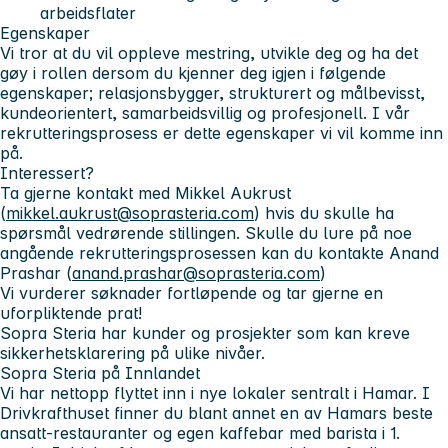
arbeidsflater
Egenskaper
Vi tror at du vil oppleve mestring, utvikle deg og ha det
gøy i rollen dersom du kjenner deg igjen i følgende
egenskaper; relasjonsbygger, strukturert og målbevisst,
kundeorientert, samarbeidsvillig og profesjonell. I vår
rekrutteringsprosess er dette egenskaper vi vil komme inn
på.
Interessert?
Ta gjerne kontakt med Mikkel Aukrust
(
mikkel.aukrust@soprasteria.com
) hvis du skulle ha
spørsmål vedrørende stillingen. Skulle du lure på noe
angående rekrutteringsprosessen kan du kontakte Anand
Prashar (
anand.prashar@soprasteria.com
)
Vi vurderer søknader fortløpende og tar gjerne en
uforpliktende prat!
Sopra Steria har kunder og prosjekter som kan kreve
sikkerhetsklarering på ulike nivåer.
Sopra Steria på Innlandet
Vi har nettopp flyttet inn i nye lokaler sentralt i Hamar. I
Drivkrafthuset finner du blant annet en av Hamars beste
ansatt-restauranter og egen kaffebar med barista i 1.