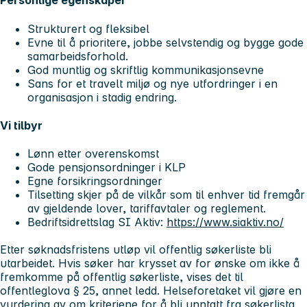
Personlige egenskaper
Strukturert og fleksibel
Evne til å prioritere, jobbe selvstendig og bygge gode
samarbeidsforhold.
God muntlig og skriftlig kommunikasjonsevne
Sans for et travelt miljø og nye utfordringer i en
organisasjon i stadig endring.
Vi tilbyr
Lønn etter overenskomst
Gode pensjonsordninger i KLP
Egne forsikringsordninger
Tilsetting skjer på de vilkår som til enhver tid fremgår
av gjeldende lover, tariffavtaler og reglement.
Bedriftsidrettslag SI Aktiv:
https://www.siaktiv.no/
Etter søknadsfristens utløp vil offentlig søkerliste bli
utarbeidet. Hvis søker har krysset av for ønske om ikke å
fremkomme på offentlig søkerliste, vises det til
offentleglova § 25, annet ledd. Helseforetaket vil gjøre en
vurdering av om kriteriene for å bli unntatt fra søkerlista