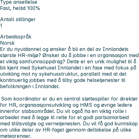
Type ansettelse
Fast, heltid 100%
Antall stillinger
1
Arbeidsspråk
Norsk
Er du nyutdannet og ønsker å bli en del av Innlandets
største HR-miljø? Ønsker du å jobbe i en organisasjon med
et viktig samfunnsoppdrag? Dette er en unik mulighet til å
bli kjent med Sykehuset Innlandet i en fase med fokus på
utvikling mot ny sykehusstruktur, parallelt med at det
kontinuerlig jobbes med å tilby gode helsetjenester til
befolkningen i Innlandet.
Som koordinator er du en sentral støttespiller for direktør
for HR, organisasjonsutvikling og HMS og øvrige ledere
innenfor stabsområdet. Du vil også ha en viktig rolle i
arbeidet med å legge til rette for et godt partsamarbeid
med tillitsvalgte og vernetjenesten. Du vil få god kunnskap
om ulike deler av HR-faget gjennom deltakelse på ulike
møtearenaer.