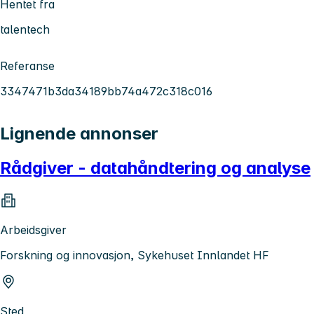
Hentet fra
talentech
Referanse
3347471b3da34189bb74a472c318c016
Lignende annonser
Rådgiver - datahåndtering og analyse
Arbeidsgiver
Forskning og innovasjon, Sykehuset Innlandet HF
Sted