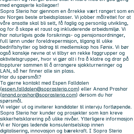
med engasjerte kollegaer!
Sopra Steria har gjennom en årrekke vært rangert som en
av Norges beste arbeidsplasser. Vi jobber målrettet for at
våre ansatte skal bli sett, få faglig og personlig utvikling,
og for å skape et raust og inkluderende arbeidsmiljø. Vi
har naturligvis gode forsikrings- og pensjonsordninger,
full lønn under foreldrepermisjon, tilgang til ulike
bedriftshytter og bidrag til medlemskap hos Fønix. Vi bør
også kanskje nevne at vi tilbyr en rekke faggrupper og
aktivitetsgrupper, hvor vi gjør alt i fra å klatre og drar på
toppturer sammen til å arrangere sjakkturneringer og
LAN, så her finner alle sin plass.
Har du spørsmål?
Ta gjerne kontakt med Espen Falldalen
(
espen.falldalen@soprasteria.com
) eller Anand Prashar
(
anand.prashar@soprasteria.com
) dersom du har
spørsmål.
Vi velger ut og inviterer kandidater til intervju fortløpende.
Sopra Steria har kunder og prosjekter som kan kreve
sikkerhetsklarering på ulike nivåer.
Ytterligere informasjon
Vi er Norges ledende konsulentselskap innen
digitalisering, innovasjon og bærekraft. I Sopra Steria