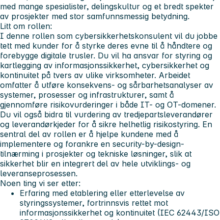
med mange spesialister, delingskultur og et bredt spekter
av prosjekter med stor samfunnsmessig betydning.
Litt om rollen:
I denne rollen som cybersikkerhetskonsulent vil du jobbe
tett med kunder for å styrke deres evne til å håndtere og
forebygge digitale trusler. Du vil ha ansvar for styring og
kartlegging av informasjonssikkerhet, cybersikkerhet og
kontinuitet på tvers av ulike virksomheter. Arbeidet
omfatter å utføre konsekvens- og sårbarhetsanalyser av
systemer, prosesser og infrastrukturer, samt å
gjennomføre risikovurderinger i både IT- og OT-domener.
Du vil også bidra til vurdering av tredjepartsleverandører
og leverandørkjeder for å sikre helhetlig risikostyring. En
sentral del av rollen er å hjelpe kundene med å
implementere og forankre en security-by-design-
tilnærming i prosjekter og tekniske løsninger, slik at
sikkerhet blir en integrert del av hele utviklings- og
leveranseprosessen.
Noen ting vi ser etter:
Erfaring med etablering eller etterlevelse av
styringssystemer, fortrinnsvis rettet mot
informasjonssikkerhet og kontinuitet (IEC 62443/ISO