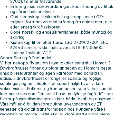
27001/19, eller tilsvarende)
Erfaring med risikovurderinger, koordinering av tiltak
og sårbarhetsanalyser
God kjennskap til sikkerhet og compliance i OT-
miljøer, fortrinnsvis med erfaring fra datasenter, olje-
eller energi/kraftsektoren
Gode norsk- og engelskferdigheter, både muntlig og
skriftlig
Kjennskap til en eller flere: ISO 27019/27001, IEC
62443 serien, sikkerhetsloven, NIS, EN 50600,
Uptime Institute ATD
Sopra Steria på Innlandet
Vi har nettopp flyttet inn i nye lokaler sentralt i Hamar. I
Drivkrafthuset finner du blant annet en av Hamars beste
ansatt-restauranter og egen kaffebar med barista i 1.
etasje. I drivkrafthuset arrangerer sosiale og faglige
samlinger, og har etablert et supert miljø hvor vi kan
vokse videre. Folkene og kompetansen som vi har samlet
kan beskrives som “en solid base av dyktige fagfolk” som
bidrar på digitaliseringsprosjekter både lokalt og nasjonalt.
Vårt mål er å bli den foretrukne leverandøren av IT-
tjenester og digital transformasjon hos kundene våre i
regionen og Norge. Dette skal vi klare med en god gjeng