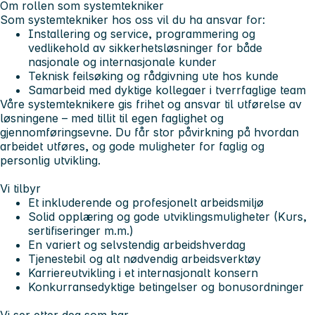
Om rollen som systemtekniker
Som systemtekniker hos oss vil du ha ansvar for:
Installering og service, programmering og
vedlikehold av sikkerhetsløsninger for både
nasjonale og internasjonale kunder
Teknisk feilsøking og rådgivning ute hos kunde
Samarbeid med dyktige kollegaer i tverrfaglige team
Våre systemteknikere gis frihet og ansvar til utførelse av
løsningene – med tillit til egen faglighet og
gjennomføringsevne. Du får stor påvirkning på hvordan
arbeidet utføres, og gode muligheter for faglig og
personlig utvikling.
Vi tilbyr
Et inkluderende og profesjonelt arbeidsmiljø
Solid opplæring og gode utviklingsmuligheter (Kurs,
sertifiseringer m.m.)
En variert og selvstendig arbeidshverdag
Tjenestebil og alt nødvendig arbeidsverktøy
Karriereutvikling i et internasjonalt konsern
Konkurransedyktige betingelser og bonusordninger
Vi ser etter deg som har