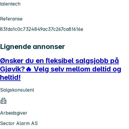
talentech
Referanse
83fda1c0c7324849ac37c267ca81616e
Lignende annonser
Ønsker du en fleksibel salgsjobb på
Gjøvik?🔥 Velg selv mellom deltid og
heltid!
Salgskonsulent
Arbeidsgiver
Sector Alarm AS