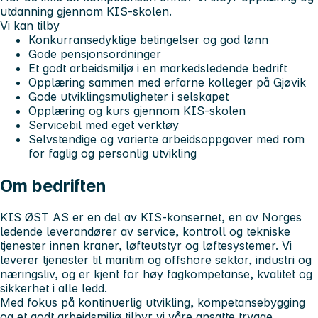
utdanning gjennom KIS-skolen.
Vi kan tilby
Konkurransedyktige betingelser og god lønn
Gode pensjonsordninger
Et godt arbeidsmiljø i en markedsledende bedrift
Opplæring sammen med erfarne kolleger på Gjøvik
Gode utviklingsmuligheter i selskapet
Opplæring og kurs gjennom KIS-skolen
Servicebil med eget verktøy
Selvstendige og varierte arbeidsoppgaver med rom
for faglig og personlig utvikling
Om bedriften
KIS ØST AS
er en del av KIS-konsernet, en av Norges
ledende leverandører av service, kontroll og tekniske
tjenester innen kraner, løfteutstyr og løftesystemer. Vi
leverer tjenester til maritim og offshore sektor, industri og
næringsliv, og er kjent for høy fagkompetanse, kvalitet og
sikkerhet i alle ledd.
Med fokus på kontinuerlig utvikling, kompetansebygging
og et godt arbeidsmiljø tilbyr vi våre ansatte trygge