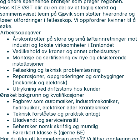
og andre spennende bransjer som preger regionen.
Hos KIS ØST blir du en del av et faglig sterkt og
sammensveiset team på Gjøvik som støtter hverandre og
løser utfordringer i fellesskap. Vi oppfordrer kvinner til å
søke.
Arbeidsoppgaver
Årskontroller på store og små løfteinnretninger mot
industri og lokale virksomheter i Innlandet
Vedlikehold av kraner og annet arbeidsutstyr
Montasje og sertifisering av nye og eksisterende
installasjoner
Feilsøking og teknisk problemløsning
Reparasjoner, oppgraderinger og ombygginger
(mekanisk og elektrisk)
Utrykning ved driftsstans hos kunder
Ønsket bakgrunn og kvalifikasjoner
Fagbrev som automatiker, industrimekaniker,
hydrauliker, elektriker eller krantekniker
Teknisk forståelse og praktisk anlagt
Utadvendt og serviceinnstilt
Behersker norsk skriftlig og muntlig
Førerkort klasse B (gjerne BE)
Har du ikke all kompetansen ennå? Vi tilbyr opplæring og