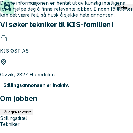
Denne informasjonen er hentet ut av kunstig intelligens
Hopp til innhold
Meny
for å hjelpe deg å finne relevante jobber. I noen få tilfeller
kan det være feil, så husk å sjekke hele annonsen.
Vi søker tekniker til KIS-familien!
KIS ØST AS
Gjøvik, 2827 Hunndalen
Stillingsannonsen er inaktiv.
Om jobben
Lagre favoritt
Stillingstittel
Tekniker