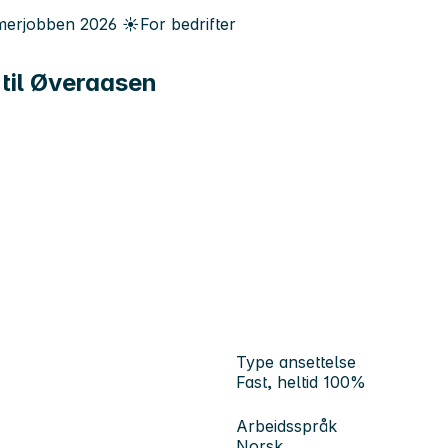
erjobben
2026
☀️
For bedrifter
 til Øveraasen
Type ansettelse
Fast, heltid 100%
Arbeidsspråk
Norsk