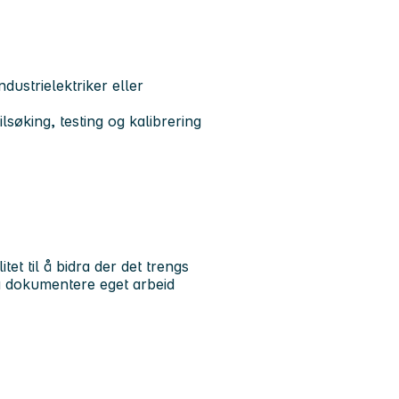
dustrielektriker eller
søking, testing og kalibrering
tet til å bidra der det trengs
å dokumentere eget arbeid