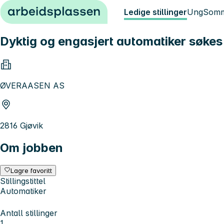
Hopp til innhold
Ledige stillinger
Ung
Somm
Dyktig og engasjert automatiker søkes
ØVERAASEN AS
2816 Gjøvik
Om jobben
Lagre favoritt
Stillingstittel
Automatiker
Antall stillinger
1