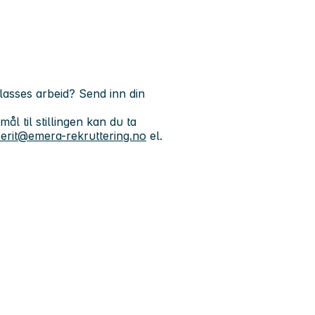
lasses arbeid? Send inn din
l til stillingen kan du ta
erit@emera-rekruttering.no
el.