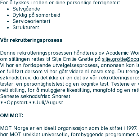
For å lykkes i rollen er dine personlige ferdigheter:
Selvgående
Dyktig på samarbeid
Serviceorientert
Strukturert
Vår rekrutteringsprosess
Denne rekrutteringsprosessen håndteres av Academic Wor
om stillingen rettes til Silje Emilie Grøtte på
silje.grotte@a
Vi har en fortløpende utvelgelsesprosess, annonsen kan l
er fullført dersom vi har gått videre til neste steg. Du tren
søknadsbrev, da det ikke er en del av vår rekrutteringspro
tester: en personlighetstest og en kognitiv test. Testene er v
rett stilling, for å muliggjøre likestilling, mangfold og en re
Seneste søknadsfrist:
Snarest
**Oppstart:**Juli/August
OM MOT:
MOT Norge er en ideell organisasjon som ble stiftet i 1997
har MOT utviklet universelle, forebyggende programmer 