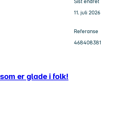
Sist endret
11. juli 2026
Referanse
468408381
som er glade i folk!