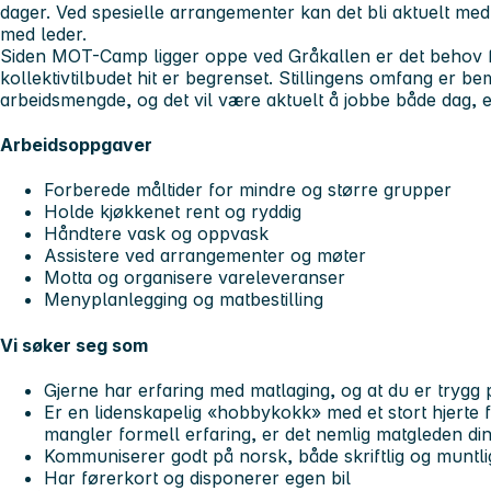
dager. Ved spesielle arrangementer kan det bli aktuelt med 
med leder.
Siden MOT-Camp ligger oppe ved Gråkallen er det behov fo
kollektivtilbudet hit er begrenset. Stillingens omfang er b
arbeidsmengde, og det vil være aktuelt å jobbe både dag, e
Arbeidsoppgaver
Forberede måltider for mindre og større grupper
Holde kjøkkenet rent og ryddig
Håndtere vask og oppvask
Assistere ved arrangementer og møter
Motta og organisere vareleveranser
Menyplanlegging og matbestilling
Vi søker seg som
Gjerne har erfaring med matlaging, og at du er trygg p
Er en lidenskapelig «hobbykokk» med et stort hjerte
mangler formell erfaring, er det nemlig matgleden din 
Kommuniserer godt på norsk, både skriftlig og muntli
Har førerkort og disponerer egen bil