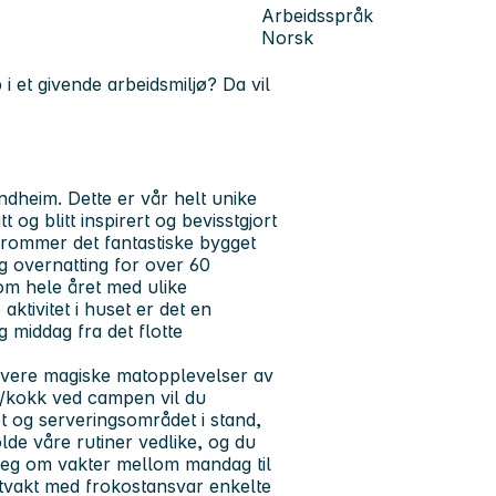
Arbeidsspråk
Norsk
i et givende arbeidsmiljø? Da vil
dheim. Dette er vår helt unike
og blitt inspirert og bevisstgjort
 rommer det fantastiske bygget
 overnatting for over 60
nom hele året med ulike
tivitet i huset er det en
g middag fra det flotte
ervere magiske matopplevelser av
er/kokk ved campen vil du
 og serveringsområdet i stand,
olde våre rutiner vedlike, og du
 seg om vakter mellom mandag til
ttvakt med frokostansvar enkelte