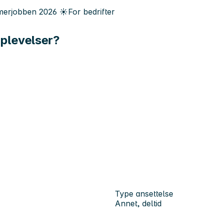
erjobben
2026
☀️
For bedrifter
pplevelser?
Type ansettelse
Annet, deltid