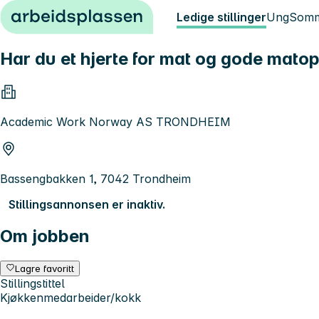
Hopp til innhold
Ledige stillinger
Ung
Somm
Har du et hjerte for mat og gode mato
Academic Work Norway AS TRONDHEIM
Bassengbakken 1, 7042 Trondheim
Stillingsannonsen er inaktiv.
Om jobben
Lagre favoritt
Stillingstittel
Kjøkkenmedarbeider/kokk