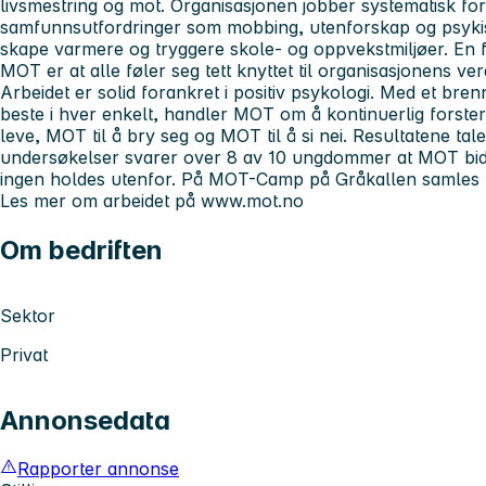
livsmestring og mot. Organisasjonen jobber systematisk fo
samfunnsutfordringer som mobbing, utenforskap og psyki
skape varmere og tryggere skole- og oppvekstmiljøer. En f
MOT er at alle føler seg tett knyttet til organisasjonens ve
Arbeidet er solid forankret i positiv psykologi. Med et bre
beste i hver enkelt, handler MOT om å kontinuerlig forste
leve, MOT til å bry seg og MOT til å si nei
. Resultatene tale
undersøkelser svarer over 8 av 10 ungdommer at MOT bidrar
ingen holdes utenfor. På MOT-Camp på Gråkallen samles trå
Les mer om arbeidet på
www.mot.no
Om bedriften
Sektor
Privat
Annonsedata
Rapporter annonse