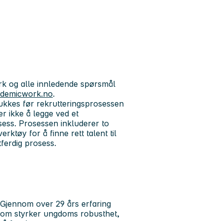
k og alle innledende spørsmål
cademicwork.no
.
ukkes før rekrutteringsprosessen
ger ikke å legge ved et
sess. Prosessen inkluderer to
erktøy for å finne rett talent til
ttferdig prosess.
. Gjennom over 29 års erfaring
som styrker ungdoms robusthet,