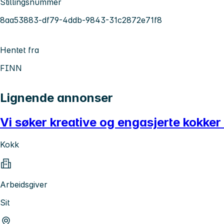
Stillingsnummer
8aa53883-df79-4ddb-9843-31c2872e71f8
Hentet fra
FINN
Lignende annonser
Vi søker kreative og engasjerte kokker 
Kokk
Arbeidsgiver
Sit