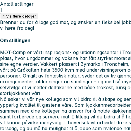
Antall stillinger
1
Vis flere detaljer
Brenner du for å lage god mat, og ønsker en fleksibel jobb 
vi høre fra deg!
Om stillingen
MOT-Camp er vårt inspirasjons- og utdanningssenter i Tron
plass, hvor ungdommer og voksne har fått styrket motet sitt 
sine egne verdier. Vakkert plassert i Bymarka i Trondheim,
vårt på Gråkallen hele 3500 kvm med undervisningsrom og
personer. Omgitt av fantastisk natur, syder det av liv gjen
arrangementer, utdanninger og samlinger - og med så mye ak
selvfølge at vi metter deltakerne med både frokost, lunsj o
storkjøkkenet vårt.
Nå søker vi vår nye kollega som vil bidra til å skape og s
ypperlig kvalitet til gjestene våre. Som kjøkkenmedarbeid
sammen med dine kolleger ha ansvar for å holde kjøkkenet
samt forberede og servere mat. I tillegg vil du bidra til å h
vil kunne påvirke menyvalg. I hovedsak vil arbeidet dreie
torsdag, og du må ha mulighet til å jobbe som hvilende na