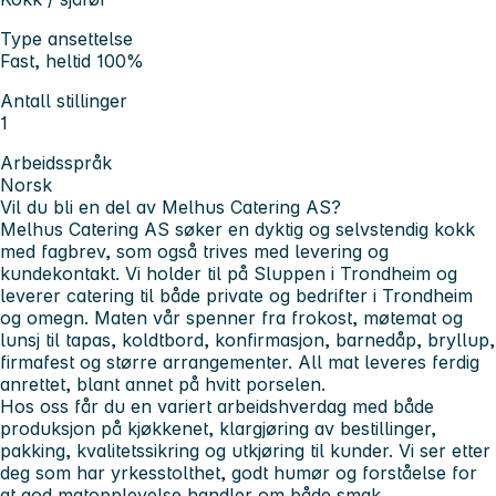
Type ansettelse
Fast, heltid 100%
Antall stillinger
1
Arbeidsspråk
Norsk
Vil du bli en del av Melhus Catering AS?
Melhus Catering AS søker en dyktig og selvstendig kokk
med fagbrev, som også trives med levering og
kundekontakt. Vi holder til på Sluppen i Trondheim og
leverer catering til både private og bedrifter i Trondheim
og omegn. Maten vår spenner fra frokost, møtemat og
lunsj til tapas, koldtbord, konfirmasjon, barnedåp, bryllup,
firmafest og større arrangementer. All mat leveres ferdig
anrettet, blant annet på hvitt porselen.
Hos oss får du en variert arbeidshverdag med både
produksjon på kjøkkenet, klargjøring av bestillinger,
pakking, kvalitetssikring og utkjøring til kunder. Vi ser etter
deg som har yrkesstolthet, godt humør og forståelse for
at god matopplevelse handler om både smak,