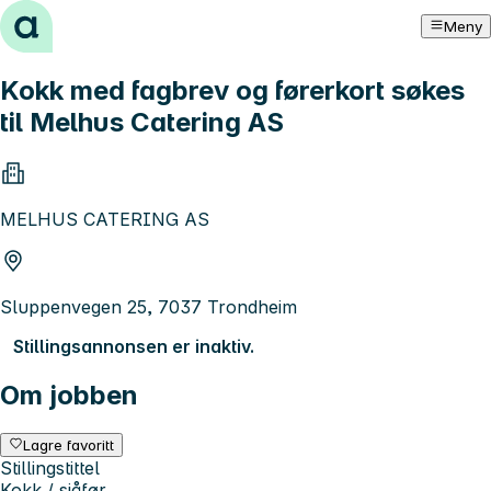
Hopp til innhold
Meny
Kokk med fagbrev og førerkort søkes
til Melhus Catering AS
MELHUS CATERING AS
Sluppenvegen 25, 7037 Trondheim
Stillingsannonsen er inaktiv.
Om jobben
Lagre favoritt
Stillingstittel
Kokk / sjåfør